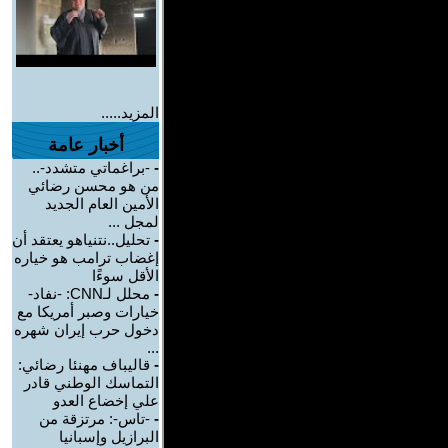
المزيد.....
أخبار عامة
-
-براغماتي متشدد-..
من هو محسن رضائي
الأمين العام الجديد
لمجل ...
-
تحليل..نتنياهو يعتقد أن
إغضاب ترامب هو خياره
الأقل سوءًا
-
محلل لـCNN: -نفاد-
خيارات وصبر أمريكا مع
دخول حرب إيران شهره
...
-
قاليباف مهنئا رضائي:
التماسك الوطني قادر
علي إخضاع العدو
-
-تاس-: مرتزقة من
البرازيل وإسبانيا