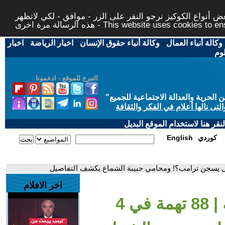
 أنواع الكوكيز نرجو النقر على الزر - موافق - لكي لاتظهر
This website uses cookies to ensure you ge
وكالة أنباء العمال
-
وكالة أنباء حقوق الإنسان
-
اخبار الرياضة
-
اخبار
لوم
التبرع للموقع - ادعمونا
حرية والعدالة الاجتماعية للجميع
"
تى نالها أعلام في الفكر والثقافة
قر هنا لاستخدام الموقع البديل
كوردي
English
اخر الافلام
- تفاعلكم الحلقة كاملة | 88 تهمة في 4