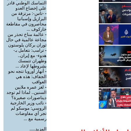
التماسك الوطني قادر
علي إخضاع العدو
-
-تاس-: مرتزقة من
البرازيل وإسبانيا
محاصرون في مقاطعة
خاركوف ...
-
عالمة مناخ تحذر من
مجاعة عالمية في حال
ثوران بركان يلوستون
-
ترامب: نتعامل بـ-
هدوء- مع إيران..
وطهران تتمسك
بشروطها لإعاد ...
-
أنهار أوروبا تتجه نحو
الجفاف: هذه هي
العواقب
-
لغز عمره ملايين
السنين.. لماذا لم توجد
ديناصورات صغيرة؟
-
نائب وزير الخارجية
الروسي: موسكو لم
تجر أي مفاوضات
رسمية مع ...
المزيد.....