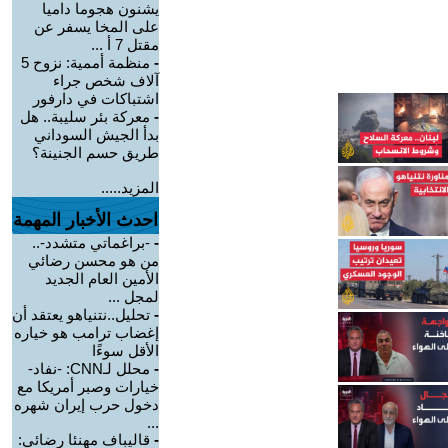
يشنون هجوما داميا
على المخا يسفر عن
مقتل 7 أ ...
-
منظمة أممية: نزوح 5
آلاف شخص جراء
اشتباكات في دارفور
-
معركة بئر سليبة.. هل
بدأ الجيش السوداني
طريق حسم الجنينة؟
المزيد.....
احدث الأخبار المهمة
-
-براغماتي متشدد-..
من هو محسن رضائي
الأمين العام الجديد
لمجل ...
-
تحليل..نتنياهو يعتقد أن
إغضاب ترامب هو خياره
الأقل سوءًا
-
محلل لـCNN: -نفاد-
خيارات وصبر أمريكا مع
دخول حرب إيران شهره
...
-
قاليباف مهنئا رضائي: