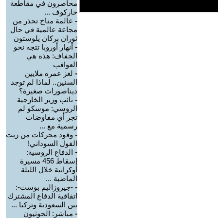
محاصرون في مقاطعة
خاركوف ...
-
عالمة مناخ تحذر من
مجاعة عالمية في حال
ثوران بركان يلوستون
-
أنهار أوروبا تتجه نحو
الجفاف: هذه هي
العواقب
-
لغز عمره ملايين
السنين.. لماذا لم توجد
ديناصورات صغيرة؟
-
نائب وزير الخارجية
الروسي: موسكو لم
تجر أي مفاوضات
رسمية مع ...
-
وقود محركات من زيت
الفول السوداني!
-
الدفاع الروسية:
إسقاط 456 مسيرة
أوكرانية خلال الليلة
الماضية ...
-
-جيروزاليم بوست-:
اتفاقية الدفاع المشترك
بين السعودية وتركيا ...
-
مباشر: الحوثيون