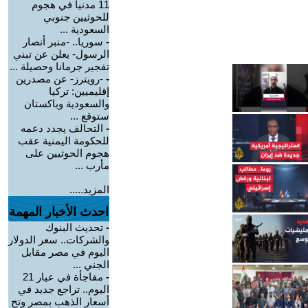
11 مدنياً في هجوم
للحوثيين جنوبي
السعودية ...
-
سوريا.. -منبر أنصار
الرسول- يعلن عن تبني
تفجير جرمانا وحصيلة ...
-
-رويترز- عن مصدرين
إقليميين: تركيا
والسعودية وباكستان
ستوقع ...
-
التحالف يجدد دعمه
للحكومة اليمنية عقب
هجوم الحوثيين على
مأرب ...
المزيد.....
احدث الأخبار المهمة
-
تحديث البنوك
والشركات.. سعر الدولار
اليوم في مصر مقابل
الجني ...
-
مفاجأة في عيار 21
اليوم.. تراجع جديد في
أسعار الذهب بمصر وتح