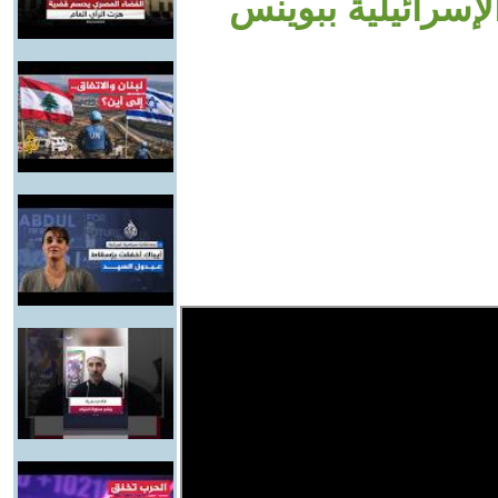
إسرائيلية ببوينس