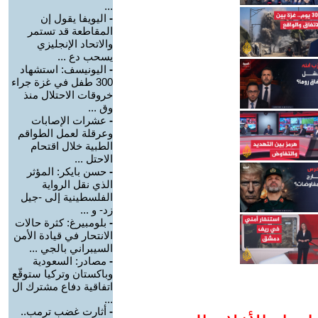
...
-
اليويفا يقول إن
المقاطعة قد تستمر
والاتحاد الإنجليزي
يسحب دع ...
-
اليونيسف: استشهاد
300 طفل في غزة جراء
خروقات الاحتلال منذ
وق ...
-
عشرات الإصابات
وعرقلة لعمل الطواقم
الطبية خلال اقتحام
الاحتل ...
-
حسن بايكر: المؤثر
الذي نقل الرواية
الفلسطينية إلى -جيل
زد- و ...
-
بلومبيرغ: كثرة حالات
الانتحار في قيادة الأمن
السيبراني بالجي ...
-
مصادر: السعودية
وباكستان وتركيا ستوقّع
اتفاقية دفاع مشترك ال
...
-
أثارت غضب ترمب..