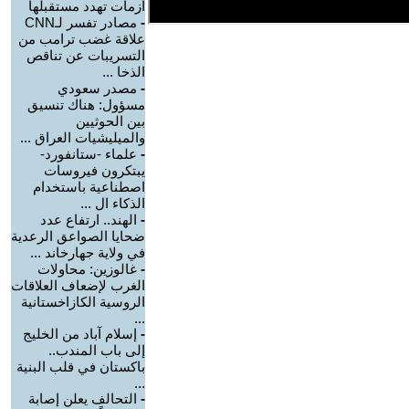
أزمات تهدد مستقبلها
-
مصادر تفسر لـCNN
علاقة غضب ترامب من
التسريبات عن تناقص
الذخا ...
-
مصدر سعودي
مسؤول: هناك تنسيق
بين الحوثيين
والميليشيات العراق ...
-
علماء -ستانفورد-
يبتكرون فيروسات
اصطناعية باستخدام
الذكاء ال ...
-
الهند.. ارتفاع عدد
ضحايا الصواعق الرعدية
في ولاية جهارخاند ...
-
غالوزين: محاولات
الغرب لإضعاف العلاقات
الروسية الكازاخستانية
...
-
إسلام آباد من الخليج
إلى باب المندب..
باكستان في قلب البنية
...
-
التحالف يعلن إصابة