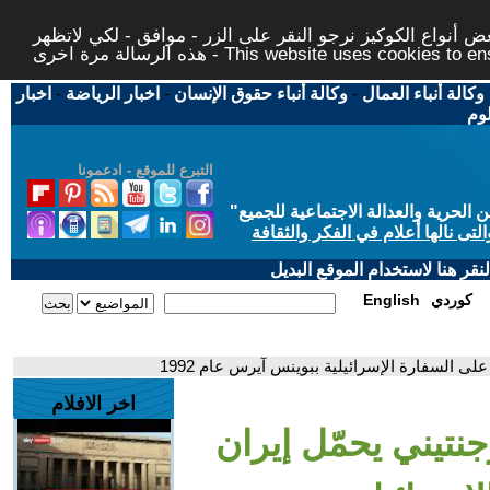
 أنواع الكوكيز نرجو النقر على الزر - موافق - لكي لاتظهر
This website uses cookies to ensure you ge
وكالة أنباء العمال
-
وكالة أنباء حقوق الإنسان
-
اخبار الرياضة
-
اخبار
لوم
التبرع للموقع - ادعمونا
حرية والعدالة الاجتماعية للجميع
"
تى نالها أعلام في الفكر والثقافة
قر هنا لاستخدام الموقع البديل
كوردي
English
لى السفارة الإسرائيلية ببوينس آيرس عام 1992
اخر الافلام
جنتيني يحمّل إيران