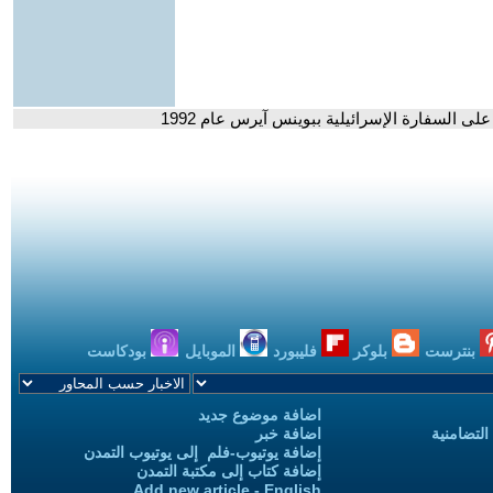
لى السفارة الإسرائيلية ببوينس آيرس عام 1992
بنترست
بلوكر
فليبورد
الموبايل
بودكاست
اضافة موضوع جديد
التضامنية
اضافة خبر
إضافة يوتيوب-فلم إلى يوتيوب التمدن
إضافة كتاب إلى مكتبة التمدن
Add new article - English