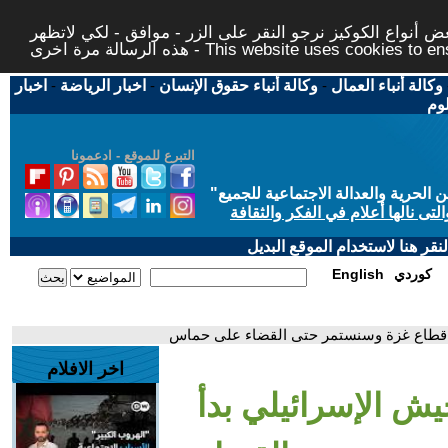
 أنواع الكوكيز نرجو النقر على الزر - موافق - لكي لاتظهر
This website uses cookies to ensure you ge
وكالة أنباء العمال
-
وكالة أنباء حقوق الإنسان
-
اخبار الرياضة
-
اخبار
لوم
التبرع للموقع - ادعمونا
حرية والعدالة الاجتماعية للجميع
"
تى نالها أعلام في الفكر والثقافة
قر هنا لاستخدام الموقع البديل
كوردي
English
وب قطاع غزة وسنستمر حتى القضاء على حماس
اخر الافلام
جيش الإسرائيلي بدأ