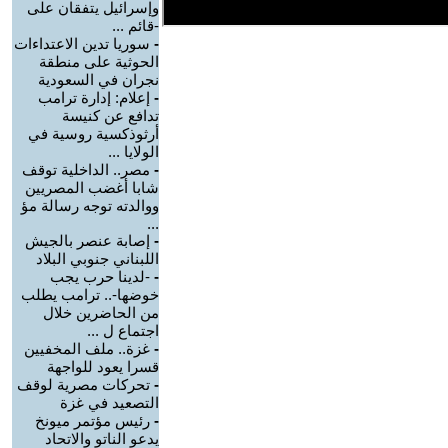
وإسرائيل يتفقان على
-قائم ...
-
سوريا تدين الاعتداءات
الحوثية على منطقة
نجران في السعودية
-
إعلام: إدارة ترامب
تدافع عن كنيسة
أرثوذكسية روسية في
الولايا ...
-
مصر.. الداخلية توقف
شابا أغضب المصريين
ووالدته توجه رسالة مؤ
...
-
إصابة عنصر بالجيش
اللبناني جنوبي البلاد
-
-لدينا حرب يجب
خوضها-.. ترامب يطلب
من الحاضرين خلال
اجتماع ل ...
-
غزة.. ملف المخفيين
قسرا يعود للواجهة
-
تحركات مصرية لوقف
التصعيد في غزة
-
رئيس مؤتمر ميونخ
يدعو الناتو والاتحاد