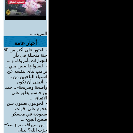
المزيد.....
أخبار عامة
-
العثور على أكثر من 50
جثة متحللة في دار
للجنازات بأمريكا.. و ...
-
-ليسوا غاضبين مني-..
ترامب ينأى بنفسه عن
استياء الناخبين من ...
-
-أتمنى أن تكون
واضحة وصريحة- .. حمد
بن جاسم يعلق على
الاتفاق ...
-
الحوثيون يعلنون شن
هجوم على -قوات
سعودية في معسكر
صحن الجن- ...
-
من سيراقب نزع سلاح
حزب الله؟ لبنان