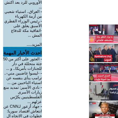
الأوروبي للرد بعد اكتش
...
-
العراق.. استياء شعبي
من أزمة الكهرباء
-
رئيس الوزراء القطري
الأسبق يعلق على
-اتفاقية مكة للدفاع
المش ...
المزيد.....
احدث الأخبار المهمة
-
العثور على أكثر من 50
جثة متحللة في دار
للجنازات بأمريكا.. و ...
-
-ليسوا غاضبين مني-..
ترامب ينأى بنفسه عن
استياء الناخبين من ...
-
نادي الأسير: تمديد منع
زيارات الأسرى
الفلسطينيين يكرّس
عزلهم ...
-
جهاد أزعور لـCNN عن
انتعاش اقتصاد سوريا:
خطوات في الاتجاه ال