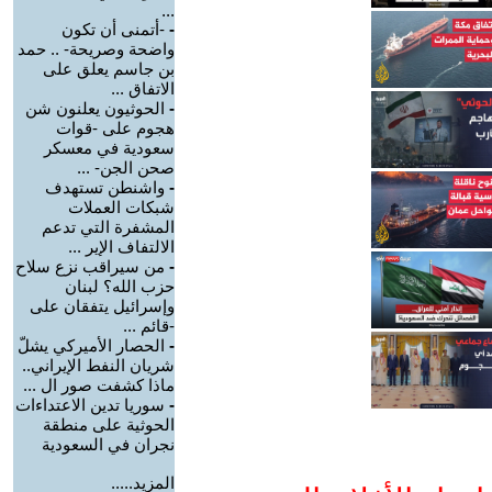
...
-
-أتمنى أن تكون
واضحة وصريحة- .. حمد
بن جاسم يعلق على
الاتفاق ...
-
الحوثيون يعلنون شن
هجوم على -قوات
سعودية في معسكر
صحن الجن- ...
-
واشنطن تستهدف
شبكات العملات
المشفرة التي تدعم
الالتفاف الإير ...
-
من سيراقب نزع سلاح
حزب الله؟ لبنان
وإسرائيل يتفقان على
-قائم ...
-
الحصار الأميركي يشلّ
شريان النفط الإيراني..
ماذا كشفت صور ال ...
-
سوريا تدين الاعتداءات
الحوثية على منطقة
نجران في السعودية
المزيد.....