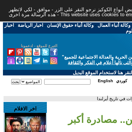
 أنواع الكوكيز نرجو النقر على الزر - موافق - لكي لاتظهر
This website uses cookies to ensure you ge
وكالة أنباء العمال
-
وكالة أنباء حقوق الإنسان
-
اخبار الرياضة
-
اخبار
لوم
التبرع للموقع - ادعمونا
حرية والعدالة الاجتماعية للجميع
"
تى نالها أعلام في الفكر والثقافة
قر هنا لاستخدام الموقع البديل
كوردي
English
اخر الافلام
يين.. مصادرة أكبر