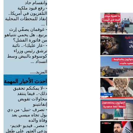
وانقسام حاد
-
رفع قيود ملكية
التلفزيون في أمريكا..
إنقاذ للمحطات المحلية
أ ...
-
غوفمان يصفّي إرث
برنيع.. هل يحمي نتنياهو
من فاتورة الفشل؟
-
-عار عليك!-.. نائبة
ترشق رئيس وزراء
كوسوفو بالبيض وسط
انسداد ...
المزيد.....
احدث الأخبار المهمة
-
-لا يمكنكم تحقيق
ذلك-.. فيفا ينتقد
محاولات تقويض
إنفانتينو
-
تصرف -نبيل- من دي
بول تجاه ميسي بعد
وفاة والده
-
مصر.. فيديو -قديم-
يدعي العثور على طفل