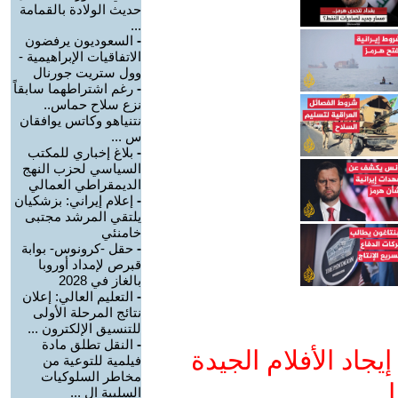
حديث الولادة بالقمامة
...
-
السعوديون يرفضون
الاتفاقيات الإبراهيمية -
وول ستريت جورنال
-
رغم اشتراطهما سابقاً
نزع سلاح حماس..
نتنياهو وكاتس يوافقان
س ...
-
بلاغ إخباري للمكتب
السياسي لحزب النهج
الديمقراطي العمالي
-
إعلام إيراني: بزشكيان
يلتقي المرشد مجتبى
خامنئي
-
حقل -كرونوس- بوابة
قبرص لإمداد أوروبا
بالغاز في 2028
-
التعليم العالي: إعلان
نتائج المرحلة الأولى
للتنسيق الإلكترون ...
-
النقل تطلق مادة
جاد الأفلام الجيدة
فيلمية للتوعية من
مخاطر السلوكيات
ا
السلبية ال ...