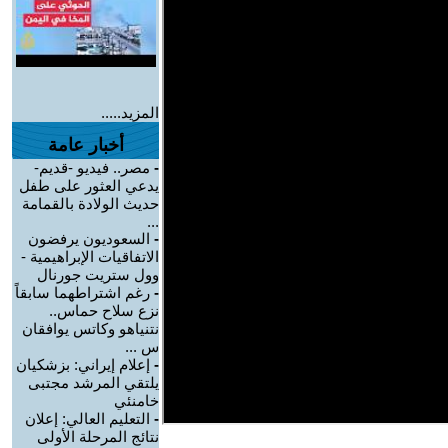
المزيد.....
أخبار عامة
-
مصر.. فيديو -قديم-
يدعي العثور على طفل
حديث الولادة بالقمامة
...
-
السعوديون يرفضون
الاتفاقيات الإبراهيمية -
وول ستريت جورنال
-
رغم اشتراطهما سابقاً
نزع سلاح حماس..
نتنياهو وكاتس يوافقان
س ...
-
إعلام إيراني: بزشكيان
يلتقي المرشد مجتبى
خامنئي
-
التعليم العالي: إعلان
نتائج المرحلة الأولى