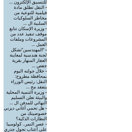
للتنسيق الإلكترون ...
-
النقل تطلق مادة
فيلمية للتوعية من
مخاطر السلوكيات
السلبية ال ...
-
وزيرة الإسكان تتابع
موقف تنفيذ عدد من
المشروعات وملفات
العمل ...
-
“المهندسين”تشكل
لجنة هندسية لمعاينة
العقار المنهار بقرية
جفص ...
-
خلال جولته اليوم
بمحافظة مطروح:
النقل: رئيس الوزراء
يتفقد مح ...
-
وزيرة التنمية المحلية
والبيئة تعلن التسليم
النهائي للمدفن ال ...
-
هل تحمي أغاني ديزني
خصوصيتك من
النظارات الذكية؟
-
عصر النمر.. كولومبيا
على أعتاب تحول جذري