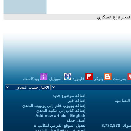
تفجر نزاع عسكري
بنترست
بلوكر
فليبورد
الموبايل
بودكاست
اضافة موضوع جديد
التضامنية
اضافة خبر
إضافة يوتيوب-فلم إلى يوتيوب التمدن
إضافة كتاب إلى مكتبة التمدن
Add new article - English
أضف حملة
3,732,97
تعديل الموقع الفرعي للكاتب-ة
ابحث في موقع الحوار المتمدن