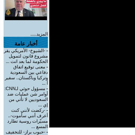
المزيد.....
أخبار عامة
-
-الشيوخ- الأمريكي يقر
مشروع قانون لتمويل
الحكومة لما بعد انت ...
-
معنى توقيع اتفاق
دفاعي بين السعودية
وتركيا وباكستان.. سفير
أ ...
-
مسؤول حوثي لـCNN:
أوامر شن عمليات ضد
السعوديين لا تأتي من
إي ...
-
-ركضت لأنني كنت
أعرف أنني سأموت-..
مسيّرات روسية تطارد
المسع ...
-
-حبوب براز- للتخفيف