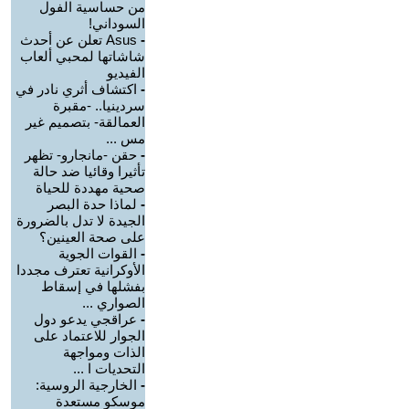
من حساسية الفول
السوداني!
-
Asus تعلن عن أحدث
شاشاتها لمحبي ألعاب
الفيديو
-
اكتشاف أثري نادر في
سردينيا.. -مقبرة
العمالقة- بتصميم غير
مس ...
-
حقن -مانجارو- تظهر
تأثيرا وقائيا ضد حالة
صحية مهددة للحياة
-
لماذا حدة البصر
الجيدة لا تدل بالضرورة
على صحة العينين؟
-
القوات الجوية
الأوكرانية تعترف مجددا
بفشلها في إسقاط
الصواري ...
-
عراقجي يدعو دول
الجوار للاعتماد على
الذات ومواجهة
التحديات ا ...
-
الخارجية الروسية:
موسكو مستعدة