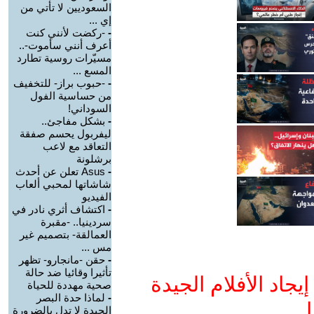
السعوديين لا تأتي من
إي ...
-
-ركضت لأنني كنت
أعرف أنني سأموت-..
مسيّرات روسية تطارد
المسع ...
-
-حبوب براز- للتخفيف
من حساسية الفول
السوداني!
-
بشكل مفاجئ..
ليفربول يحسم صفقة
التعاقد مع لاعب
برشلونة
-
Asus تعلن عن أحدث
شاشاتها لمحبي ألعاب
الفيديو
-
اكتشاف أثري نادر في
سردينيا.. -مقبرة
العمالقة- بتصميم غير
مس ...
-
حقن -مانجارو- تظهر
تأثيرا وقائيا ضد حالة
جاد الأفلام الجيدة
صحية مهددة للحياة
-
لماذا حدة البصر
ا
الجيدة لا تدل بالضرورة