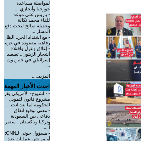
لمواصلة مساعدة
جورجيا وأبخازي ...
-
باريس على موعد
للقاء محمد تكالة
وعقيلة صالح لبحث دفع
المسار ...
-
مع اشتداد الحر.. الظل
رفاهية مفقودة في غزة
-
إغلاق وعزل واقتلاع
أشجار الزيتون.. تصعيد
إسرائيلي في جنين ون
...
المزيد.....
احدث الأخبار المهمة
-
-الشيوخ- الأمريكي يقر
مشروع قانون لتمويل
الحكومة لما بعد انت ...
-
معنى توقيع اتفاق
دفاعي بين السعودية
وتركيا وباكستان.. سفير
أ ...
-
مسؤول حوثي لـCNN:
أوامر شن عمليات ضد