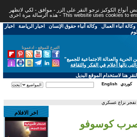
 أنواع الكوكيز نرجو النقر على الزر - موافق - لكي لاتظهر
This website uses cookies to ensure you ge
وكالة أنباء العمال
-
وكالة أنباء حقوق الإنسان
-
اخبار الرياضة
-
اخبار
لوم
التبرع للموقع - ادعمونا
حرية والعدالة الاجتماعية للجميع
"
تى نالها أعلام في الفكر والثقافة
قر هنا لاستخدام الموقع البديل
كوردي
English
تفجر نزاع عسكري
اخر الافلام
 صرب كوسوفو