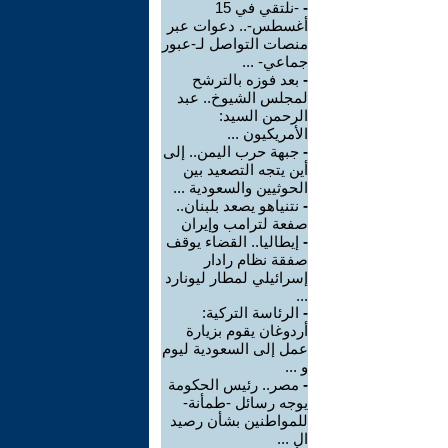
-
-نلتقي في 15
أغسطس-.. دعوات عبر
منصات التواصل لـ-عبور
جماعي- ...
-
بعد فوزه بالترشح
لمجلس الشيوخ.. عبد
الرحمن السيد:
الأمريكيون ...
-
جبهة حرب اليمن.. إلى
أين يتجه التصعيد بين
الحوثيين والسعودية ...
-
نتنياهو يصعد بلبنان..
صفعة لترامب وإيران
-
إيطاليا.. القضاء يوقف
صفقة نظام رادار
إسرائيلي لمطار ليونارد
...
-
الرئاسة التركية:
أردوغان يقوم بزيارة
عمل إلى السعودية ليوم
و ...
-
مصر.. رئيس الحكومة
يوجه رسائل -طمأنة-
للمواطنين بشأن رصيد
ال ...