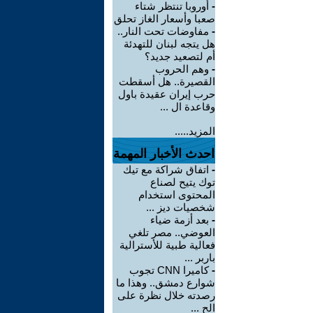
-
أوروبا تنتظر شتاء
صعبا وأسعار الغاز تحلق
-
مفاوضات تحت النار..
هل يتجه لبنان للتهدئة
أم لتصعيد جديد؟
-
وهم الحروب
القصيرة.. هل أسقطت
حرب إيران عقيدة باول
وقاعدة ال ...
المزيد.....
احدث الأخبار المهمة
-
اتفاق شراكة مع تيك
توك يتيح لصناع
المحتوى استخدام
شخصيات ديز ...
-
بعد أزمة ضياء
العوضي.. مصر تلغي
فعالية طبية للأسترالية
باربر ...
-
كاميرا CNN تجوب
شوارع دمشق.. وهذا ما
رصدته خلال نظرة على
الح ...