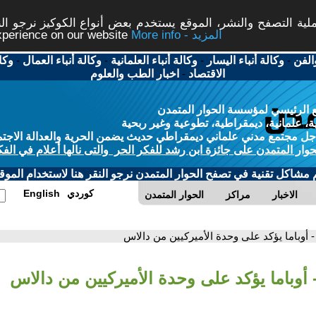
ة التصفح والنشر، الموقع يستخدم بعض أنواع الكوكيز نرجو النق
More info - المزيد
experience on our website
الفن
-
وكالة أنباء اليسار
-
وكالة أنباء العلمانية
-
وكالة أنباء العمال
-
وكا
الاقتصاد
-
اخبار الطب والعلوم
 الرئيسي لمؤسسة الحوار المتمدن
، علمانية، ديمقراطية، تطوعية وغير ربحية
ل مجتمع مدني علماني ديمقراطي حديث يضمن الحرية والعدالة الاجتم
حوار المتمدن على جائزة ابن رشد للفكر الحر والتى نالها أعلام في الفك
م مشاكل تقنية في تصفح الحوار المتمدن نرجو النقر هنا لاستخدام الموقع
كوردي
English
الاخبار
مراكز
الحوار المتمدن
- أوباما يؤكد على وحدة الأميركيين من دالاس
 أوباما يؤكد على وحدة الأميركيين من دالاس