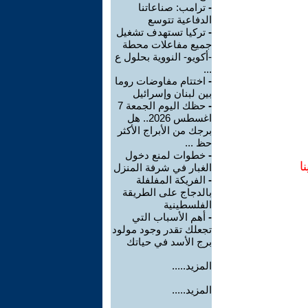
-
ترامب: صناعاتنا
الدفاعية تتوسع
-
تركيا تستهدف تشغيل
جميع مفاعلات محطة
-أكويو- النووية بحلول ع
...
-
اختتام مفاوضات روما
بين لبنان وإسرائيل
-
حظك اليوم الجمعة 7
اغسطس 2026.. هل
برجك من الأبراج الأكثر
حظ ...
-
خطوات لمنع دخول
ا
الغبار في شرفة المنزل
-
الفريكة المفلفلة
بالدجاج على الطريقة
الفلسطينية
-
أهم الأسباب التي
تجعلك تقدر وجود مولود
برج الأسد في حياتك
المزيد.....
المزيد.....