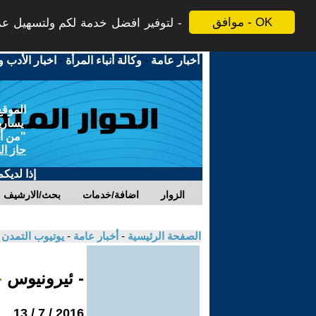
موافق - OK
لتوفير افضل خدمة لكم ولتسهيل عملي
أخبار عامة
-
وكالة أنباء المرأة
-
اخبار الأدب و
الموقع
يسارية
"من أج
حاز ال
إذا لديك
الزوار
اضافة/خدمات
بحث/الارشيف
الصفحة الرئيسية
-
أخبار عامة
-
يوتيوب التمدن
- ئيرونيوس
-
2016 / 7 / 13