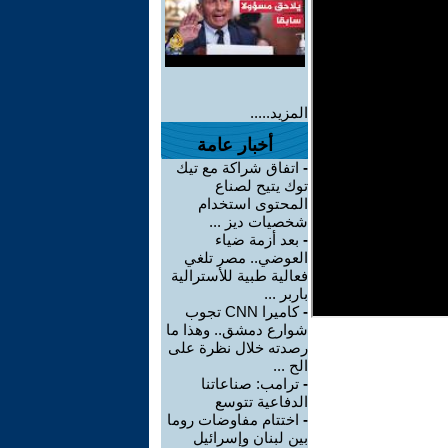
المزيد.....
أخبار عامة
-
اتفاق شراكة مع تيك
توك يتيح لصناع
المحتوى استخدام
شخصيات ديز ...
-
بعد أزمة ضياء
العوضي.. مصر تلغي
فعالية طبية للأسترالية
باربر ...
-
كاميرا CNN تجوب
شوارع دمشق.. وهذا ما
رصدته خلال نظرة على
الح ...
-
ترامب: صناعاتنا
الدفاعية تتوسع
-
اختتام مفاوضات روما
بين لبنان وإسرائيل