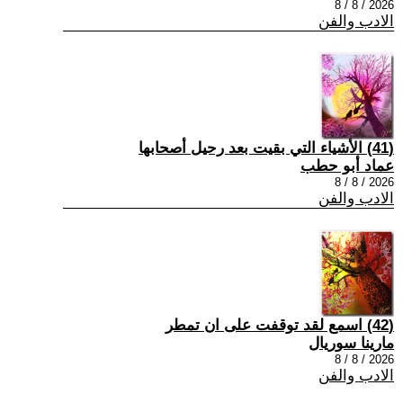
2026 / 8 / 8
الادب والفن
(41) الأشياء التي بقيت بعد رحيل أصحابها
عماد أبو حطب
2026 / 8 / 8
الادب والفن
(42) اسمع لقد توقفت على ان تمطر
مارينا سوريال
2026 / 8 / 8
الادب والفن