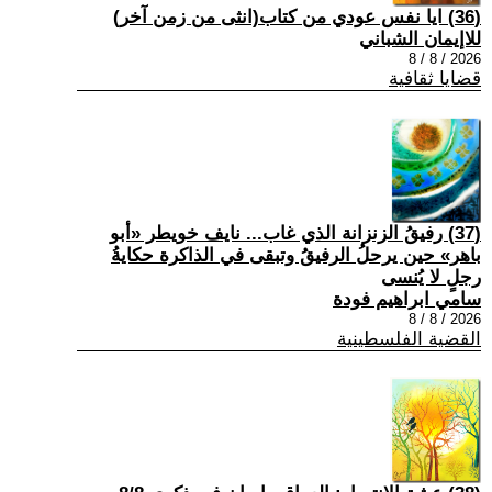
(36) ايا نفس عودي من كتاب(انثى من زمن آخر)
للاإيمان الشباني
2026 / 8 / 8
قضايا ثقافية
(37) رفيقُ الزنزانة الذي غاب... نايف خويطر «أبو
باهر» حين يرحلُ الرفيقُ وتبقى في الذاكرة حكايةُ
رجلٍ لا يُنسى
سامي ابراهيم فودة
2026 / 8 / 8
القضية الفلسطينية