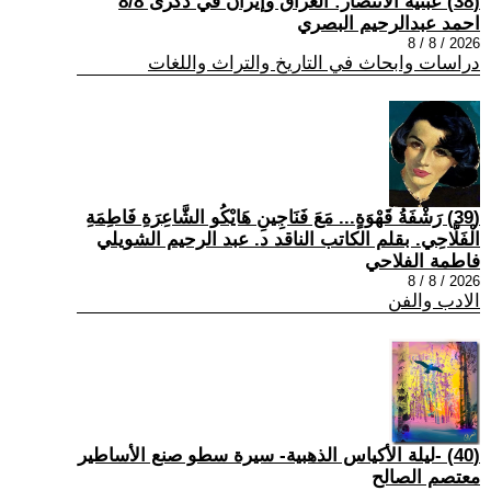
(38) عبثية الانتصار: العراق وإيران في ذكرى 8/8
احمد عبدالرحيم البصري
2026 / 8 / 8
دراسات وابحاث في التاريخ والتراث واللغات
(39) رَشْفَةُ قَهْوَةٍ... مَعَ فَنَاجِينِ هَايْكُو الشَّاعِرَةِ فَاطِمَةِ
الْفَلَّاحِي. بقلم الكاتب الناقد د. عبد الرحيم الشويلي
فاطمة الفلاحي
2026 / 8 / 8
الادب والفن
(40) -ليلة الأكياس الذهبية- سيرة سطو صنع الأساطير
معتصم الصالح