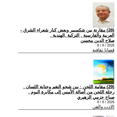
(28) مقارنة بين شكسبير وبعض كبار شعراء الشرق -
العربية والفارسية , التركية ,الهندية .
صلاح الدين محسن
2026 / 8 / 8
قضايا ثقافية
(29) مقامة اللحن : بين شجو النغم وجناية اللسان ,
رحلة اللحن من أصالة الأمس إلى مكابرة اليوم .
صباح حزمي الزهيري
2026 / 8 / 8
الادب والفن