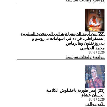
مواضيع وابحاث سياسية
(22) من أزمة الديمقراطية الى الى تجديد المشروع
الديمقراطي: قراءة في اسهامات د. روسو و
ب.روزنفلون وهابرماس
محمد الحباسي
2026 / 8 / 8
مواضيع وابحاث سياسية
(23) إمبراطورية باعقيلوش الكلامية
الحسان عشاق
2026 / 8 / 8
الادب والفن