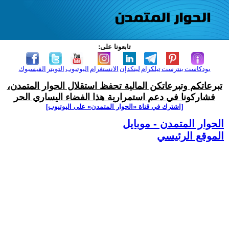
تابعونا على:
بودكاست
بنترست
تيلكرام
لينكدإن
الانستغرام
اليوتيوب
التويتر
الفيسبوك
تبرعاتكم وتبرعاتكن المالية تحفظ استقلال الحوار المتمدن،
فشاركونا في دعم استمرارية هذا الفضاء اليساري الحر
[اشترك في قناة ‫«الحوار المتمدن» على اليوتيوب]
الحوار المتمدن - موبايل
الموقع الرئيسي