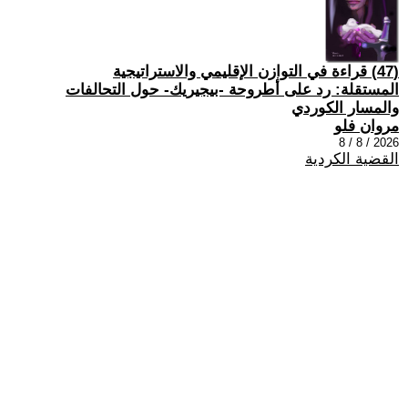
(47) قراءة في التوازن الإقليمي والاستراتيجية
المستقلة: رد على أطروحة -بيجيريك- حول التحالفات
والمسار الكوردي
مروان فلو
2026 / 8 / 8
القضية الكردية