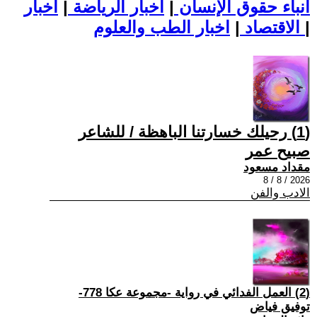
أنباء حقوق الإنسان
|
اخبار الرياضة
|
اخبار
|
اخبار الطب والعلوم
الاقتصاد
|
(1) رحيلك خسارتنا الباهظة / للشاعر
صبيح عمر
مقداد مسعود
2026 / 8 / 8
الادب والفن
(2) العمل الفدائي في رواية -مجموعة عكا 778-
توفيق فياض