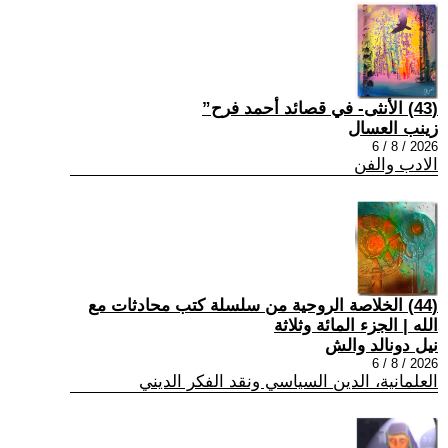
(43) الأنثى- في قصائد أحمد فرح”
زينب العسال
2026 / 8 / 6
الادب والفن
(44) الخلاصة الروحية من سلسلة كتب محادثات مع
الله | الجزء المائة وثلاثة
نيل دونالد والش
2026 / 8 / 6
العلمانية، الدين السياسي ونقد الفكر الديني