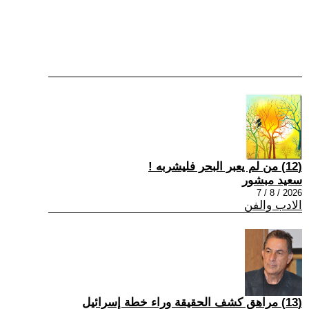
(12) من لم يعبر البحر فليشربه !
سعيد مبشور
2026 / 8 / 7
الادب والفن
(13) مراهق كشف الحقيقة وراء خطة إسرائيل