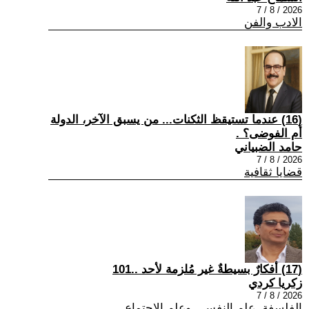
2026 / 8 / 7
الادب والفن
(16) عندما تستيقظ الثكنات... من يسبق الآخر، الدولة
أم الفوضى؟ .
حامد الضبياني
2026 / 8 / 7
قضايا ثقافية
(17) أفكارٌ بسيطةٌ غير مُلزمة لأحد ..101
زكريا كردي
2026 / 8 / 7
الفلسفة ,علم النفس , وعلم الاجتماع