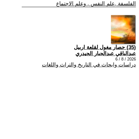
الفلسفة ,علم النفس , وعلم الاجتماع
(35) حصار مغول لقلعة اربيل
عبدالباقي عبدالجبار الحيدري
2026 / 8 / 6
دراسات وابحاث في التاريخ والتراث واللغات