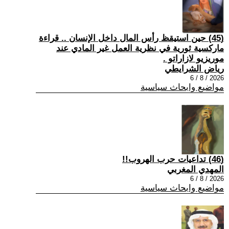
(45) حين استيقظ رأس المال داخل الإنسان .. قراءة
ماركسية ثورية في نظرية العمل غير المادي عند
موريزيو لازاراتو .
رياض الشرايطي
2026 / 8 / 6
مواضيع وابحاث سياسية
(46) تداعيات حرب الهروب!!
المهدي المغربي
2026 / 8 / 6
مواضيع وابحاث سياسية