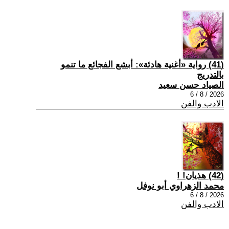
(41) رواية «أغنية هادئة»: أبشع الفجائع ما تنمو
بالتدريج
الصياد حسن سعيد
2026 / 8 / 6
الادب والفن
(42) هذيان! !
محمد الزهراوي أبو نوفل
2026 / 8 / 6
الادب والفن