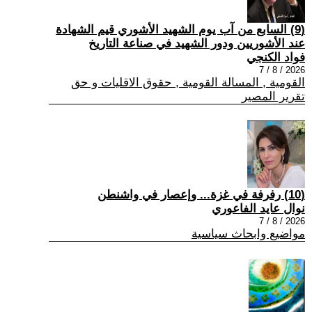
(9) السابع من آب يوم الشهيد الأشوري قيم الشهادة
عند الأشوريين ودور الشهيد في صناعة التاريخ
فواد الكنجي
2026 / 8 / 7
القومية , المسالة القومية , حقوق الاقليات و حق
تقرير المصير
(10) رفرفة في غزة... وإعصار في واشنطن
نوال عايد الفاعوري
2026 / 8 / 7
مواضيع وابحاث سياسية