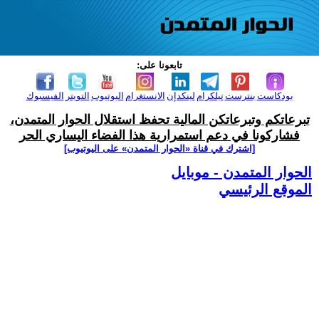
تابعونا على:
بودكاست
بنترست
تيلكرام
لينكدإن
الانستغرام
اليوتيوب
التويتر
الفيسبوك
تبرعاتكم وتبرعاتكن المالية تحفظ استقلال الحوار المتمدن،
فشاركونا في دعم استمرارية هذا الفضاء اليساري الحر
[اشترك في قناة ‫«الحوار المتمدن» على اليوتيوب]
الحوار المتمدن - موبايل
الموقع الرئيسي