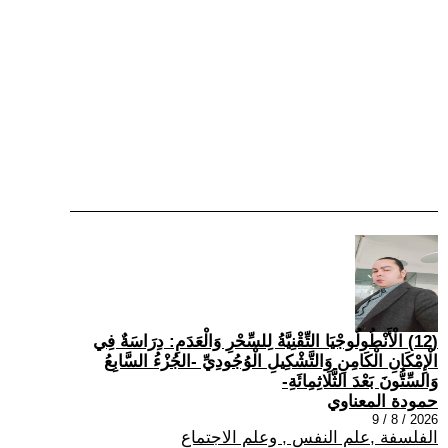
(12) الْأَنْطُولُوجْيَا التِّقْنِيَّةُ لِلسِّحْرِ وَالْعَدَمِ: دِرَاسَةٌ فِي
الْإِمْكَانِ الْكَامِنِ وَالتَّشْكِيلِ الْوُجُودِيِّ -الجُزْءُ السَّابِعُ
وَالسِّتُّونَ بَعْدَ الثَّلَاثِمِائَةِ-
حمودة المعناوي
2026 / 8 / 9
الفلسفة ,علم النفس , وعلم الاجتماع