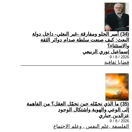
(34) أمير الحلو ومفارقة -غير البعثي- داخل دولة
البعث: كيف صنعت سلطة صدام دوائر الثقة
والاستثناء؟
إسماعيل نوري الربيعي
2026 / 8 / 9
قضايا ثقافية
(35) ما الذي نحمّله حين نحمّل العقل؟ من الفاهمة
إلى الوعي والهوية واشتكال الوجود
عزالدين جباري
2026 / 8 / 9
الفلسفة ,علم النفس , وعلم الاجتماع