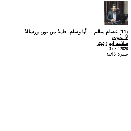
(11) عصام سالم.. - أبا وسام- قامةٌ من نور، ورسالةٌ
لا تموت
سلامه ابو زعيتر
2026 / 8 / 9
سيرة ذاتية