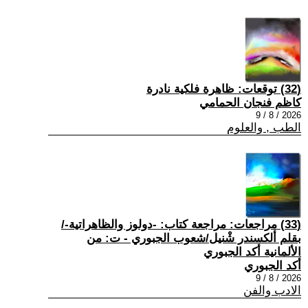
(32) توقعات: ظاهرة فلكية نادرة
كاظم فنجان الحمامي
2026 / 8 / 9
الطب , والعلوم
(33) مراجعات: مراجعة كتاب: -دولوز والظاهراتية-/
بقلم ألكسندر شْنيل/شعوب الجبوري - ت: من
الألمانية أكد الجبوري
أكد الجبوري
2026 / 8 / 9
الادب والفن