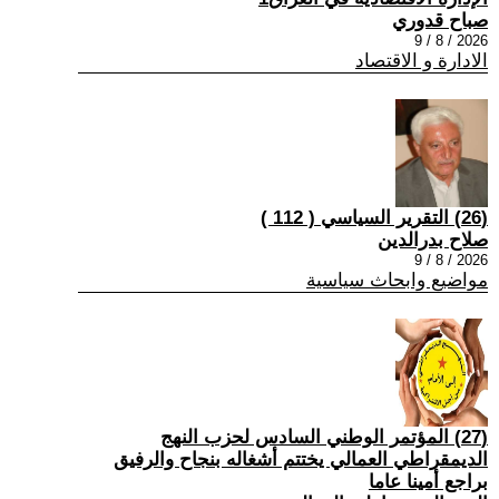
صباح قدوري
2026 / 8 / 9
الادارة و الاقتصاد
(26) التقرير السياسي ( 112 )
صلاح بدرالدين
2026 / 8 / 9
مواضيع وابحاث سياسية
(27) المؤتمر الوطني السادس لحزب النهج
الديمقراطي العمالي يختتم أشغاله بنجاح والرفيق
براجع أمينا عاما