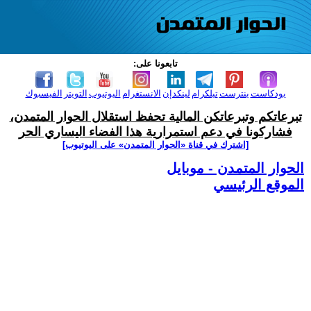
تابعونا على:
بودكاست
بنترست
تيلكرام
لينكدإن
الانستغرام
اليوتيوب
التويتر
الفيسبوك
تبرعاتكم وتبرعاتكن المالية تحفظ استقلال الحوار المتمدن،
فشاركونا في دعم استمرارية هذا الفضاء اليساري الحر
[اشترك في قناة ‫«الحوار المتمدن» على اليوتيوب]
الحوار المتمدن - موبايل
الموقع الرئيسي