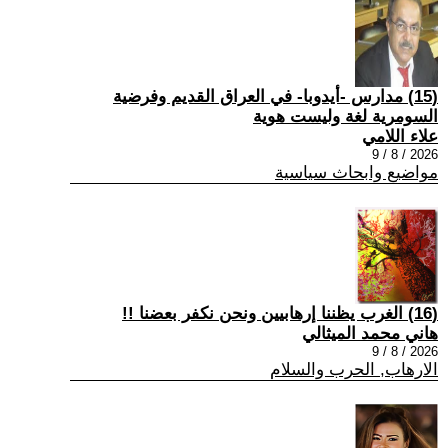
(15) مدارس -أيدوبا- في العراق القديم وفرضية
السومرية لغة وليست هوية
علاء اللامي
2026 / 8 / 9
مواضيع وابحاث سياسية
(16) الغرب يظننا إرهابيين ونحن نكفر بعضنا !!
هاني محمد الميثالي
2026 / 8 / 9
الارهاب, الحرب والسلام