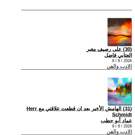
(30) على رصيف مغبر
العتابي فاضل
2026 / 8 / 9
الادب والفن
(31) الهامش الأخير بعد ان قطعت علاقتي مع Herr
Schmidt
عماد أبو حطب
2026 / 8 / 9
الادب والفن