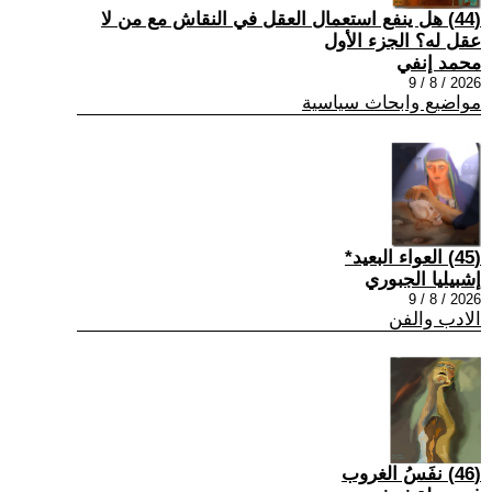
(44) هل ينفع استعمال العقل في النقاش مع من لا
عقل له؟ الجزء الأول
محمد إنفي
2026 / 8 / 9
مواضيع وابحاث سياسية
(45) العواء البعيد*
إشبيليا الجبوري
2026 / 8 / 9
الادب والفن
(46) نفَسُ الغروب