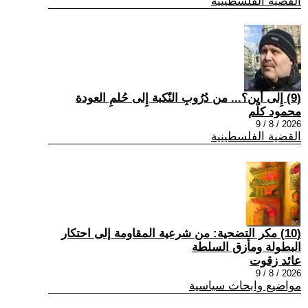
القضية الفلسطينية
(9) إِلى أين؟... من دُرُوبِ النّكبة إِلى حُلمِ العودة
محمود كلّم
2026 / 8 / 9
القضية الفلسطينية
(10) مكر التضحية: من شرعية المقاومة إلى احتكار
البطولة ومأزق السلطة
عائد زقوت
2026 / 8 / 9
مواضيع وابحاث سياسية