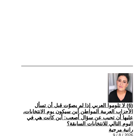
(6) لا تلوموا العربي إذا لم يصوّت قبل أن تسأل
الأحزاب العربية المواطن أين سيكون يوم الانتخابات،
عليها أن تجيب عن سؤال أصعب: أين كانت هي في
اليوم التالي للانتخابات السابقة؟
رانية مرجية
2026 / 8 / 9