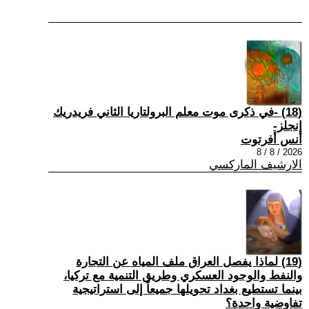
(18) -في ذكرى موت معلم البرولتاريا الثاني فريدريك
إنجلز-
أنس أفرتوت
2026 / 8 / 8
الارشيف الماركسي
(19) لماذا يفصل العراق ملف المياه عن التجارة
والنفط والوجود العسكري وطريق التنمية مع تركيا،
بينما تستطيع بغداد تحويلها جميعاً إلى استراتيجية
تفاوضية واحدة؟