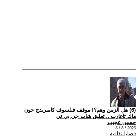
(6) هل الزمن وهم؟! موقف فيلسوف كامبريدج جون
ماك تاغارت .. تعليق شات جي بي تي
حسين عجيب
2026 / 8 / 8
قضايا ثقافية