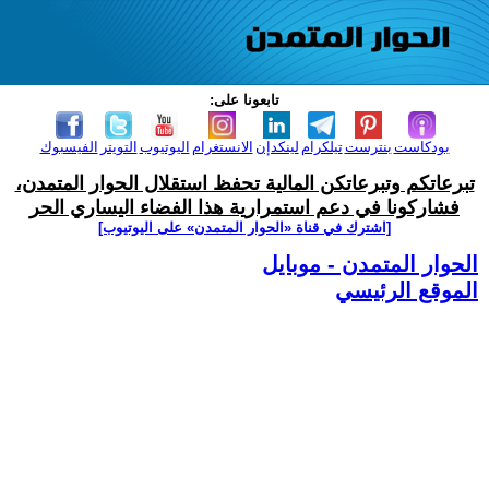
تابعونا على:
بودكاست
بنترست
تيلكرام
لينكدإن
الانستغرام
اليوتيوب
التويتر
الفيسبوك
تبرعاتكم وتبرعاتكن المالية تحفظ استقلال الحوار المتمدن،
فشاركونا في دعم استمرارية هذا الفضاء اليساري الحر
[اشترك في قناة ‫«الحوار المتمدن» على اليوتيوب]
الحوار المتمدن - موبايل
الموقع الرئيسي