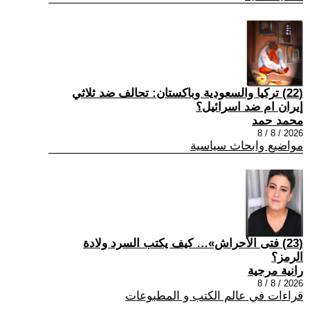
(22) تركيا والسعودية وباكستان: تحالف ضد ثلاثي
إيران ام ضد اسرائيل؟
محمد حمد
2026 / 8 / 8
مواضيع وابحاث سياسية
(23) فتى الأحراش»… كيف يكتب السرد ولادة
الرمز؟
رانية مرجية
2026 / 8 / 8
قراءات في عالم الكتب و المطبوعات