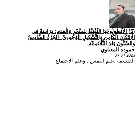
(5) الْأَنْطُولُوجْيَا التِّقْنِيَّةُ لِلسِّحْرِ وَالْعَدَمِ: دِرَاسَةٌ فِي
الْإِمْكَانِ الْكَامِنِ وَالتَّشْكِيلِ الْوُجُودِيِّ -الجُزْءُ السَّادِسُ
وَالسِّتُّونَ بَعْدَ الثَّلَاثِمِائَةِ-
حمودة المعناوي
2026 / 8 / 8
الفلسفة ,علم النفس , وعلم الاجتماع