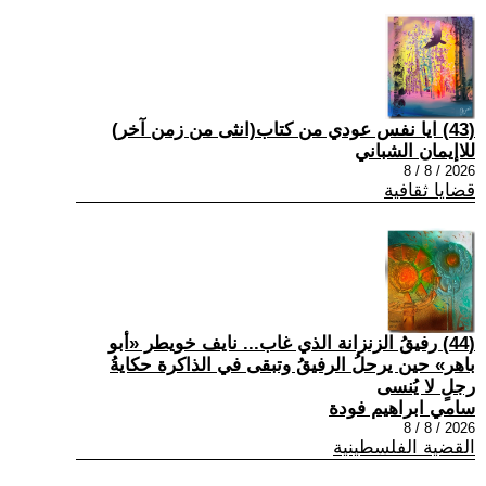
(43) ايا نفس عودي من كتاب(انثى من زمن آخر)
للاإيمان الشباني
2026 / 8 / 8
قضايا ثقافية
(44) رفيقُ الزنزانة الذي غاب... نايف خويطر «أبو
باهر» حين يرحلُ الرفيقُ وتبقى في الذاكرة حكايةُ
رجلٍ لا يُنسى
سامي ابراهيم فودة
2026 / 8 / 8
القضية الفلسطينية