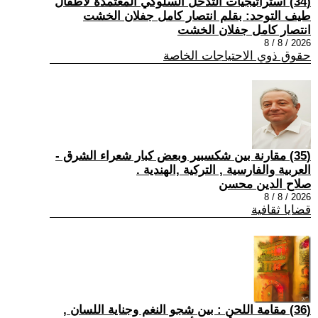
(34) استراتيجيات التدخل السلوكي المعتمدة لأطفال
طيف التوحد: بقلم انتصار كامل جفلان الخشت
انتصار كامل جفلان الخشت
2026 / 8 / 8
حقوق ذوي الاحتياجات الخاصة
(35) مقارنة بين شكسبير وبعض كبار شعراء الشرق -
العربية والفارسية , التركية ,الهندية .
صلاح الدين محسن
2026 / 8 / 8
قضايا ثقافية
(36) مقامة اللحن : بين شجو النغم وجناية اللسان ,