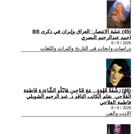
(45) عبثية الانتصار: العراق وإيران في ذكرى 8/8
احمد عبدالرحيم البصري
2026 / 8 / 8
دراسات وابحاث في التاريخ والتراث واللغات
(46) رَشْفَةُ قَهْوَةٍ... مَعَ فَنَاجِينِ هَايْكُو الشَّاعِرَةِ فَاطِمَةِ
الْفَلَّاحِي. بقلم الكاتب الناقد د. عبد الرحيم الشويلي
فاطمة الفلاحي
2026 / 8 / 8
الادب والفن