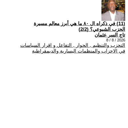
(11) في ذكراه ال ٨٠ ما هي أبرز معالم مسيرة
الحزب الشيوعي؟ (2/2)
تاج السر عثمان
2026 / 8 / 8
التحزب والتنظيم , الحوار , التفاعل و اقرار السياسات
في الاحزاب والمنظمات اليسارية والديمقراطية