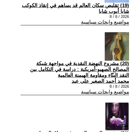
(19) تقليص سكان العالم قد يساهم في إنقاذ الكوكب
شابا أيوب شابا
2026 / 8 / 8
مواضيع وابحاث سياسية
(20) مشروع النهضة النقدية في مواجهة شبكة
المصالح الصهيو-أمريكية : دراسة في التكامل بين
النقد البنّاء ومقاومة الهيمنة العالمية
محمد أحمد الصغير على عيد
2026 / 8 / 8
مواضيع وابحاث سياسية