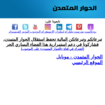
تابعونا على:
بودكاست
بنترست
تيلكرام
لينكدإن
الانستغرام
اليوتيوب
التويتر
الفيسبوك
تبرعاتكم وتبرعاتكن المالية تحفظ استقلال الحوار المتمدن،
فشاركونا في دعم استمرارية هذا الفضاء اليساري الحر
[اشترك في قناة ‫«الحوار المتمدن» على اليوتيوب]
الحوار المتمدن - موبايل
الموقع الرئيسي