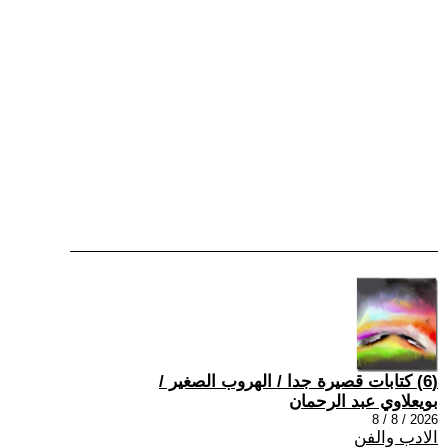
(6) كتابات قصيرة جدا / الهروب الصغير /
بويعلاوي عبد الرحمان
2026 / 8 / 8
الادب والفن