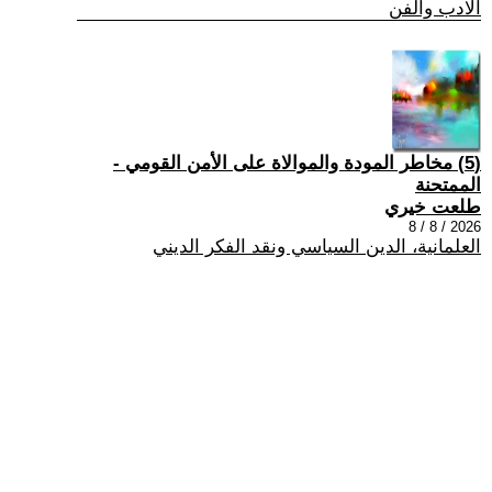
الادب والفن
(5) مخاطر المودة والموالاة على الأمن القومي -
الممتحنة
طلعت خيري
2026 / 8 / 8
العلمانية، الدين السياسي ونقد الفكر الديني