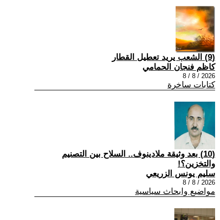
(9) الشعب يريد تعطيل القطار
كاظم فنجان الحمامي
2026 / 8 / 8
كتابات ساخرة
(10) بعد وثيقة ملادينوف.. السلاح بين التصنيم
والتخزين؟!
سليم يونس الزريعي
2026 / 8 / 8
مواضيع وابحاث سياسية