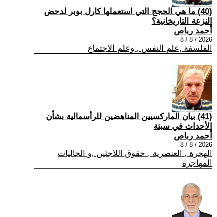
(40) ما هي الحجج التي استعملها كارل بوبر لدحض
النزعة التاريخانية؟
أحمد رباص
2026 / 8 / 8
الفلسفة ,علم النفس , وعلم الاجتماع
(41) بيان الماركسيين المناهضين للرأسمالية بشأن
الأحداث في سبتة
أحمد رباص
2026 / 8 / 8
الهجرة , العنصرية , حقوق اللاجئين ,و الجاليات
المهاجرة