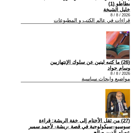
بطاطو (1)
خليل الشيخة
2026 / 8 / 8
قراءات في عالم الكتب و المطبوعات
(26) ما كتبه لينين عن سلوك الإنتهازيين
وسام جواد
2026 / 8 / 8
مواضيع وابحاث سياسية
(27) من ثقل الأختام إلى خفة الريشة: قراءة
سوسيو–سيكولوجية في قصة -ريشة- لأحمد سمير
عصام الدين صالح