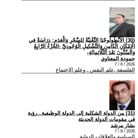
(30) الْأَنْطُولُوجْيَا التِّقْنِيَّةُ لِلسِّحْرِ وَالْعَدَمِ: دِرَاسَةٌ فِي
الْإِمْكَانِ الْكَامِنِ وَالتَّشْكِيلِ الْوُجُودِيِّ -الجُزْءُ الرَّابِعُ
وَالسِّتُّونَ بَعْدَ الثَّلَاثِمِائَةِ-
حمودة المعناوي
2026 / 8 / 7
الفلسفة ,علم النفس , وعلم الاجتماع
(31) من الدولة الشكلية إلى الدولة الوظيفية...رؤية
في مقومات الدولة الحديثة
بشار مرشد
2026 / 8 / 7
السياسة والعلاقات الدولية