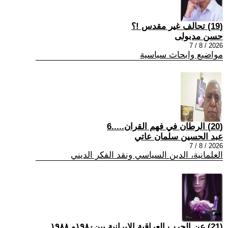
(19) تحالف غير مقدس !؟
حسن مدبولى
2026 / 8 / 7
مواضيع وابحاث سياسية
(20) الرطان في فهم القران.....6
عبد الحسين سلمان عاتي
2026 / 8 / 7
العلمانية، الدين السياسي ونقد الفكر الديني
(21) عن الحرب العراقية الايرانية بين١٩٨٠و ١٩٨٨