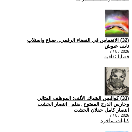
(32) الانغماس في الفضاء الرقمي.. ضياع واستلاب
نايف عبوش
2026 / 8 / 7
قضايا ثقافية
(33) كواليس الشباك الألف: الموظف المثالي
وحارس الدرج المفتوح .بقلم _انتصار الخشت
انتصار كامل جفلان الخشت
2026 / 8 / 7
كتابات ساخرة