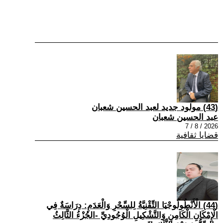
(43) مولود جديد لعبد الحسين شعبان
عبد الحسين شعبان
2026 / 8 / 7
قضايا ثقافية
(44) الْأَنْطُولُوجْيَا التِّقْنِيَّةُ لِلسِّحْرِ وَالْعَدَمِ: دِرَاسَةٌ فِي
الْإِمْكَانِ الْكَامِنِ وَالتَّشْكِيلِ الْوُجُودِيِّ -الجُزْءُ الثَّالِثُ