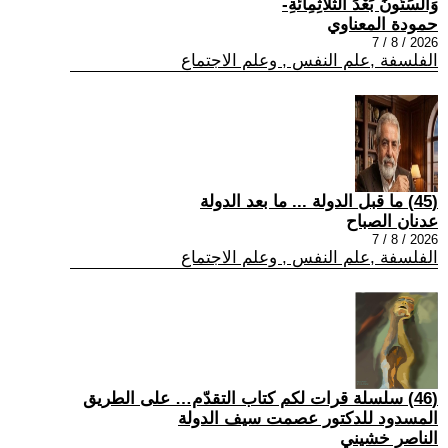
وَالسِّتُّونَ بَعْدَ الثَّلَاثِمِائَةِ-
حمودة المعناوي
2026 / 8 / 7
الفلسفة ,علم النفس , وعلم الاجتماع
(45) ما قبل الدولة ... ما بعد الدولة
عدنان الصباح
2026 / 8 / 7
الفلسفة ,علم النفس , وعلم الاجتماع
(46) سلسلة قرات لكم كتاب التقدّم… على الطريق
المسدود للدكتور عصمت سيف الدولة
الناصر خشيني