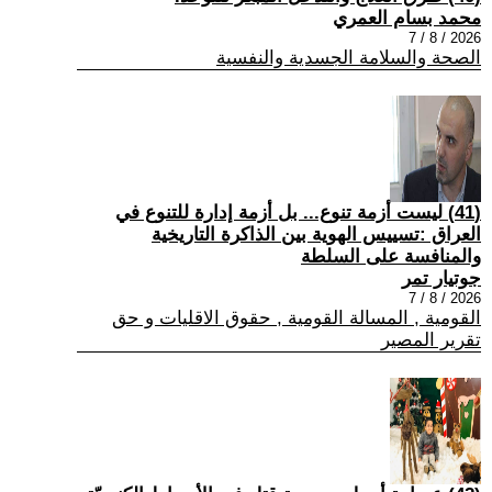
محمد بسام العمري
2026 / 8 / 7
الصحة والسلامة الجسدية والنفسية
(41) ليست أزمة تنوع... بل أزمة إدارة للتنوع في
العراق :تسييس الهوية بين الذاكرة التاريخية
والمنافسة على السلطة
جوتيار تمر
2026 / 8 / 7
القومية , المسالة القومية , حقوق الاقليات و حق
تقرير المصير