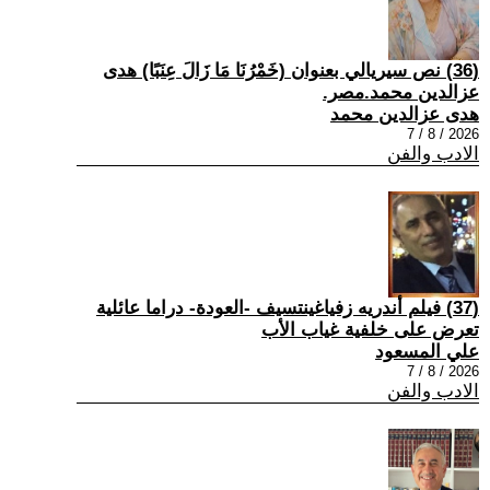
(36) نص سيريالي بعنوان (خَمْرُنَا مَا زَالَ عِنَبًا) هدى
عزالدين محمد.مصر.
هدى عزالدين محمد
2026 / 8 / 7
الادب والفن
(37) فيلم أندريه زفياغينتسيف -العودة- دراما عائلية
تعرض على خلفية غياب الأب
علي المسعود
2026 / 8 / 7
الادب والفن