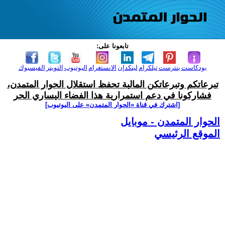
تابعونا على:
بودكاست
بنترست
تيلكرام
لينكدإن
الانستغرام
اليوتيوب
التويتر
الفيسبوك
تبرعاتكم وتبرعاتكن المالية تحفظ استقلال الحوار المتمدن،
فشاركونا في دعم استمرارية هذا الفضاء اليساري الحر
[اشترك في قناة ‫«الحوار المتمدن» على اليوتيوب]
الحوار المتمدن - موبايل
الموقع الرئيسي