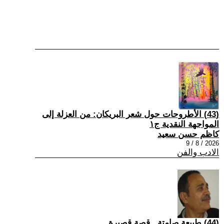
(43) الأطروحات حول شعر البريكان: من العزلة إلى
المواجهة النقدية ج١
كاظم حسن سعيد
2026 / 8 / 9
الادب والفن
(44) طبيعة صامتة...قصة قصيرة