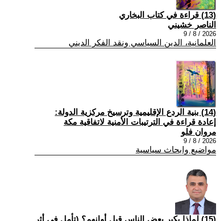
(13) قراءة في كتاب البخاري
الناصر خشيني
2026 / 8 / 9
العلمانية، الدين السياسي ونقد الفكر الديني
(14) بنية الردع الإقليمية وترسيخ مركزية الدولة:
إعادة قراءة في الترتيبات الأمنية لاتفاقية مكة
مروان فلو
2026 / 8 / 9
مواضيع وابحاث سياسية
(15) لماذا يكبر بعض الناس قبل أوانهم؟ (تأمل في أثر