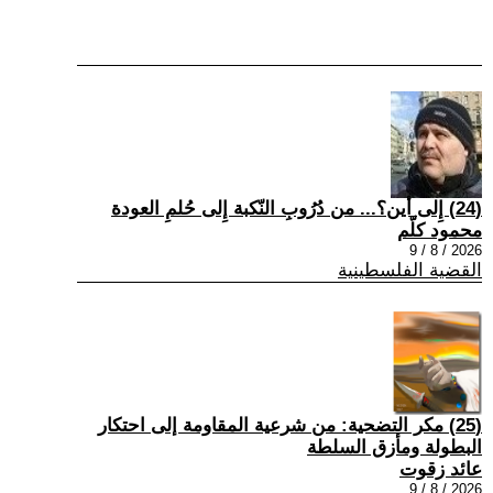
(24) إِلى أين؟... من دُرُوبِ النّكبة إِلى حُلمِ العودة
محمود كلّم
2026 / 8 / 9
القضية الفلسطينية
(25) مكر التضحية: من شرعية المقاومة إلى احتكار
البطولة ومأزق السلطة
عائد زقوت
2026 / 8 / 9