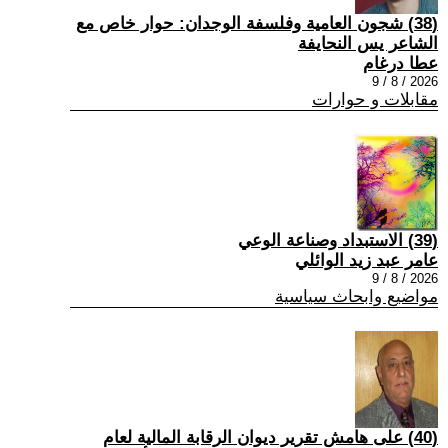
(38) شجون العامية وفلسفة الوجدان: حوار خاص مع
الشاعر يس النحايفة
عطا درغام
2026 / 8 / 9
مقابلات و حوارات
(39) الاستبداد وصناعة الوعي
عامر عبد زيد الوائلي
2026 / 8 / 9
مواضيع وابحاث سياسية
(40) على هامش تقرير ديوان الرقابة المالية لعام