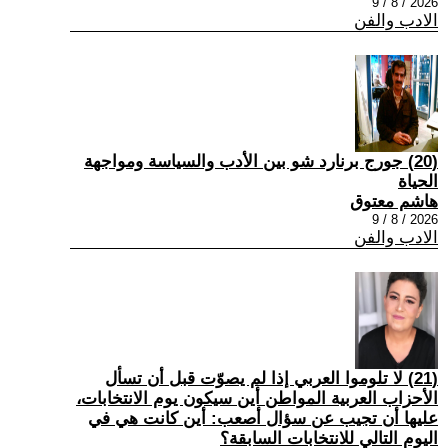
2026 / 8 / 9
الادب والفن
(20) جورج برنارد شو بين الأدب والسياسة ومواجهة
الحياة
هاشم معتوق
2026 / 8 / 9
الادب والفن
(21) لا تلوموا العربي إذا لم يصوّت قبل أن تسأل
الأحزاب العربية المواطن أين سيكون يوم الانتخابات،
عليها أن تجيب عن سؤال أصعب: أين كانت هي في
اليوم التالي للانتخابات السابقة؟