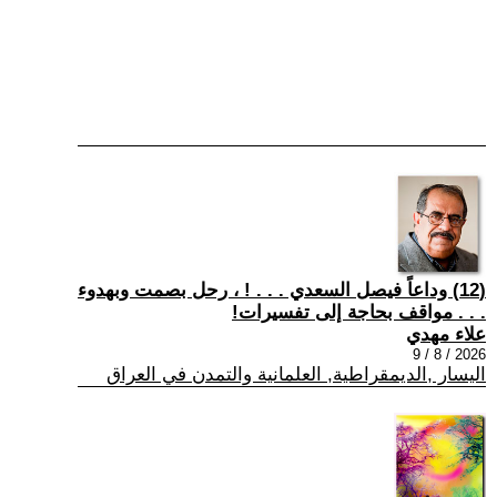
(12) وداعاً فيصل السعدي . . . ! ، رحل بصمت وبهدوء
. . . مواقف بحاجة إلى تفسيرات!
علاء مهدي
2026 / 8 / 9
اليسار ,الديمقراطية, العلمانية والتمدن في العراق