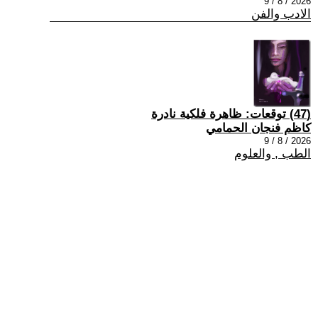
2026 / 8 / 9
الادب والفن
(47) توقعات: ظاهرة فلكية نادرة
كاظم فنجان الحمامي
2026 / 8 / 9
الطب , والعلوم