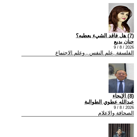
(7) هل فاقد الشيء يعطيه؟
حنان بديع
2026 / 8 / 9
الفلسفة ,علم النفس , وعلم الاجتماع
(8) الإيحاء
عبدالله عطوي الطوالبة
2026 / 8 / 9
الصحافة والاعلام