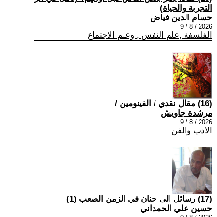
التجربة والحياة)
حسام الدين فياض
2026 / 8 / 9
الفلسفة ,علم النفس , وعلم الاجتماع
(16) مقال نقدي / الفينومين /
مرشدة جاويش
2026 / 8 / 9
الادب والفن
(17) رسائل الى حنان في الزمن الصعب (1)
حسين علي الحمداني