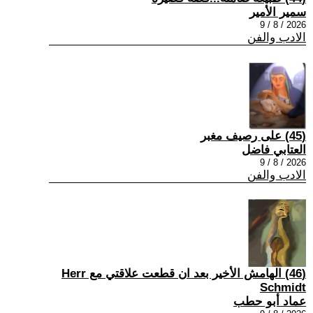
سمير الأمير
2026 / 8 / 9
الادب والفن
(45) على رصيف مغبر
العتابي فاضل
2026 / 8 / 9
الادب والفن
(46) الهامش الأخير بعد ان قطعت علاقتي مع Herr
Schmidt
عماد أبو حطب