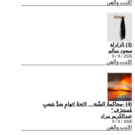
الادب والفن
(3) الزلزلة
سعود سالم
2026 / 8 / 9
الادب والفن
(4) -محاكمةُ السَّنة… لائحةُ اتهامٍ ضدَّ شعبٍ
مُستنزَف”
عبدالكريم مراد
2026 / 8 / 9
الادب والفن