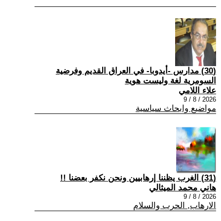
(30) مدارس -أيدوبا- في العراق القديم وفرضية
السومرية لغة وليست هوية
علاء اللامي
2026 / 8 / 9
مواضيع وابحاث سياسية
(31) الغرب يظننا إرهابيين ونحن نكفر بعضنا !!
هاني محمد الميثالي
2026 / 8 / 9
الارهاب, الحرب والسلام