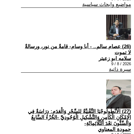
مواضيع وابحاث سياسية
(26) عصام سالم.. - أبا وسام- قامةٌ من نور، ورسالةٌ
لا تموت
سلامه ابو زعيتر
2026 / 8 / 9
سيرة ذاتية
(27) الْأَنْطُولُوجْيَا التِّقْنِيَّةُ لِلسِّحْرِ وَالْعَدَمِ: دِرَاسَةٌ فِي
الْإِمْكَانِ الْكَامِنِ وَالتَّشْكِيلِ الْوُجُودِيِّ -الجُزْءُ السَّابِعُ
وَالسِّتُّونَ بَعْدَ الثَّلَاثِمِائَةِ-
حمودة المعناوي