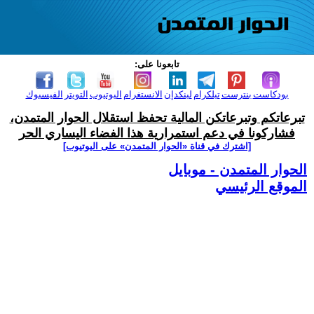
تابعونا على:
بودكاست
بنترست
تيلكرام
لينكدإن
الانستغرام
اليوتيوب
التويتر
الفيسبوك
تبرعاتكم وتبرعاتكن المالية تحفظ استقلال الحوار المتمدن،
فشاركونا في دعم استمرارية هذا الفضاء اليساري الحر
[اشترك في قناة ‫«الحوار المتمدن» على اليوتيوب]
الحوار المتمدن - موبايل
الموقع الرئيسي