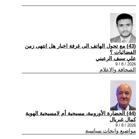
(43) مع تحول الهاتف الى غرفة اخبار هل انتهى زمن
الفضائيات ؟
علي سيف الرعيني
2026 / 8 / 9
الصحافة والاعلام
(44) الحضارة الأوروبية، مسيحية أم لامسيحية الهوية
كمال غبريال
2026 / 8 / 9
مواضيع وابحاث سياسية