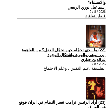
والاستثناء؟
إسماعيل نوري الربيعي
2026 / 8 / 9
قضايا ثقافية
(22) ما الذي نحمّله حين نحمّل العقل؟ من الفاهمة
إلى الوعي والهوية واشتكال الوجود
عزالدين جباري
2026 / 8 / 9
الفلسفة ,علم النفس , وعلم الاجتماع
(23) أراد الرئيس ترامب تغيير النظام في ايران فوقع
في العراق