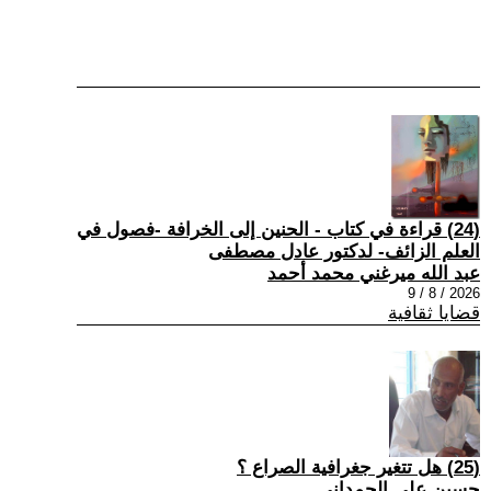
(24) قراءة في كتاب - الحنين إلى الخرافة -فصول في
العلم الزائف- لدكتور عادل مصطفى
عبد الله ميرغني محمد أحمد
2026 / 8 / 9
قضايا ثقافية
(25) هل تتغير جغرافية الصراع ؟
حسين علي الحمداني