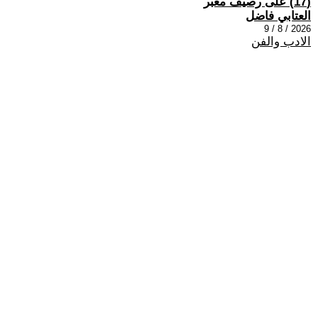
(17) على رصيف مغبر
العتابي فاضل
2026 / 8 / 9
الادب والفن