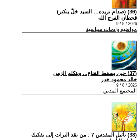
(36) (صدام نريده… السيد خلّ يتكتر)
قحطان الفرج الله
2026 / 8 / 9
مواضيع وابحاث سياسية
(37) حين يسقط القناع... ويتكلم الزمن
خالد محمود خدر
2026 / 8 / 9
المجتمع المدني
(38) تأثيل المقدس 7 : من نقد التراث إلى تفكيك