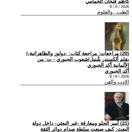
كاظم فنجان الحمامي
2026 / 8 / 9
الطب , والعلوم
(20) مراجعات: مراجعة كتاب: -دولوز والظاهراتية-/
بقلم ألكسندر شْنيل/شعوب الجبوري - ت: من
الألمانية أكد الجبوري
أكد الجبوري
2026 / 8 / 9
الادب والفن
(21) أمير الحلو ومفارقة -غير البعثي- داخل دولة
البعث: كيف صنعت سلطة صدام دوائر الثقة