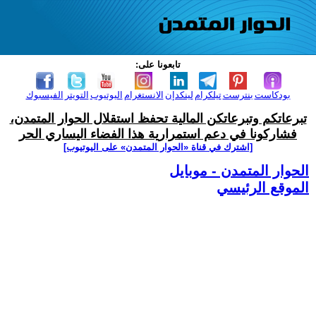
تابعونا على:
بودكاست
بنترست
تيلكرام
لينكدإن
الانستغرام
اليوتيوب
التويتر
الفيسبوك
تبرعاتكم وتبرعاتكن المالية تحفظ استقلال الحوار المتمدن،
فشاركونا في دعم استمرارية هذا الفضاء اليساري الحر
[اشترك في قناة ‫«الحوار المتمدن» على اليوتيوب]
الحوار المتمدن - موبايل
الموقع الرئيسي