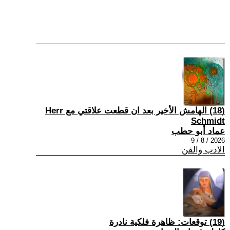
(18) الهامش الأخير بعد ان قطعت علاقتي مع Herr
Schmidt
عماد أبو حطب
2026 / 8 / 9
الادب والفن
(19) توقعات: ظاهرة فلكية نادرة