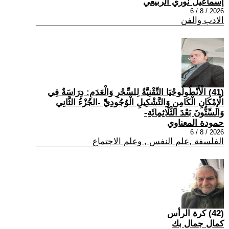
إسماعيل نوري الربيعي
2026 / 8 / 6
الادب والفن
(41) الْأَنْطُولُوجْيَا التِّقْنِيَّةُ لِلسِّحْرِ وَالْعَدَمِ: دِرَاسَةٌ فِي
الْإِمْكَانِ الْكَامِنِ وَالتَّشْكِيلِ الْوُجُودِيِّ -الجُزْءُ الثَّانِي
وَالسِّتُّونَ بَعْدَ الثَّلَاثِمِائَةِ-
حمودة المعناوي
2026 / 8 / 6
الفلسفة ,علم النفس , وعلم الاجتماع
(42) كرة الرأس
كمال جمال بك