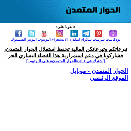
تابعونا على:
بودكاست
بنترست
تيلكرام
لينكدإن
الانستغرام
اليوتيوب
التويتر
الفيسبوك
تبرعاتكم وتبرعاتكن المالية تحفظ استقلال الحوار المتمدن،
فشاركونا في دعم استمرارية هذا الفضاء اليساري الحر
[اشترك في قناة ‫«الحوار المتمدن» على اليوتيوب]
الحوار المتمدن - موبايل
الموقع الرئيسي