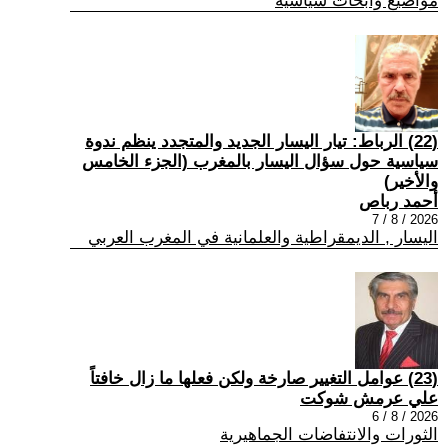
مواضيع وابحاث سياسية
(22) الرباط: تيار اليسار الجديد والمتجدد ينظم ندوة
سياسية حول سؤال اليسار بالمغرب (الجزء الخامس
والأخير)
أحمد رباص
2026 / 8 / 7
اليسار , الديمقراطية والعلمانية في المغرب العربي
(23) عوامل التغيير صارخة ولكن فعلها ما زال خافتاً
علي عرمش شوكت
2026 / 8 / 6
الثورات والانتفاضات الجماهيرية