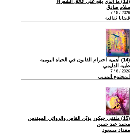
(13) ما الذي يقع على عاتق الشعراء
سلام صادق
2026 / 8 / 7
قضايا ثقافية
(14) أهمية احترام القانون في الحياة اليومية
ظبية الدليمي
2026 / 8 / 7
المجتمع المدني
(15) ملتقى جيكور يؤبّن القاص والروائي المهندس
محمد عبد حسن
مقداد مسعود