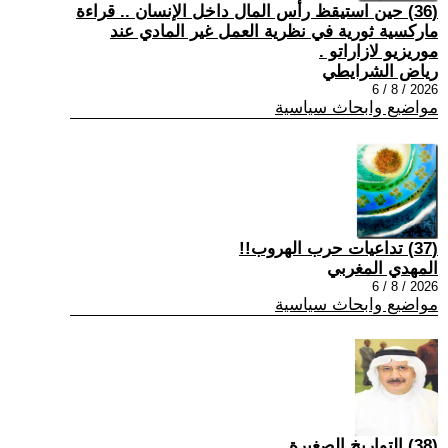
(36) حين استيقظ رأس المال داخل الإنسان .. قراءة
ماركسية ثورية في نظرية العمل غير المادي عند
موريزيو لازاراتو .
رياض الشرايطي
2026 / 8 / 6
مواضيع وابحاث سياسية
(37) تداعيات حرب الهروب!!
المهدي المغربي
2026 / 8 / 6
مواضيع وابحاث سياسية
(38) التواريخ الصغيرة