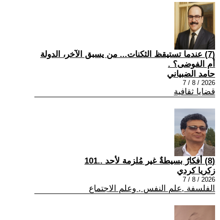
(7) عندما تستيقظ الثكنات... من يسبق الآخر، الدولة
أم الفوضى؟ .
حامد الضبياني
2026 / 8 / 7
قضايا ثقافية
(8) أفكارٌ بسيطةٌ غير مُلزمة لأحد ..101
زكريا كردي
2026 / 8 / 7
الفلسفة ,علم النفس , وعلم الاجتماع