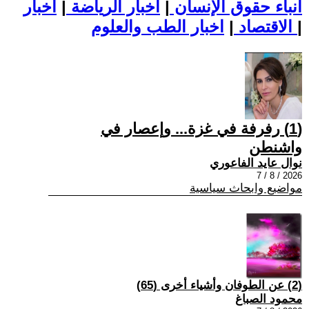
أنباء حقوق الإنسان
|
اخبار الرياضة
|
اخبار
|
اخبار الطب والعلوم
الاقتصاد
|
(1) رفرفة في غزة... وإعصار في
واشنطن
نوال عايد الفاعوري
2026 / 8 / 7
مواضيع وابحاث سياسية
(2) عن الطوفان وأشياء أخرى (65)
محمود الصباغ