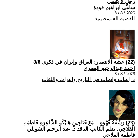
رجلٍ لا يُنسى
سامي ابراهيم فودة
2026 / 8 / 8
القضية الفلسطينية
(22) عبثية الانتصار: العراق وإيران في ذكرى 8/8
احمد عبدالرحيم البصري
2026 / 8 / 8
دراسات وابحاث في التاريخ والتراث واللغات
(23) رَشْفَةُ قَهْوَةٍ... مَعَ فَنَاجِينِ هَايْكُو الشَّاعِرَةِ فَاطِمَةِ
الْفَلَّاحِي. بقلم الكاتب الناقد د. عبد الرحيم الشويلي
فاطمة الفلاحي