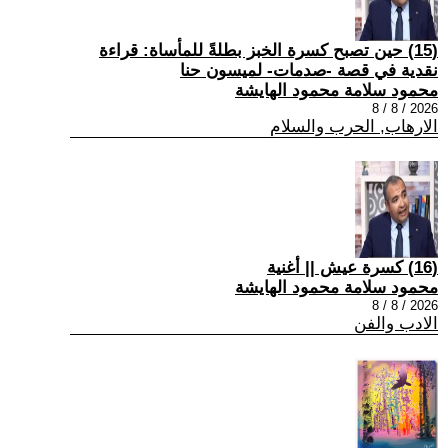
(15) حين تصبح كسرة الخبز بطلةً للمأساة: قراءة
نقدية في قصة -صدمات- لميسون حنا
محمود سلامة محمود الهايشة
2026 / 8 / 8
الارهاب, الحرب والسلام
(16) كسرة عيش || أغنية
محمود سلامة محمود الهايشة
2026 / 8 / 8
الادب والفن