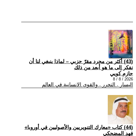
(43) أكثر من مجرد مقرّ حزبي – لماذا ينبغي لنا أن
نفكر إلى ما هو أبعد من ذلك
حازم كويي
2026 / 8 / 8
اليسار , التحرر , والقوى الانسانية في العالم
(44) كتاب «معارك التنويريين والأصوليين في أوروبا»
فهد المضحكي