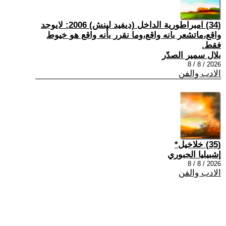
(34) امبراطورية الداخل (ديفيد لينش) 2006: لايوجد
واقع،ماتشعر بانه واقع،وما نقرر بأنه واقع هو خيوط
فقط.
بلال سمير الصدّر
2026 / 8 / 8
الادب والفن
(35) خلاخيل*
إشبيليا الجبوري
2026 / 8 / 8
الادب والفن