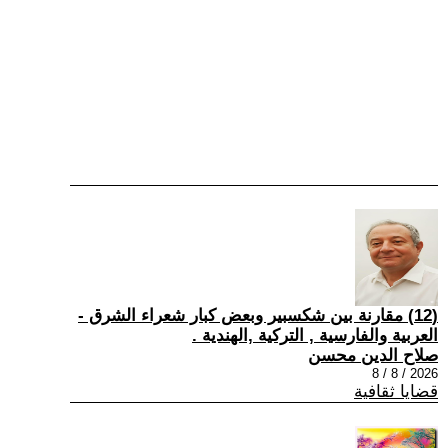
(12) مقارنة بين شكسبير وبعض كبار شعراء الشرق -
العربية والفارسية , التركية ,الهندية .
صلاح الدين محسن
2026 / 8 / 8
قضايا ثقافية