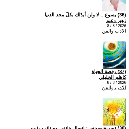
(36) يسوع... لا ولن أبدّلك بكلّ مجد الدنيا
زهير دعيم
2026 / 8 / 8
الادب والفن
(37) رقصة الحياة
كاظم الخليلي
2026 / 8 / 8
الادب والفن
(38) تصريح صحفي: إتصال هاتفي مع نائب رئيس