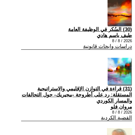
(30) السُكر في الوظيفة العامة
طيف باسم هادي
2026 / 8 / 8
دراسات وابحاث قانونية
(31) قراءة في التوازن الإقليمي والاستراتيجية
المستقلة: رد على أطروحة -بيجيريك- حول التحالفات
والمسار الكوردي
مروان فلو
2026 / 8 / 8
القضية الكردية