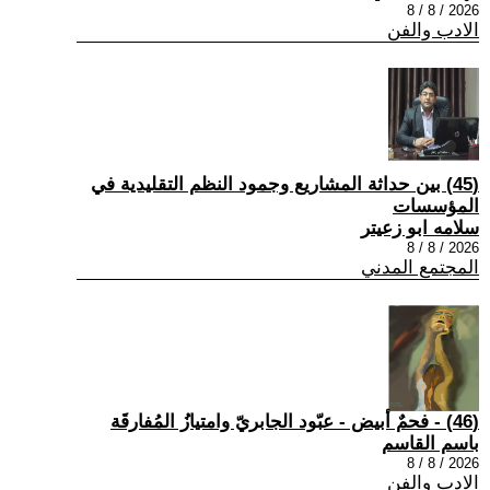
2026 / 8 / 8
الادب والفن
(45) بين حداثة المشاريع وجمود النظم التقليدية في
المؤسسات
سلامه ابو زعيتر
2026 / 8 / 8
المجتمع المدني
(46) - فحمٌ أبيض - عبّود الجابريّ وامتيازُ المُفارقَة
باسم القاسم
2026 / 8 / 8
الادب والفن