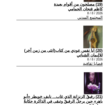
(19) مصلحون من أقوام بعيدة
كاظم فنجان الحمامي
2026 / 8 / 8
المجتمع المدني
(20) ايا نفس عودي من كتاب(انثى من زمن آخر)
للاإيمان الشباني
2026 / 8 / 8
قضايا ثقافية
(21) رفيقُ الزنزانة الذي غاب... نايف خويطر «أبو
باهر» حين يرحلُ الرفيقُ وتبقى في الذاكرة حكايةُ