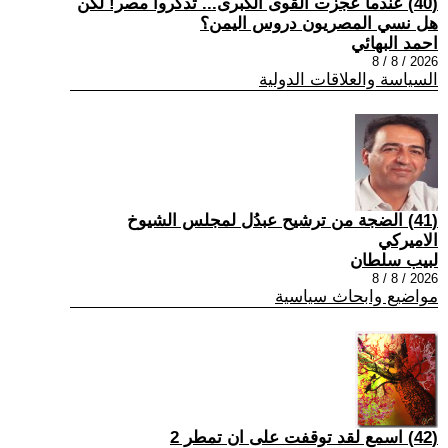
(40) عندما عجزت القوى الكبرى... تذكروا مصر! لكن
هل نسي المصريون دروس اليمن؟
احمد البهائي
2026 / 8 / 8
السياسة والعلاقات الدولية
(41) الضجة من ترشيح عبدُل لمجلس الشيوخ
الاميركي
لبيب سلطان
2026 / 8 / 8
مواضيع وابحاث سياسية
(42) اسمع لقد توقفت على ان تمطر 2