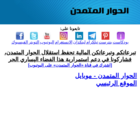
تابعونا على:
بودكاست
بنترست
تيلكرام
لينكدإن
الانستغرام
اليوتيوب
التويتر
الفيسبوك
تبرعاتكم وتبرعاتكن المالية تحفظ استقلال الحوار المتمدن،
فشاركونا في دعم استمرارية هذا الفضاء اليساري الحر
[اشترك في قناة ‫«الحوار المتمدن» على اليوتيوب]
الحوار المتمدن - موبايل
الموقع الرئيسي