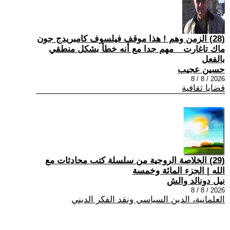
(28) الزمن وهم ! هذا موقف فيلسوف كامبريدج جون
ماك تاغارت _ مهم جدا مع أنه خطأ بشكل منطقي
بالفعل
حسين عجيب
2026 / 8 / 8
قضايا ثقافية
(29) الخلاصة الروحية من سلسلة كتب محادثات مع
الله | الجزء المائة وخمسة
نيل دونالد والش
2026 / 8 / 8
العلمانية، الدين السياسي ونقد الفكر الديني