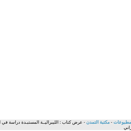
لمطبوعات
-
مكتبة التمدن
- عرض كتاب : الليبراليــة المستبـدة دراسة في ا
اني