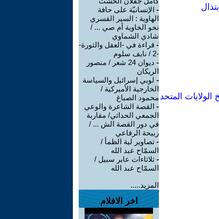
كامل جفلان الخشت
تذال
-
الإنسانيّة على حافة
الهاوية : السير القسري
نحو الخاوية أم صي ... /
شادي الشماوي
-
قراءة في -العقل والثورة-
-2 / نايف سلوم
-
ديوان 24 شعر / منصور
الريكان
-
لوبي إسرائيل والسياسة
الخارجية الأميركية /
 الولايات المتحد
محمود الصباغ
-
القصة الشاعرة والوعي
الجمعي الحداثي/ مقاربة
في دور القصة الش ... /
ربيحة الرفاعي
-
تصاوير لية الظمأ /
السمّاح عبد الله
-
ثلاثاءات عابر سبيل /
السمّاح عبد الله
المزيد.....
اخر الافلام