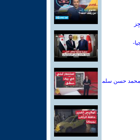
ِز
يا-
ل محمد حسن سلم