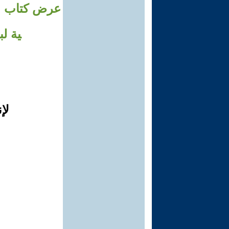
عرض كتاب : ا
ية ل
لإ