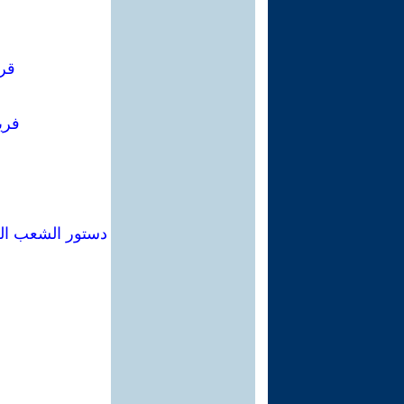
قرا
فري
دستور الشعب الع