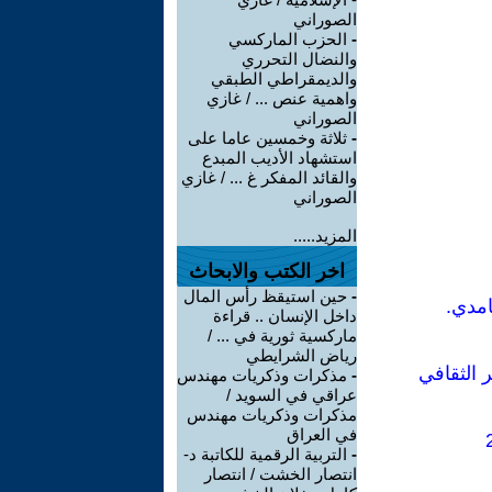
الصوراني
-
الحزب الماركسي
والنضال التحرري
والديمقراطي الطبقي
واهمية عنص ... / غازي
الصوراني
-
ثلاثة وخمسين عاما على
استشهاد الأديب المبدع
والقائد المفكر غ ... / غازي
الصوراني
المزيد.....
اخر الكتب والابحاث
-
حين استيقظ رأس المال
امدي.
داخل الإنسان .. قراءة
ماركسية ثورية في ... /
رياض الشرايطي
 الثقافي
-
مذكرات وذكريات مهندس
عراقي في السويد /
مذكرات وذكريات مهندس
في العراق
-
التربية الرقمية للكاتبة د-
انتصار الخشت / انتصار