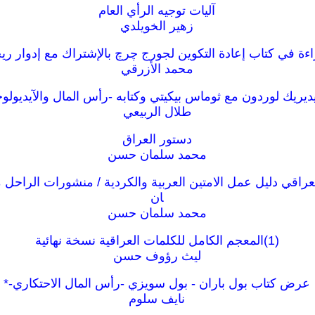
آليات توجيه الرأي العام
زهير الخويلدي
ءة في كتاب إعادة التكوين لجورج چرچ بالإشتراك مع إدوار ريج
محمد الأزرقي
ديريك لوردون مع ثوماس بيكيتي وكتابه -رأس المال والآيديولوج
طلال الربيعي
دستور العراق
محمد سلمان حسن
راقي دليل عمل الامتين العربية والكردية / منشورات الراح
ان
محمد سلمان حسن
‎⁨المعجم الكامل للكلمات العراقية نسخة نهائية⁩(1)
ليث رؤوف حسن
عرض كتاب بول باران - بول سويزي -رأس المال الاحتكاري-*
نايف سلوم