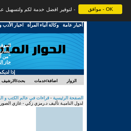
موافق - OK
لتوفير افضل خدمة لكم ولتسهيل عملي
أخبار عامة
-
وكالة أنباء المرأة
-
اخبار الأدب و
الموقع
يسارية
"من أج
حاز ال
إذا لديك
الزوار
اضافة/خدمات
بحث/الارشيف
الصفحة الرئيسية
-
قراءات في عالم الكتب و ا
لدول الناميـة تأليف د.رمزي زكي - غازي الصور