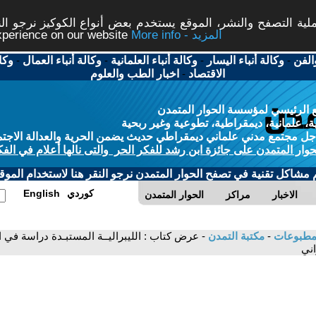
ة التصفح والنشر، الموقع يستخدم بعض أنواع الكوكيز نرجو النق
More info - المزيد
experience on our website
الفن
-
وكالة أنباء اليسار
-
وكالة أنباء العلمانية
-
وكالة أنباء العمال
-
وكا
الاقتصاد
-
اخبار الطب والعلوم
 الرئيسي لمؤسسة الحوار المتمدن
، علمانية، ديمقراطية، تطوعية وغير ربحية
ل مجتمع مدني علماني ديمقراطي حديث يضمن الحرية والعدالة الاجتم
حوار المتمدن على جائزة ابن رشد للفكر الحر والتى نالها أعلام في الفك
م مشاكل تقنية في تصفح الحوار المتمدن نرجو النقر هنا لاستخدام الموقع
كوردي
English
الاخبار
مراكز
الحوار المتمدن
لمطبوعات
-
مكتبة التمدن
- عرض كتاب : الليبراليــة المستبـدة دراسة في ا
اني