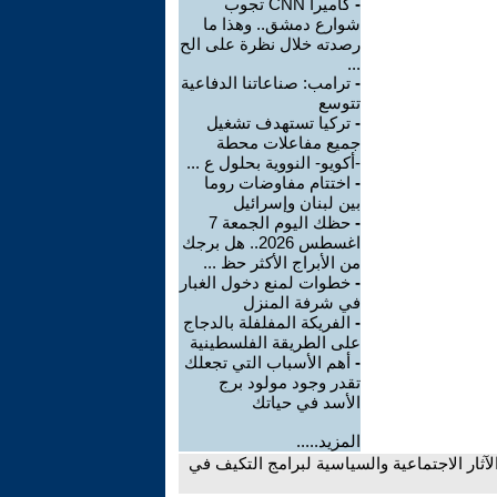
-
كاميرا CNN تجوب
شوارع دمشق.. وهذا ما
رصدته خلال نظرة على الح
...
-
ترامب: صناعاتنا الدفاعية
تتوسع
-
تركيا تستهدف تشغيل
جميع مفاعلات محطة
-أكويو- النووية بحلول ع ...
-
اختتام مفاوضات روما
بين لبنان وإسرائيل
-
حظك اليوم الجمعة 7
اغسطس 2026.. هل برجك
من الأبراج الأكثر حظ ...
-
خطوات لمنع دخول الغبار
في شرفة المنزل
-
الفريكة المفلفلة بالدجاج
على الطريقة الفلسطينية
-
أهم الأسباب التي تجعلك
تقدر وجود مولود برج
الأسد في حياتك
المزيد.....
لآثار الاجتماعية والسياسية لبرامج التكيف في