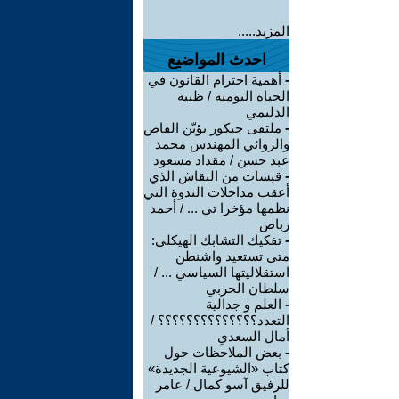
المزيد.....
احدث المواضيع
-
أهمية احترام القانون في
الحياة اليومية / ظبية
الدليمي
-
ملتقى جيكور يؤبّن القاص
والروائي المهندس محمد
عبد حسن / مقداد مسعود
-
قبسات من النقاش الذي
أعقب مداخلات الندوة التي
نظمها مؤخرا تي ... / أحمد
رباص
-
تفكيك التشابك الهيكلي:
متى تستعيد واشنطن
استقلاليتها السياسي ... /
سلطان الحربي
-
العلم و جدالية
التعدد؟؟؟؟؟؟؟؟؟؟؟؟؟؟ /
أمال السعدي
-
بعض الملاحظات حول
كتاب «الشيوعية الجديدة»
للرفيق آسو كمال / عامر