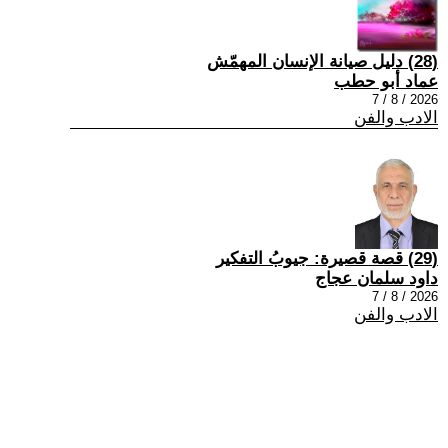
(28) دليل صيانة الإنسان المهمّش
عماد أبو حطب
2026 / 8 / 7
الادب والفن
(29) قصة قصيرة: جيوبُ التفكير
داود سلمان عجاج
2026 / 8 / 7
الادب والفن