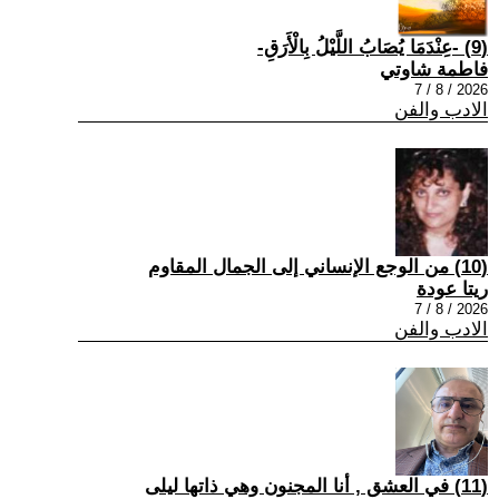
(9) -عِنْدَمَا يُصَابُ اللَّيْلُ بِالْأَرَقِ-
فاطمة شاوتي
2026 / 8 / 7
الادب والفن
(10) من الوجع الإنساني إلى الجمال المقاوم
ريتا عودة
2026 / 8 / 7
الادب والفن
(11) في العشق , أنا المجنون وهي ذاتها ليلى