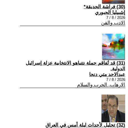
(30) فراشة الحديقة*
إشبيليا الجبوري
2026 / 8 / 7
الادب والفن
(31) قد تُفاقم حملة نتنياهو الانتخابية عزلة إسرائيل
الدولية.
عبدالاحد متي دنحا
2026 / 8 / 7
الارهاب, الحرب والسلام
(32) تحليل لأحداث ليلة أمس في العراق