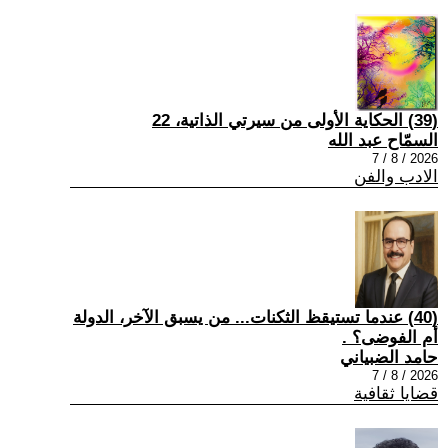
(39) الحكاية الأولى من سيرتي الذاتية، 22
السمّاح عبد الله
2026 / 8 / 7
الادب والفن
(40) عندما تستيقظ الثكنات... من يسبق الآخر، الدولة
أم الفوضى؟ .
حامد الضبياني
2026 / 8 / 7
قضايا ثقافية