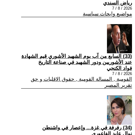
رياض السندي
2026 / 8 / 7
مواضيع وابحاث سياسية
(33) السابع من آب يوم الشهيد الأشوري قيم الشهادة
عند الأشوريين ودور الشهيد في صناعة التاريخ
فواد الكنجي
2026 / 8 / 7
القومية , المسالة القومية , حقوق الاقليات و حق
تقرير المصير
(34) رفرفة في غزة... وإعصار في واشنطن
نوال عايد الفاعوري