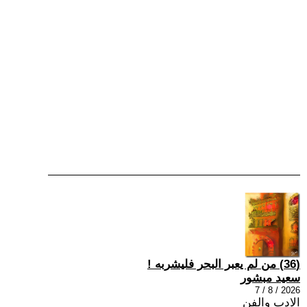
(36) من لم يعبر البحر فليشربه !
سعيد مبشور
2026 / 8 / 7
الادب والفن