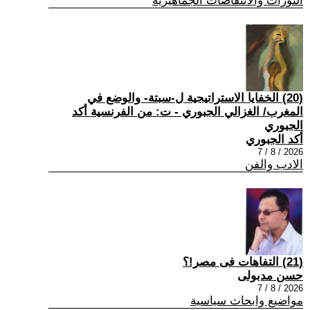
الثورات والانتفاضات الجماهيرية
(20) الخفايا الاستراتيجية ل-سبتة- والوضع في
المغرب/ الغزالي الجبوري - ت: من الفرنسية أكد
الجبوري
أكد الجبوري
2026 / 8 / 7
الادب والفن
(21) التفاهات فى مصر!؟
حسن مدبولى
2026 / 8 / 7
مواضيع وابحاث سياسية