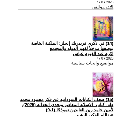
2026 / 8 / 7
الادب والفن
(14) في ذكرى فريدريك إنجلز: الملكية الخاصة
بوصفها مدخلاً لفهم الدولة والمجتمع
اكرم عبد القيوم عباس
2026 / 8 / 7
مواضيع وابحاث سياسية
(15) ضعف الكتابات السودانية عن فكر محمود محمد
طه- كتاب: الإسلام المعاصر وتحدي الحداثة (2025)،
لأمين حامد زين العابدين نموذجًا (1-9)
عبدالله الفكي البشير