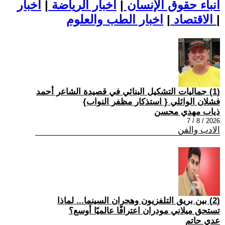
أنباء حقوق الإنسان
|
اخبار الرياضة
|
اخبار
|
اخبار الطب والعلوم
الاقتصاد
|
(1) جماليات التشكيل البنائي في قصيدة الشاعر أحمد
فشلان الوائلي { استذكار مظفر النواب}
ذياب مهدي محسن
2026 / 8 / 7
الادب والفن
(2) بين بريق التلفزيون وهجران السينما... لماذا
تستحق ميلاني مودران اعترافًا عالميًا أوسع؟
عدي حاتم