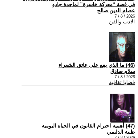
في قصة “معركة خاسرة” لماجدة جادو
عصام الدين صالح
2026 / 8 / 7
الادب والفن
(46) ما الذي يقع على عاتق الشعراء
سلام صادق
2026 / 8 / 7
قضايا ثقافية
(47) أهمية احترام القانون في الحياة اليومية
ظبية الدليمي
2026 / 8 / 7