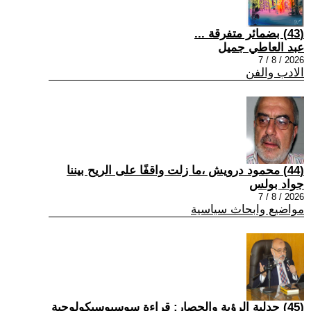
(43) بضمائر متفرقة ...
عبد العاطي جميل
2026 / 8 / 7
الادب والفن
(44) محمود درويش ،ما زلت واقفًا على الريح بيننا
جواد بولس
2026 / 8 / 7
مواضيع وابحاث سياسية
(45) جدلية الرؤية والحصار: قراءة سوسيوسيكولوجية