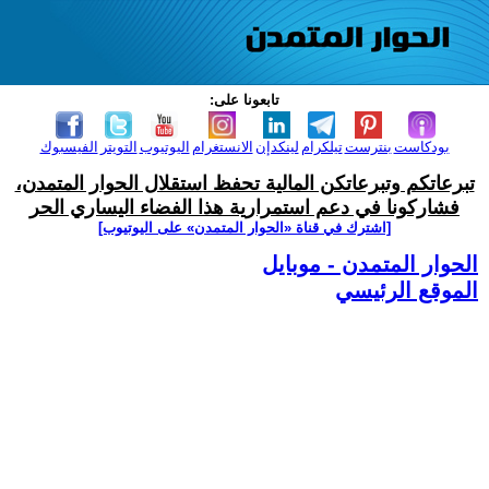
تابعونا على:
بودكاست
بنترست
تيلكرام
لينكدإن
الانستغرام
اليوتيوب
التويتر
الفيسبوك
تبرعاتكم وتبرعاتكن المالية تحفظ استقلال الحوار المتمدن،
فشاركونا في دعم استمرارية هذا الفضاء اليساري الحر
[اشترك في قناة ‫«الحوار المتمدن» على اليوتيوب]
الحوار المتمدن - موبايل
الموقع الرئيسي