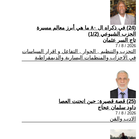
(24) في ذكراه ال ٨٠ ما هي أبرز معالم مسيرة
الحزب الشيوعي (1/2)
تاج السر عثمان
2026 / 8 / 7
التحزب والتنظيم , الحوار , التفاعل و اقرار السياسات
في الاحزاب والمنظمات اليسارية والديمقراطية
(25) قصة قصيرة: حين انحنت العصا
داود سلمان عجاج
2026 / 8 / 7
الادب والفن