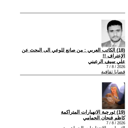
(18) الكاتب العربي : من صانع للوعي الى البحث عن
الإعتراف !!
علي سيف الرعيني
2026 / 8 / 7
قضايا ثقافية
(19) ثورچية الانهيارات المتراكمة
كاظم فنجان الحمامي
2026 / 8 / 7