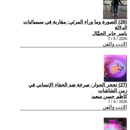
(26) الصورة وما وراء المرئي: مقاربة في سيميائيات
الدلالة
ياسر جابر الجمَّال
2026 / 8 / 7
الادب والفن
(27) تحجر الحوار: صرخة ضد الجفاء الإنساني في
زمن الشاشات
كاظم حسن سعيد
2026 / 8 / 7
الادب والفن