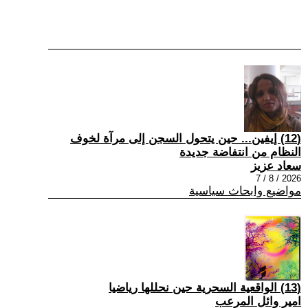
(12) إيفين... حين يتحول السجن إلى مرآة لخوف
النظام من انتفاضة جديدة
سعاد عزيز
2026 / 8 / 7
مواضيع وابحاث سياسية
(13) الواقعية السحرية حين نحللها رياضيا
امير وائل المرعب