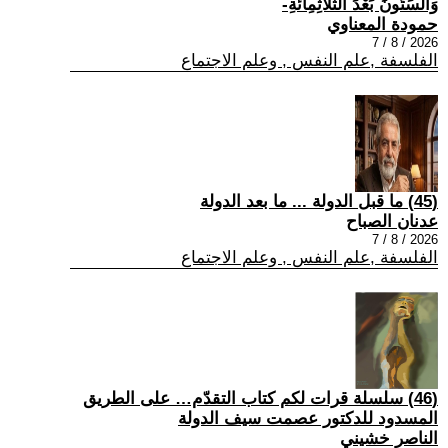
وَالسِّتُّونَ بَعْدَ الثَّلَاثِمِائَةِ-
حمودة المعناوي
2026 / 8 / 7
الفلسفة ,علم النفس , وعلم الاجتماع
(45) ما قبل الدولة ... ما بعد الدولة
عدنان الصباح
2026 / 8 / 7
الفلسفة ,علم النفس , وعلم الاجتماع
(46) سلسلة قرات لكم كتاب التقدّم… على الطريق
المسدود للدكتور عصمت سيف الدولة
الناصر خشيني