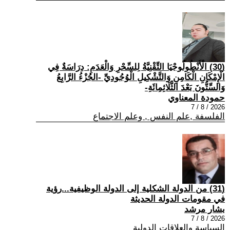
(30) الْأَنْطُولُوجْيَا التِّقْنِيَّةُ لِلسِّحْرِ وَالْعَدَمِ: دِرَاسَةٌ فِي
الْإِمْكَانِ الْكَامِنِ وَالتَّشْكِيلِ الْوُجُودِيِّ -الجُزْءُ الرَّابِعُ
وَالسِّتُّونَ بَعْدَ الثَّلَاثِمِائَةِ-
حمودة المعناوي
2026 / 8 / 7
الفلسفة ,علم النفس , وعلم الاجتماع
(31) من الدولة الشكلية إلى الدولة الوظيفية...رؤية
في مقومات الدولة الحديثة
بشار مرشد
2026 / 8 / 7
السياسة والعلاقات الدولية