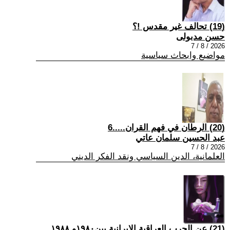
(19) تحالف غير مقدس !؟
حسن مدبولى
2026 / 8 / 7
مواضيع وابحاث سياسية
(20) الرطان في فهم القران.....6
عبد الحسين سلمان عاتي
2026 / 8 / 7
العلمانية، الدين السياسي ونقد الفكر الديني
(21) عن الحرب العراقية الايرانية بين١٩٨٠و ١٩٨٨