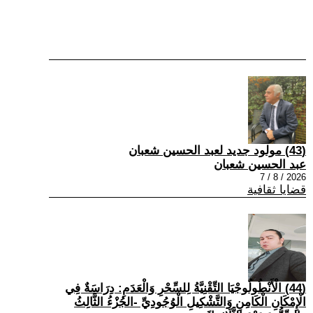
(43) مولود جديد لعبد الحسين شعبان
عبد الحسين شعبان
2026 / 8 / 7
قضايا ثقافية
(44) الْأَنْطُولُوجْيَا التِّقْنِيَّةُ لِلسِّحْرِ وَالْعَدَمِ: دِرَاسَةٌ فِي
الْإِمْكَانِ الْكَامِنِ وَالتَّشْكِيلِ الْوُجُودِيِّ -الجُزْءُ الثَّالِثُ