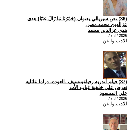
(36) نص سيريالي بعنوان (خَمْرُنَا مَا زَالَ عِنَبًا) هدى
عزالدين محمد.مصر.
هدى عزالدين محمد
2026 / 8 / 7
الادب والفن
(37) فيلم أندريه زفياغينتسيف -العودة- دراما عائلية
تعرض على خلفية غياب الأب
علي المسعود
2026 / 8 / 7
الادب والفن