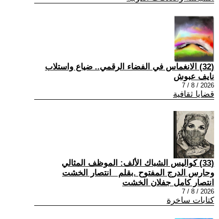
(32) الانغماس في الفضاء الرقمي.. ضياع واستلاب
نايف عبوش
2026 / 8 / 7
قضايا ثقافية
(33) كواليس الشباك الألف: الموظف المثالي
وحارس الدرج المفتوح .بقلم _انتصار الخشت
انتصار كامل جفلان الخشت
2026 / 8 / 7
كتابات ساخرة