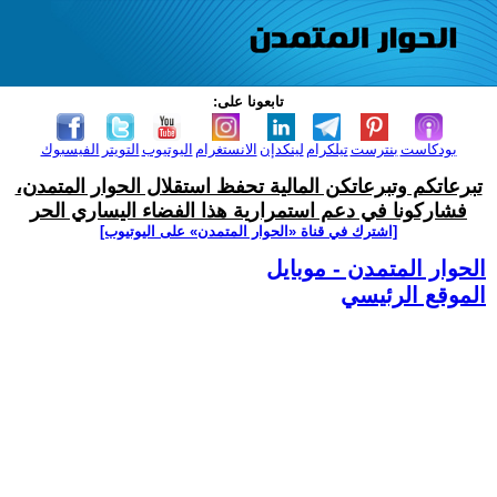
تابعونا على:
بودكاست
بنترست
تيلكرام
لينكدإن
الانستغرام
اليوتيوب
التويتر
الفيسبوك
تبرعاتكم وتبرعاتكن المالية تحفظ استقلال الحوار المتمدن،
فشاركونا في دعم استمرارية هذا الفضاء اليساري الحر
[اشترك في قناة ‫«الحوار المتمدن» على اليوتيوب]
الحوار المتمدن - موبايل
الموقع الرئيسي