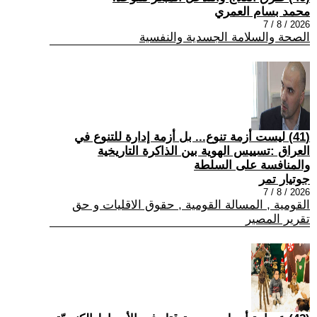
محمد بسام العمري
2026 / 8 / 7
الصحة والسلامة الجسدية والنفسية
(41) ليست أزمة تنوع... بل أزمة إدارة للتنوع في
العراق :تسييس الهوية بين الذاكرة التاريخية
والمنافسة على السلطة
جوتيار تمر
2026 / 8 / 7
القومية , المسالة القومية , حقوق الاقليات و حق
تقرير المصير