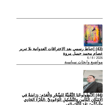
(43) إحباط رسمي بعد الاختراقات العدوانية بلا تبرير
عصام محمد جميل مروة
2026 / 8 / 6
مواضيع وابحاث سياسية
(44) الْأَنْطُولُوجْيَا التِّقْنِيَّةُ لِلسِّحْرِ وَالْعَدَمِ: دِرَاسَةٌ فِي
الْإِمْكَانِ الْكَامِنِ وَالتَّشْكِيلِ الْوُجُودِيِّ -الجُزْءُ الحَادِي
وَالسِّتُّونَ بَعْدَ الثَّلَاثِمِائَةِ-