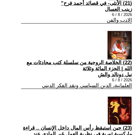
(21) الأنثى- في قصائد أحمد فرح”
زينب العسال
2026 / 8 / 6
الادب والفن
(22) الخلاصة الروحية من سلسلة كتب محادثات مع
الله | الجزء المائة وثلاثة
نيل دونالد والش
2026 / 8 / 6
العلمانية، الدين السياسي ونقد الفكر الديني
(23) حين استيقظ رأس المال داخل الإنسان .. قراءة
ماركسية ثورية في نظرية العمل غير المادي عند