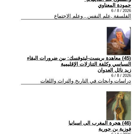
حمودة المعناوي
2026 / 8 / 6
الفلسفة ,علم النفس , وعلم الاجتماع
(45) معاهدة بريست-ليتوفسك: بين ضرورات البقاء
السياسي وكلفة التنازلات الإقليمية
زيد نائل العدوان
2026 / 8 / 6
دراسات وابحاث في التاريخ والتراث واللغات
(46) هجرة المغرب الى اسبانيا
فوزية بن حورية