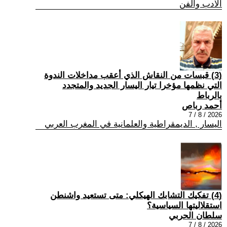
الادب والفن
(3) قبسات من النقاش الذي أعقب مداخلات الندوة
التي نظمها مؤخرا تيار اليسار الجديد والمتجدد
بالرباط
أحمد رباص
2026 / 8 / 7
اليسار , الديمقراطية والعلمانية في المغرب العربي
(4) تفكيك التشابك الهيكلي: متى تستعيد واشنطن
استقلاليتها السياسية؟
سلطان الحربي
2026 / 8 / 7