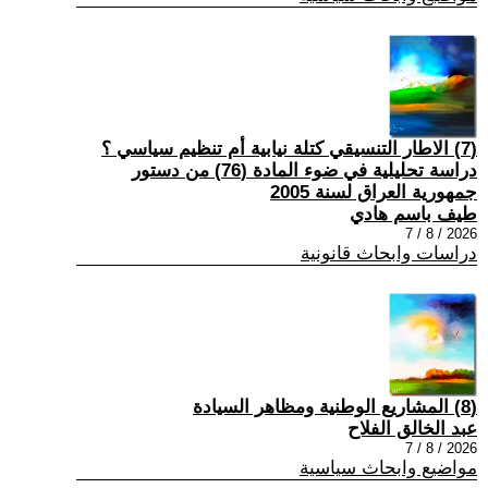
(7) الاطار التنسيقي كتلة نيابية أم تنظيم سياسي ؟
دراسة تحليلية في ضوء المادة (76) من دستور
جمهورية العراق لسنة 2005
طيف باسم هادي
2026 / 8 / 7
دراسات وابحاث قانونية
(8) المشاريع الوطنية ومظاهر السيادة
عبد الخالق الفلاح
2026 / 8 / 7
مواضيع وابحاث سياسية