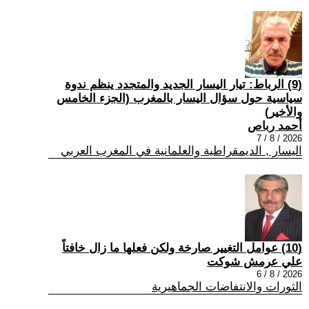
(9) الرباط: تيار اليسار الجديد والمتجدد ينظم ندوة
سياسية حول سؤال اليسار بالمغرب (الجزء الخامس
والأخير)
أحمد رباص
2026 / 8 / 7
اليسار , الديمقراطية والعلمانية في المغرب العربي
(10) عوامل التغيير صارخة ولكن فعلها ما زال خافتاً
علي عرمش شوكت
2026 / 8 / 6
الثورات والانتفاضات الجماهيرية