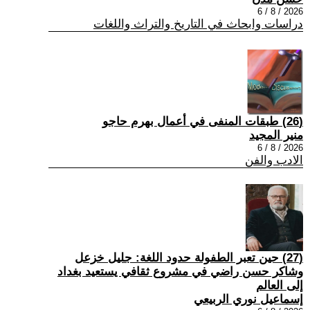
2026 / 8 / 6
دراسات وابحاث في التاريخ والتراث واللغات
(26) طبقات المنفى في أعمال بهرم حاجو
منير المجيد
2026 / 8 / 6
الادب والفن
(27) حين تعبر الطفولة حدود اللغة: جليل خزعل
وشاكر حسن راضي في مشروع ثقافي يستعيد بغداد
إلى العالم
إسماعيل نوري الربيعي