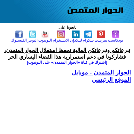
تابعونا على:
بودكاست
بنترست
تيلكرام
لينكدإن
الانستغرام
اليوتيوب
التويتر
الفيسبوك
تبرعاتكم وتبرعاتكن المالية تحفظ استقلال الحوار المتمدن،
فشاركونا في دعم استمرارية هذا الفضاء اليساري الحر
[اشترك في قناة ‫«الحوار المتمدن» على اليوتيوب]
الحوار المتمدن - موبايل
الموقع الرئيسي