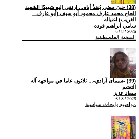
(38) حينَ مضى يُنقذُ أباه... ارتقى إليه شهيدًا الشهيد
الحاج محمد عارف محمود أبو سيف (أبو عارف –
الغريب) اغتيالة
سامي ابراهيم فودة
2026 / 8 / 6
القضية الفلسطينية
(39) -سيمای آزادي-... ثلاثون عاما في مواجهة آلة
التعتيم
سعاد عزيز
2026 / 8 / 6
مواضيع وابحاث سياسية