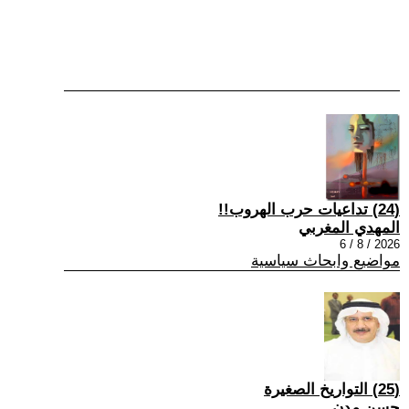
(24) تداعيات حرب الهروب!!
المهدي المغربي
2026 / 8 / 6
مواضيع وابحاث سياسية
(25) التواريخ الصغيرة
حسن مدن