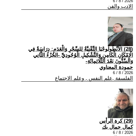
2026 / 8 / 6
الادب والفن
(28) الْأَنْطُولُوجْيَا التِّقْنِيَّةُ لِلسِّحْرِ وَالْعَدَمِ: دِرَاسَةٌ فِي
الْإِمْكَانِ الْكَامِنِ وَالتَّشْكِيلِ الْوُجُودِيِّ -الجُزْءُ الثَّانِي
وَالسِّتُّونَ بَعْدَ الثَّلَاثِمِائَةِ-
حمودة المعناوي
2026 / 8 / 6
الفلسفة ,علم النفس , وعلم الاجتماع
(29) كرة الرأس
كمال جمال بك
2026 / 8 / 6