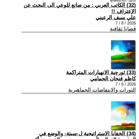
(32) الكاتب العربي : من صانع للوعي الى البحث عن
الإعتراف !!
علي سيف الرعيني
2026 / 8 / 7
قضايا ثقافية
(33) ثورچية الانهيارات المتراكمة
كاظم فنجان الحمامي
2026 / 8 / 7
الثورات والانتفاضات الجماهيرية
(34) الخفايا الاستراتيجية ل-سبتة- والوضع في