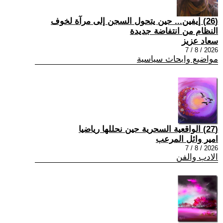
(26) إيفين... حين يتحول السجن إلى مرآة لخوف
النظام من انتفاضة جديدة
سعاد عزيز
2026 / 8 / 7
مواضيع وابحاث سياسية
(27) الواقعية السحرية حين نحللها رياضيا
امير وائل المرعب
2026 / 8 / 7
الادب والفن