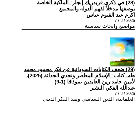
(28) في ذكرى فريدريك إنجلز: الملكية الخاصة
بوصفها مدخلاً لفهم الدولة والمجتمع
اكرم عبد القيوم عباس
2026 / 8 / 7
مواضيع وابحاث سياسية
(29) ضعف الكتابات السودانية عن فكر محمود محمد
طه- كتاب: الإسلام المعاصر وتحدي الحداثة (2025)،
لأمين حامد زين العابدين نموذجًا (1-9)
عبدالله الفكي البشير
2026 / 8 / 7
العلمانية، الدين السياسي ونقد الفكر الديني