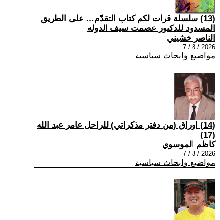
(13) سلسلة قرات لكم كتاب التقدّم… على الطريق
المسدود للدكتور عصمت سيف الدولة
الناصر خشيني
2026 / 8 / 7
مواضيع وابحاث سياسية
(14) اوراق (من دفتر مذكراتي) للراحل عامر عبد الله
(17)
كاظم الموسوي
2026 / 8 / 7
مواضيع وابحاث سياسية