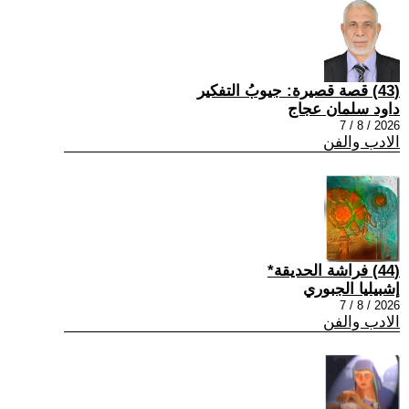
(43) قصة قصيرة: جيوبُ التفكير
داود سلمان عجاج
2026 / 8 / 7
الادب والفن
(44) فراشة الحديقة*
إشبيليا الجبوري
2026 / 8 / 7
الادب والفن