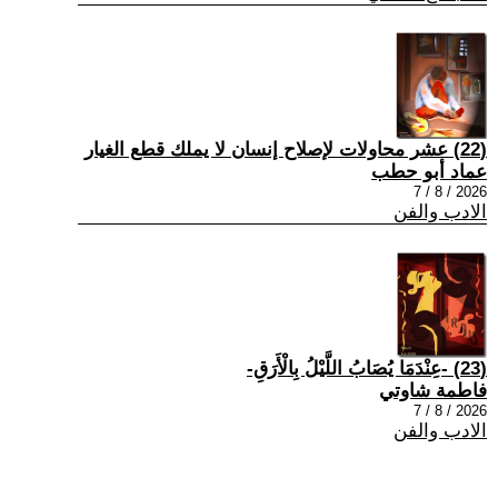
(22) عشر محاولات لإصلاح إنسان لا يملك قطع الغيار
عماد أبو حطب
2026 / 8 / 7
الادب والفن
(23) -عِنْدَمَا يُصَابُ اللَّيْلُ بِالْأَرَقِ-
فاطمة شاوتي
2026 / 8 / 7
الادب والفن