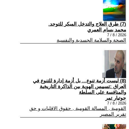
(7) طرق العلاج والتدخل المبكر للتوحد.
محمد بسام العمري
2026 / 8 / 7
الصحة والسلامة الجسدية والنفسية
(8) ليست أزمة تنوع... بل أزمة إدارة للتنوع في
العراق :تسييس الهوية بين الذاكرة التاريخية
والمنافسة على السلطة
جوتيار تمر
2026 / 8 / 7
القومية , المسالة القومية , حقوق الاقليات و حق
تقرير المصير