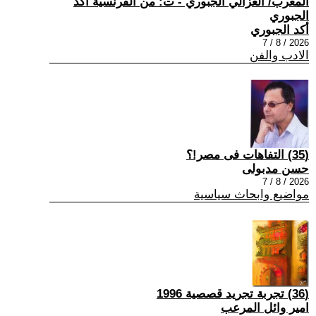
المغرب/ الغزالي الجبوري - ت: من الفرنسية أكد
الجبوري
أكد الجبوري
2026 / 8 / 7
الادب والفن
(35) التفاهات فى مصر!؟
حسن مدبولى
2026 / 8 / 7
مواضيع وابحاث سياسية
(36) تجربة تجريد قصصية 1996
امير وائل المرعب