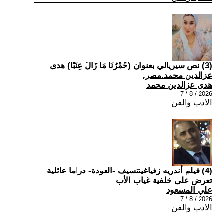
(3) نص سيريالي بعنوان (خَمْرُنَا مَا زَالَ عِنَبًا) هدى
عزالدين محمد.مصر.
هدى عزالدين محمد
2026 / 8 / 7
الادب والفن
(4) فيلم أندريه زفياغينتسيف -العودة- دراما عائلية
تعرض على خلفية غياب الأب
علي المسعود
2026 / 8 / 7
الادب والفن