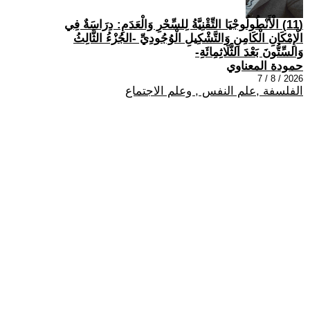
(11) الْأَنْطُولُوجْيَا التِّقْنِيَّةُ لِلسِّحْرِ وَالْعَدَمِ: دِرَاسَةٌ فِي
الْإِمْكَانِ الْكَامِنِ وَالتَّشْكِيلِ الْوُجُودِيِّ -الجُزْءُ الثَّالِثُ
وَالسِّتُّونَ بَعْدَ الثَّلَاثِمِائَةِ-
حمودة المعناوي
2026 / 8 / 7
الفلسفة ,علم النفس , وعلم الاجتماع