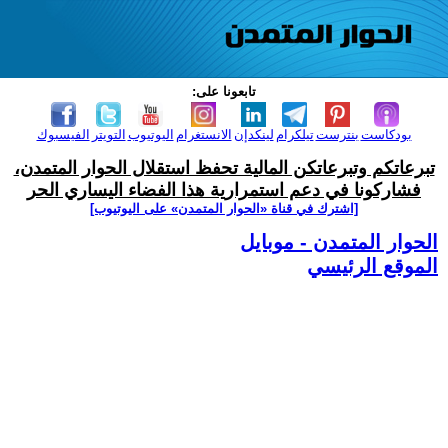
تابعونا على:
بودكاست
بنترست
تيلكرام
لينكدإن
الانستغرام
اليوتيوب
التويتر
الفيسبوك
تبرعاتكم وتبرعاتكن المالية تحفظ استقلال الحوار المتمدن،
فشاركونا في دعم استمرارية هذا الفضاء اليساري الحر
[اشترك في قناة ‫«الحوار المتمدن» على اليوتيوب]
الحوار المتمدن - موبايل
الموقع الرئيسي