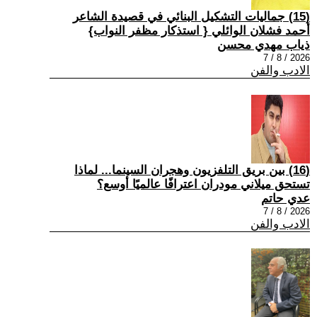
(15) جماليات التشكيل البنائي في قصيدة الشاعر
أحمد فشلان الوائلي { استذكار مظفر النواب}
ذياب مهدي محسن
2026 / 8 / 7
الادب والفن
(16) بين بريق التلفزيون وهجران السينما... لماذا
تستحق ميلاني مودران اعترافًا عالميًا أوسع؟
عدي حاتم
2026 / 8 / 7
الادب والفن