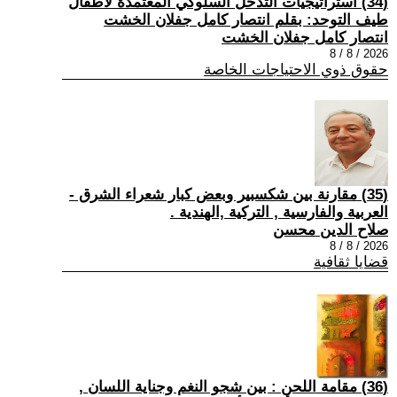
(34) استراتيجيات التدخل السلوكي المعتمدة لأطفال
طيف التوحد: بقلم انتصار كامل جفلان الخشت
انتصار كامل جفلان الخشت
2026 / 8 / 8
حقوق ذوي الاحتياجات الخاصة
(35) مقارنة بين شكسبير وبعض كبار شعراء الشرق -
العربية والفارسية , التركية ,الهندية .
صلاح الدين محسن
2026 / 8 / 8
قضايا ثقافية
(36) مقامة اللحن : بين شجو النغم وجناية اللسان ,