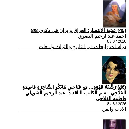
(45) عبثية الانتصار: العراق وإيران في ذكرى 8/8
احمد عبدالرحيم البصري
2026 / 8 / 8
دراسات وابحاث في التاريخ والتراث واللغات
(46) رَشْفَةُ قَهْوَةٍ... مَعَ فَنَاجِينِ هَايْكُو الشَّاعِرَةِ فَاطِمَةِ
الْفَلَّاحِي. بقلم الكاتب الناقد د. عبد الرحيم الشويلي
فاطمة الفلاحي
2026 / 8 / 8
الادب والفن