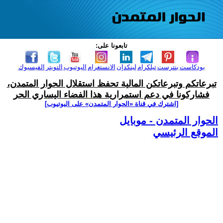
تابعونا على:
بودكاست
بنترست
تيلكرام
لينكدإن
الانستغرام
اليوتيوب
التويتر
الفيسبوك
تبرعاتكم وتبرعاتكن المالية تحفظ استقلال الحوار المتمدن،
فشاركونا في دعم استمرارية هذا الفضاء اليساري الحر
[اشترك في قناة ‫«الحوار المتمدن» على اليوتيوب]
الحوار المتمدن - موبايل
الموقع الرئيسي