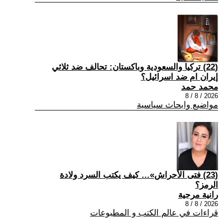
(22) تركيا والسعودية وباكستان: تحالف ضد ثلاثي
إيران ام ضد اسرائيل؟
محمد حمد
2026 / 8 / 8
مواضيع وابحاث سياسية
(23) فتى الأحراش»… كيف يكتب السرد ولادة
الرمز؟
رانية مرجية
2026 / 8 / 8
قراءات في عالم الكتب و المطبوعات