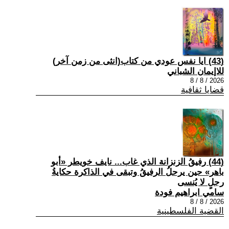
(43) ايا نفس عودي من كتاب(انثى من زمن آخر)
للاإيمان الشباني
2026 / 8 / 8
قضايا ثقافية
(44) رفيقُ الزنزانة الذي غاب... نايف خويطر «أبو
باهر» حين يرحلُ الرفيقُ وتبقى في الذاكرة حكايةُ
رجلٍ لا يُنسى
سامي ابراهيم فودة
2026 / 8 / 8
القضية الفلسطينية