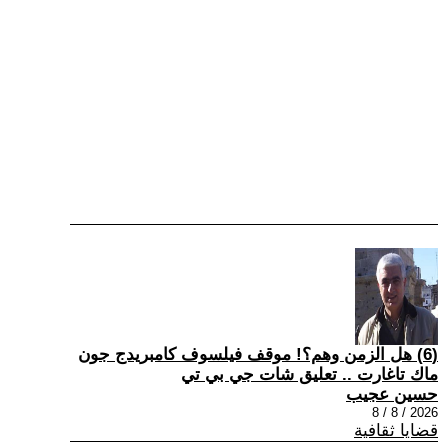
(6) هل الزمن وهم؟! موقف فيلسوف كامبريدج جون
ماك تاغارت .. تعليق شات جي بي تي
حسين عجيب
2026 / 8 / 8
قضايا ثقافية