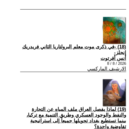
(18) -في ذكرى موت معلم البرولتاريا الثاني فريدريك
إنجلز-
أنس أفرتوت
2026 / 8 / 8
الارشيف الماركسي
(19) لماذا يفصل العراق ملف المياه عن التجارة
والنفط والوجود العسكري وطريق التنمية مع تركيا،
بينما تستطيع بغداد تحويلها جميعاً إلى استراتيجية
تفاوضية واحدة؟