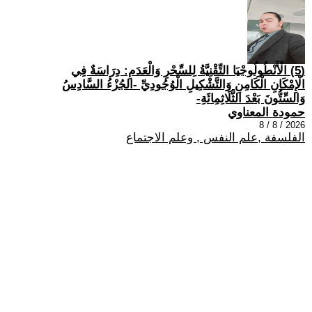
(5) الْأَنْطُولُوجْيَا التِّقْنِيَّةُ لِلسِّحْرِ وَالْعَدَمِ: دِرَاسَةٌ فِي
الْإِمْكَانِ الْكَامِنِ وَالتَّشْكِيلِ الْوُجُودِيِّ -الجُزْءُ السَّادِسُ
وَالسِّتُّونَ بَعْدَ الثَّلَاثِمِائَةِ-
حمودة المعناوي
2026 / 8 / 8
الفلسفة ,علم النفس , وعلم الاجتماع