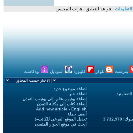
لتعليقات
- قواعد للتعليق - فرات المحسن
بنترست
بلوكر
فليبورد
الموبايل
بودكاست
اضافة موضوع جديد
التضامنية
اضافة خبر
إضافة يوتيوب-فلم إلى يوتيوب التمدن
إضافة كتاب إلى مكتبة التمدن
Add new article - English
أضف حملة
3,732,97
تعديل الموقع الفرعي للكاتب-ة
ابحث في موقع الحوار المتمدن