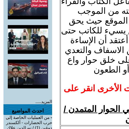
اعل الكتاب والقراء
ته من الموجب
الموقع حيث يحق
 يسيء للكاتب حتى
عتقد أن الإساءة
ن الاسفاف والتعدي
لى خلق حوار واع
أو الطعون
ت الأخرى انقر على
المزيد.....
 الحوار المتمدن /
احدث المواضيع
ن
-
من العمليات الخاصة إلى
حرب الحضارات - ألكسندر
دوغين (1) / نورالدين علاك