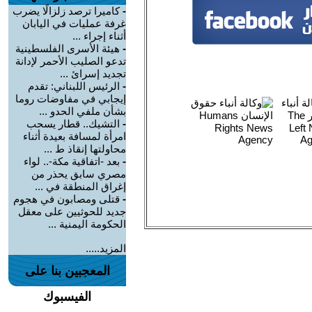
-
كاميرا ترصد زلزالًا يضرب
غرفة عمليات في اليابان
أثناء إجراء ...
-
هيئة الأسرى الفلسطينية
تدعو الصليب الأحمر لإدانة
تجديد إسرائ ...
-
الرئيس اللبناني: تقدم
إيجابي في مفاوضات روما
بشأن ملفي الحدو ...
-
التشيك.. قطار يسحب
امرأة لمسافة بعيدة أثناء
محاولتها إنقاذ ط ...
-
بعد -اتفاقية مكة-.. لواء
مصري سابق يحذر من
إغراق المنطقة في ...
-
قتلى ومصابون في هجوم
جديد للحوثيين على معقل
الحكومة اليمنية ...
المزيد.....
المعجبين بنا على
الفيسبوك