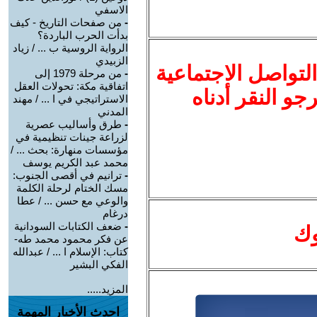
الاسفي
-
من صفحات التاريخ - كيف
بدأت الحرب الباردة؟
الرواية الروسية ب ... / زياد
الزبيدي
لتواصل الاجتماعية
-
من مرحلة 1979 إلى
اتفاقية مكة: تحولات العقل
نرجو النقر أدناه
الاستراتيجي في ا ... / مهند
المدني
-
طرق وأساليب عصرية
لزراعة جينات تنظيمية في
مؤسسات منهارة: بحث ... /
محمد عبد الكريم يوسف
-
ترانيم في أقصى الجنوب:
مسك الختام لرحلة الكلمة
والوعي مع حسن ... / عطا
درغام
-
ضعف الكتابات السودانية
وك
عن فكر محمود محمد طه-
كتاب: الإسلام ا ... / عبدالله
الفكي البشير
المزيد.....
احدث الأخبار المهمة