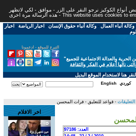
 أنواع الكوكيز نرجو النقر على الزر - موافق - لكي لاتظهر
This website uses cookies to ensure you ge
وكالة أنباء العمال
-
وكالة أنباء حقوق الإنسان
-
اخبار الرياضة
-
اخبار
لوم
التبرع للموقع - ادعمونا
حرية والعدالة الاجتماعية للجميع
"
تى نالها أعلام في الفكر والثقافة
قر هنا لاستخدام الموقع البديل
كوردي
English
لتعليقات
- قواعد للتعليق - فرات المحسن
اخر الافلام
المحسن
العدد: 97186
2010 / 2 / 22 - 14:48