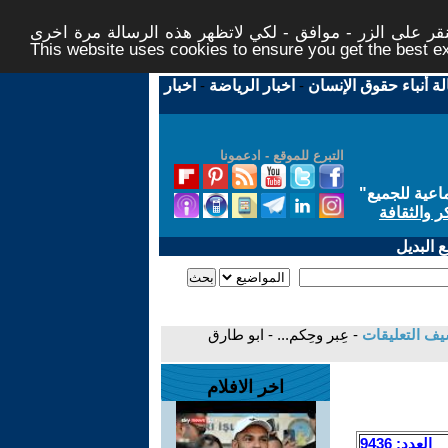
ر على الزر - موافق - لكي لاتظهر هذه الرسالة مرة اخرى -
This website uses cookies to ensure you get the best 
لة أنباء حقوق الإنسان
-
اخبار الرياضة
-
اخبار
التبرع للموقع - ادعمونا
اعية للجميع
"
ر والثقافة
 البديل
يف التعليقات
- عِبر وحِكم... - ابو طارق
اخر الافلام
العدد: 9436