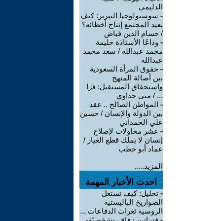
الدليمي
-
سوسيولوجيا التبرير: كيف
يعيد المجتمع إنتاج أخطائه؟
/ حسام الدين فياض
-
وداعًا الأستاذة حليمة
محمد عبدالله / سعد محمد
عبدالله
-
حقوق المرأة السعودية
بين أصالة المنهج
واستحقاق المستقبل: قرا
... / منى جداوي
-
المواطن الصالح .. عقد
بين الدولة والإنسان / حسين
علي الحمداني
-
عشر محاولات لإصلاح
إنسان لا يملك قطع الغيار /
عماد أبو حطب
المزيد.....
احدث الأخبار المهمة
-
تحليل: كيف تستغل
الصواريخ الباليستية
الروسية ثغرات الدفاعات ...
-
فساتين زفاف -شخصيّة-..