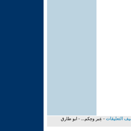
يف التعليقات
- عِبر وحِكم... - ابو طارق