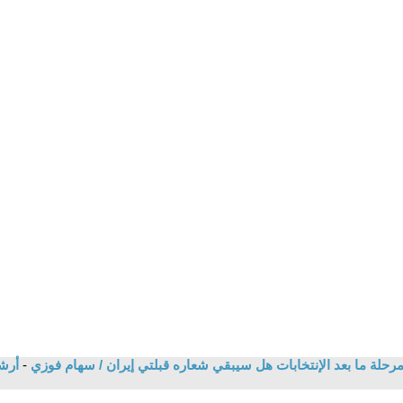
رحلة ما بعد الإنتخابات هل سيبقي شعاره قبلتي إيران / سهام فوزي
-
أرش