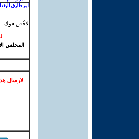
ابو طارق البغد
لافُض فوك ...
ل
المجلس الأ
لا
رسال
هذ