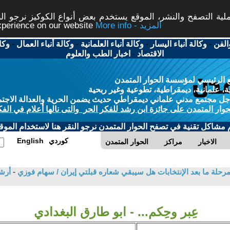
ة التصفح والنشر، الموقع يستخدم بعض أنواع الكوكيز نرجو النق
More info - المزيد
experience on our website
الفن
-
وكالة أنباء اليسار
-
وكالة أنباء العلمانية
-
وكالة أنباء العمال
-
وكا
الاقتصاد
-
اخبار الطب والعلوم
 الرئيسي لمؤسسة الحوار المتمدن
، علمانية، ديمقراطية، تطوعية وغير ربحية
ل مجتمع مدني علماني ديمقراطي حديث يضمن الحرية والعدالة الاجتم
حوار المتمدن على جائزة ابن رشد للفكر الحر والتى نالها أعلام في الفك
م مشاكل تقنية في تصفح الحوار المتمدن نرجو النقر هنا لاستخدام الموقع
كوردي
English
الاخبار
مراكز
الحوار المتمدن
رحلة ما بعد الإنتخابات هل سيبقي شعاره قبلتي إيران / سهام فوزي
-
أرش
عِبر وحِكم... - ابو طارق البغدادي