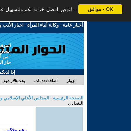
موافق - OK
لتوفير افضل خدمة لكم ولتسهيل عملي
أخبار عامة
-
وكالة أنباء المرأة
-
اخبار الأدب و
الموقع
يسارية
"من أج
حاز ال
إذا لديك
الزوار
اضافة/خدمات
بحث/الارشيف
الصفحة الرئيسية
-
المجلس الأعلي الإسلامي وم
البغدادي
- عِبر وحِكم...