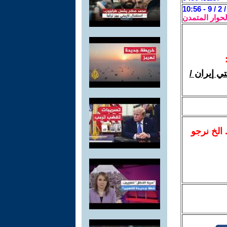
لحوار المتمدن
ي إيران /
.. الخ نرجو