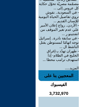
مصمّمة مصريّة تحوّل حكاية
كل عروس إلى ...
-
في السعودية.. نقوش
تروي تفاصيل الحياة اليومية
للإنسان القديم ...
-
الأردن.. رواج إعلان الأمير
علي عدم تغير الموقف من
انفنتينو ر ...
-
في سابقة نادرة.. إسرائيل
توجه اتهامًا لمستوطن بقتل
الناشط ال ...
-
طهران تهدّد بـ-إغراق
الخليج في الظلام- إذا
استهدف ترامب محطا ...
المزيد.....
المعجبين بنا على
الفيسبوك
3,732,970