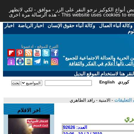
 أنواع الكوكيز نرجو النقر على الزر - موافق - لكي لاتظهر
This website uses cookies to ensure you ge
وكالة أنباء العمال
-
وكالة أنباء حقوق الإنسان
-
اخبار الرياضة
-
اخبار
لوم
التبرع للموقع - ادعمونا
حرية والعدالة الاجتماعية للجميع
"
تى نالها أعلام في الفكر والثقافة
قر هنا لاستخدام الموقع البديل
كوردي
English
التعليقات
- الامنية - رافد الطاهري
اخر الافلام
هري
العدد: 92626
2010 / 2 / 10 - 10:06