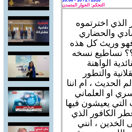
التحكم: الحوار المتمدن
ر الذي اخترتموه
صادي والحضاري
 فهو وريث كل هذه
؟؟ نساطيع نسخه
ئدية الواهنة
لانية والتطور
 الحديث ، ام اننا
اسري او العلماني
 التي يعيشون فيها
عطر الكافور الذي
 الخدين ، انني