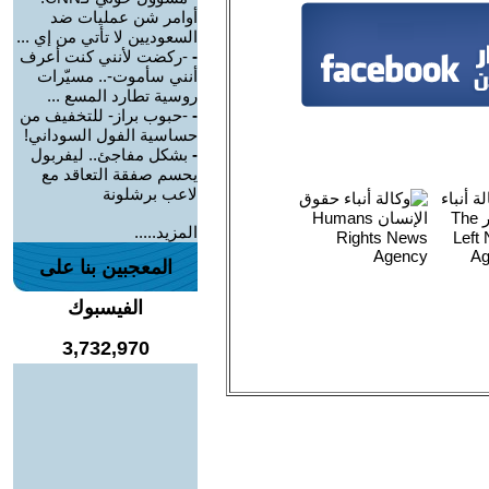
أوامر شن عمليات ضد
السعوديين لا تأتي من إي ...
-
-ركضت لأنني كنت أعرف
أنني سأموت-.. مسيّرات
روسية تطارد المسع ...
-
-حبوب براز- للتخفيف من
حساسية الفول السوداني!
-
بشكل مفاجئ.. ليفربول
يحسم صفقة التعاقد مع
لاعب برشلونة
المزيد.....
المعجبين بنا على
الفيسبوك
3,732,970