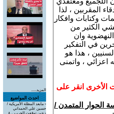
 اللجميع ومعتقدي
ء المقربين ، لذا
لمات وكتابات وافكار
الشي الكثير من
النهضوية وان
اخرين في التفكير
لسنيين ، هذا هو
 اعزائي ، واتمنى
ت الأخرى انقر على
المزيد.....
احدث المواضيع
 الحوار المتمدن /
-
مابعد المظلة الأمريكية /
حسين علي الحمداني
-
حين توقفت الحرب .. ٨