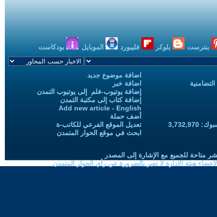
بنترست
بلوكر
فليبورد
الموبايل
بودكاست
اضافة موضوع جديد
التضامنية
اضافة خبر
إضافة يوتيوب-فلم إلى يوتيوب التمدن
إضافة كتاب إلى مكتبة التمدن
Add new article - English
أضف حملة
3,732,97
تعديل الموقع الفرعي للكاتب-ة
ابحث في موقع الحوار المتمدن
شر متاحة للجميع مع الإشارة إلى المصدر
ضاء هيئة الادارة لا تعبر بالضرورة عن رأي الحوار المتمدن