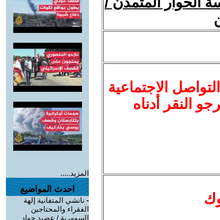
 الحوار المتمدن /
ن
لتواصل الاجتماعية
نرجو النقر أدناه
المزيد.....
احدث المواضيع
وك
-
نانشي المتفانية إلهة
الفقراء والمحتاجين
السومرية / عضيد جواد