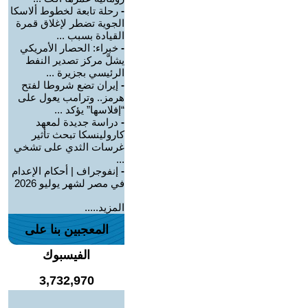
-
رحلة تابعة لخطوط ألاسكا
الجوية تضطر لإغلاق قمرة
القيادة بسبب ...
-
خبراء: الحصار الأمريكي
يشلَّ مركز تصدير النفط
الرئيسي بجزيرة ...
-
إيران تضع شروطا لفتح
هرمز.. وترامب يعول على
“إفلاسها” يؤكد ...
-
دراسة جديدة لمعهد
كارولينسكا تبحث تأثير
غرسات الثدي على تشخي
...
-
إنفوجراف | أحكام الإعدام
في مصر لشهر يوليو 2026
المزيد.....
المعجبين بنا على
الفيسبوك
3,732,970