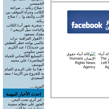
الخميسي
-
صلاح زنكنه ... صراحة
الكاتب وجرأة الموقف بين
الأدب والنقد وا ... / صلاح
زنكنه
-
سخرية شهر آب/ الكاتب
والباحث نبيل الربيعي /
مقداد مسعود
-
الأهوار العراقية- تراث
عالمي يواجه خطر العطش
من جديد(1) / عبد الكريم
حسن سلومي
-
التسليع اللاانساني للحياة
المعاصرة / علي محمد
اليوسف
-
هذا ما على الزيدي القيام
به للخروج من الازمة / سعد
السعيدي
المزيد.....
احدث الأخبار المهمة
-
كنز أثري تحت البحر..
العثور على حطام سفينة
رومانية عمرها أكث ...