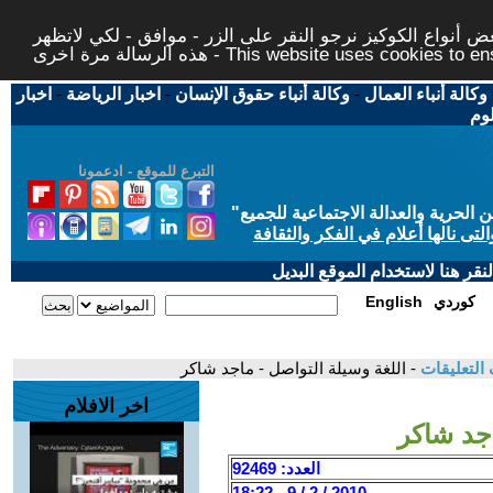
 أنواع الكوكيز نرجو النقر على الزر - موافق - لكي لاتظهر
This website uses cookies to ensure you ge
وكالة أنباء العمال
-
وكالة أنباء حقوق الإنسان
-
اخبار الرياضة
-
اخبار
لوم
التبرع للموقع - ادعمونا
حرية والعدالة الاجتماعية للجميع
"
تى نالها أعلام في الفكر والثقافة
قر هنا لاستخدام الموقع البديل
كوردي
English
التعليقات
- اللغة وسيلة التواصل - ماجد شاكر
اخر الافلام
اجد شاكر
العدد: 92469
2010 / 2 / 9 - 18:22