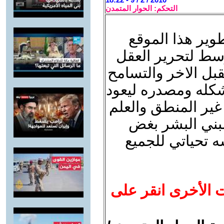
التحكم: الحوار المتمدن
وير هذا الموقع
وسط لتحرير العقل
بل الاخر والتسامح
شكله ومصدره ليعود
غير المنطق والعلم
لبني البشر بغض
ه تحياتي للجميع
ت الأخرى انقر على