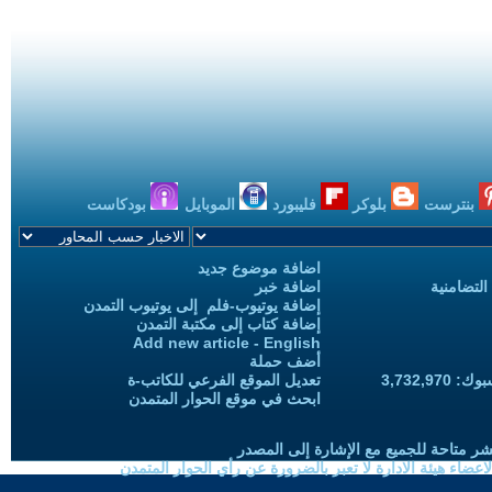
بنترست
بلوكر
فليبورد
الموبايل
بودكاست
اضافة موضوع جديد
التضامنية
اضافة خبر
إضافة يوتيوب-فلم إلى يوتيوب التمدن
إضافة كتاب إلى مكتبة التمدن
Add new article - English
أضف حملة
3,732,97
تعديل الموقع الفرعي للكاتب-ة
ابحث في موقع الحوار المتمدن
شر متاحة للجميع مع الإشارة إلى المصدر
ضاء هيئة الادارة لا تعبر بالضرورة عن رأي الحوار المتمدن