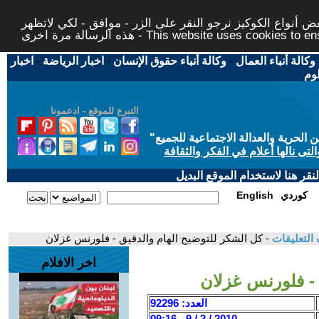
 أنواع الكوكيز نرجو النقر على الزر - موافق - لكي لاتظهر
This website uses cookies to ensure you ge
وكالة أنباء العمال
-
وكالة أنباء حقوق الإنسان
-
اخبار الرياضة
-
اخبار
لوم
التبرع للموقع - ادعمونا
حرية والعدالة الاجتماعية للجميع
"
تى نالها أعلام في الفكر والثقافة
قر هنا لاستخدام الموقع البديل
كوردي
English
التعليقات
- كل الشكر للتوضيح الهام والدقيق - فلورنس غزلان
اخر الافلام
 - فلورنس غزلان
العدد: 92296
2010 / 2 / 9 - 09:16