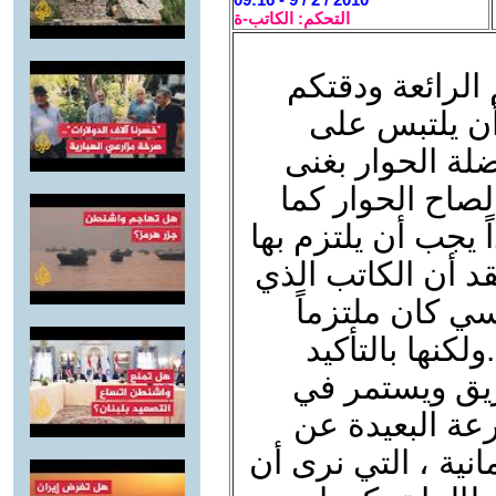
التحكم: الكاتب-ة
الرائعة ودقتكم
أن يلتبس على
لة الحوار بغنى
لصاح الحوار كما
ً يجب أن يلتزم بها
د أن الكاتب الذي
ي كان ملتزماً
لكنها بالتأكيد
ق ويستمر في
ارعة البعيدة عن
انية ، التي نرى أن