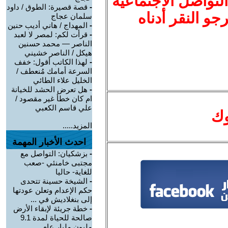
لتواصل الاجتماعية
-
قصة قصيرة: الطوق / داود
نرجو النقر أدناه
سلمان عجاج
-
المهداج / هاني أديب حنين
-
قرأت لكم: لمصر لا لعبد
الناصر — محمد حسنين
هيكل / الناصر خشيني
-
لهذا الكاتب أقول: خفف
السرعة أمامك مُنعطف /
الخليل علاء الطائي
-
هل تعرض الحشد للخيانة
ام كان خطأ غير مقصود /
علي قاسم الكعبي
وك
المزيد.....
احدث الأخبار المهمة
-
بزشكيان: التواصل مع
مجتبى خامنئي -صعب
للغاية- حاليا
-
الشيخة حسينة تتحدى
حكم الإعدام وتعلن عودتها
إلى بنغلاديش في ...
-
خطة جريئة لإبقاء الأرض
صالحة للحياة لمدة 9.1
مليون مليار عام ...