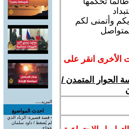
 طالما تحكمها
بداد
كم وأتمنى لكم
لمتواصل
ت الأخرى انقر على
 الحوار المتمدن /
ن
المزيد.....
احدث المواضيع
-
قصة قصيرة: الزناد الذي
لم يُضغط / داود سلمان
عجاج