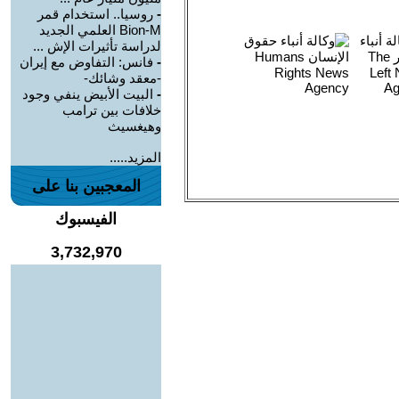
-
روسيا.. استخدام قمر
Bion-M العلمي الجديد
لدراسة تأثيرات الإش ...
-
فانس: التفاوض مع إيران
-معقد وشائك-
-
البيت الأبيض ينفي وجود
خلافات بين ترامب
وهيغسيث
المزيد.....
المعجبين بنا على
الفيسبوك
3,732,970