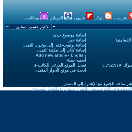
بنترست
بلوكر
فليبورد
الموبايل
بودكاست
اضافة موضوع جديد
التضامنية
اضافة خبر
إضافة يوتيوب-فلم إلى يوتيوب التمدن
إضافة كتاب إلى مكتبة التمدن
Add new article - English
أضف حملة
3,732,97
تعديل الموقع الفرعي للكاتب-ة
ابحث في موقع الحوار المتمدن
شر متاحة للجميع مع الإشارة إلى المصدر
ضاء هيئة الادارة لا تعبر بالضرورة عن رأي الحوار المتمدن