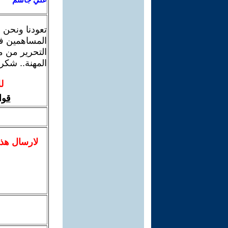
تعودنا ونحن 
المساهمين في
التحرير من م
المهنة.. شكرا
ل
قوا
لا
رسال
هذ