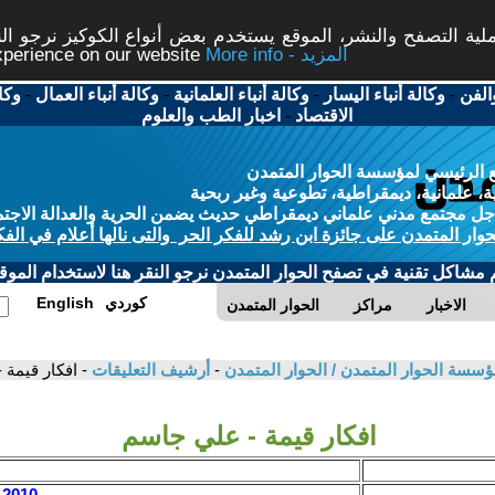
ة التصفح والنشر، الموقع يستخدم بعض أنواع الكوكيز نرجو النق
More info - المزيد
experience on our website
الفن
-
وكالة أنباء اليسار
-
وكالة أنباء العلمانية
-
وكالة أنباء العمال
-
وكا
الاقتصاد
-
اخبار الطب والعلوم
 الرئيسي لمؤسسة الحوار المتمدن
، علمانية، ديمقراطية، تطوعية وغير ربحية
ل مجتمع مدني علماني ديمقراطي حديث يضمن الحرية والعدالة الاجتم
حوار المتمدن على جائزة ابن رشد للفكر الحر والتى نالها أعلام في الفك
م مشاكل تقنية في تصفح الحوار المتمدن نرجو النقر هنا لاستخدام الموقع
كوردي
English
الاخبار
مراكز
الحوار المتمدن
ؤسسة الحوار المتمدن / الحوار المتمدن
-
أرشيف التعليقات
- افكار قيمة
افكار قيمة - علي جاسم
2010 / 2 / 8 - 07:43