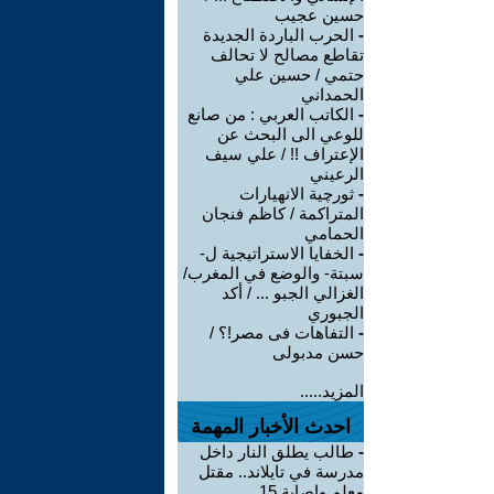
حسين عجيب
-
الحرب الباردة الجديدة
تقاطع مصالح لا تحالف
حتمي / حسين علي
الحمداني
-
الكاتب العربي : من صانع
للوعي الى البحث عن
الإعتراف !! / علي سيف
الرعيني
-
ثورچية الانهيارات
المتراكمة / كاظم فنجان
الحمامي
-
الخفايا الاستراتيجية ل-
سبتة- والوضع في المغرب/
الغزالي الجبو ... / أكد
الجبوري
-
التفاهات فى مصر!؟ /
حسن مدبولى
المزيد.....
احدث الأخبار المهمة
-
طالب يطلق النار داخل
مدرسة في تايلاند.. مقتل
معلم وإصابة 15 ...