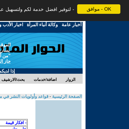
موافق - OK
لتوفير افضل خدمة لكم ولتسهيل عملي
أخبار عامة
-
وكالة أنباء المرأة
-
اخبار الأدب و
الموقع
يسارية
"من أج
حاز ال
إذا لديك
الزوار
اضافة/خدمات
بحث/الارشيف
الصفحة الرئيسية
-
قواعد وأولويات النشر في م
- افكار قيمة
علي جاسم