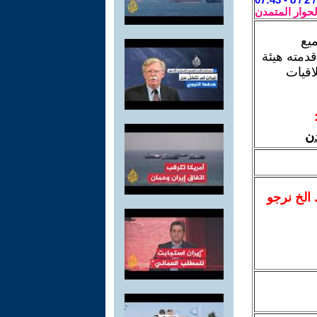
لحوار المتمدن
ميع
قدمته هيئة
اقيات
دن
.. الخ نرجو