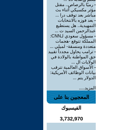
-
رميًا بالرصاص.. مقتل
مؤثر مكسيكي أثناء بث
مباشر بعد توقف درا ...
-
بعد فوزه بالانتخابات
التمهيدية.. هل يستطيع
عبدالرحمن السيد ت ...
-
مسؤول سعودي لـCNN:
المملكة تتوقع -هجمات
متعددة ومنسقة- لميلي ...
-
ترامب يحاول مجدداً تقييد
حق المواطنة بالولادة في
الولايات ال ...
-
الأسواق العالمية تترقب
بيانات الوظائف الأمريكية:
الدولار يتم ...
المزيد.....
المعجبين بنا على
الفيسبوك
3,732,970