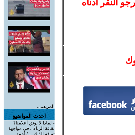
نرجو النقر أدناه
وك
المزيد.....
احدث المواضيع
-
لماذا لا نوثق أعلامنا؟
ثقافة الرثاء... في مواجهة
ثقافة الذاك ... / أحمد