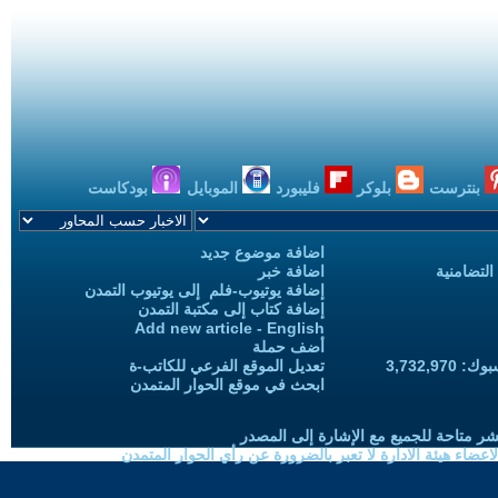
بنترست
بلوكر
فليبورد
الموبايل
بودكاست
اضافة موضوع جديد
التضامنية
اضافة خبر
إضافة يوتيوب-فلم إلى يوتيوب التمدن
إضافة كتاب إلى مكتبة التمدن
Add new article - English
أضف حملة
3,732,97
تعديل الموقع الفرعي للكاتب-ة
ابحث في موقع الحوار المتمدن
شر متاحة للجميع مع الإشارة إلى المصدر
ضاء هيئة الادارة لا تعبر بالضرورة عن رأي الحوار المتمدن