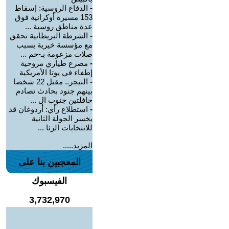
-
الدفاع الروسية: إسقاط
153 مسيرة أوكرانية فوق
عدة مناطق روسية ...
-
الشرطة البريطانية تحقق
مع مؤسسة خيرية بسبب
صلات مزعومة بـ-حم ...
-
مصرع طياري مروحية
إطفاء في يوتا الأمريكية
-
النيجر.. مقتل 22 شخصا
بينهم جنود بحادث تصادم
حافلتين جنوب ال ...
-
استطلاع رأي: أردوغان قد
يخسر الجولة الثانية
للانتخابات الرئا ...
المزيد.....
المعجبين بنا على
الفيسبوك
3,732,970