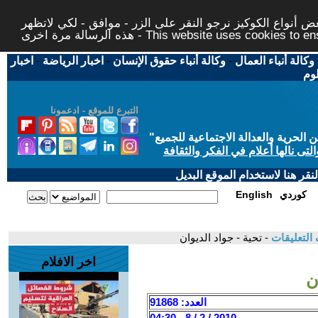
 أنواع الكوكيز نرجو النقر على الزر - موافق - لكي لاتظهر
This website uses cookies to ensure you ge
وكالة أنباء العمال
-
وكالة أنباء حقوق الإنسان
-
اخبار الرياضة
-
اخبار
لوم
التبرع للموقع - ادعمونا
حرية والعدالة الاجتماعية للجميع
"
تى نالها أعلام في الفكر والثقافة
قر هنا لاستخدام الموقع البديل
كوردي
English
التعليقات
- تحية - جواد الديوان
اخر الافلام
ن
العدد: 91868
2010 / 2 / 8 - 04:30