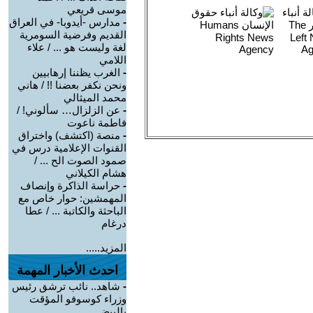
موسى قريعي
-
مدارس -أيدوبا- في العراق
القديم وفرضية السومرية
لغة وليست هو ... / علاء
اللامي
-
الغرب يظننا إرهابيين
ونحن نكفر بعضنا !! / هاني
محمد الميثالي
-
عن الزلزال… سألوني! /
فاطمة ناعوت
-
منصة (اكتشف) واختراق
القنوات الإعلامية درس في
صمود الصوت الح ... /
هشام الكيلاني
-
حراسة الذاكرة وإنصاف
المهمشين: حوار خاص مع
الباحثة والكاتبة ... / عطا
درغام
المزيد.....
احدث الأخبار المهمة
-
شاهد.. نائب ترشق رئيس
وزراء كوسوفو المؤقت
بالبيض