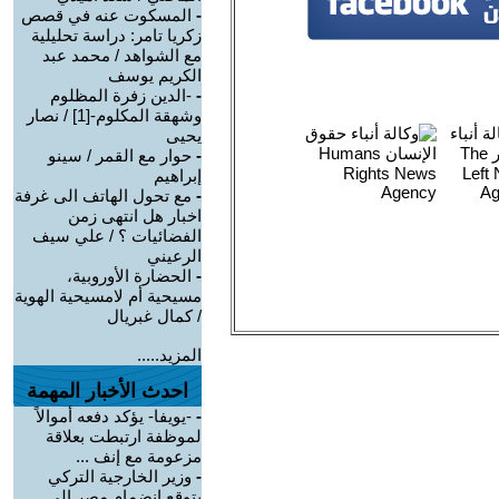
-
المسكوت عنه في قصص
زكريا تامر: دراسة تحليلية
مع الشواهد / محمد عبد
الكريم يوسف
-
-الدين زفرة المظلوم
وشهقة المكلوم-[1] / نصار
يحيى
-
حوار مع القمر / سينو
إبراهيم
-
مع تحول الهاتف الى غرفة
اخبار هل انتهى زمن
الفضائيات ؟ / علي سيف
الرعيني
-
الحضارة الأوروبية،
مسيحية أم لامسيحية الهوية
/ كمال غبريال
المزيد.....
احدث الأخبار المهمة
-
-يويفا- يؤكد دفعه أموالاً
لموظفة ارتبطت بعلاقة
مزعومة مع إنف ...
-
وزير الخارجية التركي
يتوقع انضمام مصر إلى