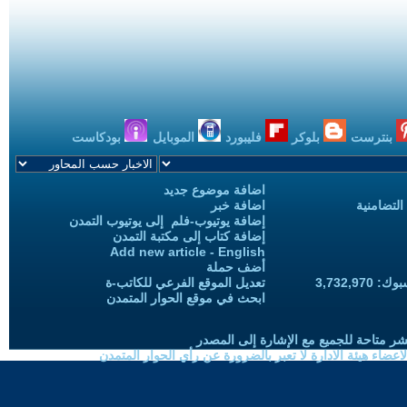
بنترست
بلوكر
فليبورد
الموبايل
بودكاست
اضافة موضوع جديد
التضامنية
اضافة خبر
إضافة يوتيوب-فلم إلى يوتيوب التمدن
إضافة كتاب إلى مكتبة التمدن
Add new article - English
أضف حملة
3,732,97
تعديل الموقع الفرعي للكاتب-ة
ابحث في موقع الحوار المتمدن
شر متاحة للجميع مع الإشارة إلى المصدر
ضاء هيئة الادارة لا تعبر بالضرورة عن رأي الحوار المتمدن