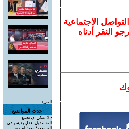
لتواصل الاجتماعية
نرجو النقر أدناه
وك
المزيد.....
احدث المواضيع
-
لا يمكن أن نصنع
المستقبل بعقلٍ يعيش في
الماضي / سعد اميدي