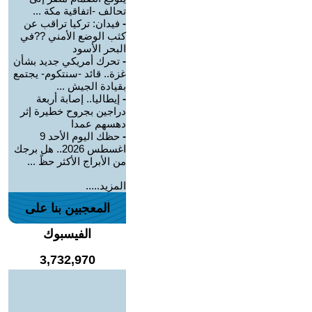
تحالف -اتفاقية مكة ...
-
فيدان: تركيا تراقب عن
كثب الوضع الأمني ??في
البحر الأسود
-
تحرك أمريكي جديد بشأن
غزة.. قائد -سنتكوم- يجتمع
بقيادة الجيش ...
-
إيطاليا.. إصابة أربعة
دراجين بجروح خطيرة إثر
دهسهم عمدا
-
حظك اليوم الأحد 9
اغسطس 2026.. هل برجك
من الأبراج الأكثر حظً ...
المزيد.....
المعجبين بنا على
الفيسبوك
3,732,970