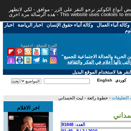
 أنواع الكوكيز نرجو النقر على الزر - موافق - لكي لاتظهر
This website uses cookies to ensure you ge
وكالة أنباء العمال
-
وكالة أنباء حقوق الإنسان
-
اخبار الرياضة
-
اخبار
لوم
التبرع للموقع - ادعمونا
حرية والعدالة الاجتماعية للجميع
"
تى نالها أعلام في الفكر والثقافة
قر هنا لاستخدام الموقع البديل
كوردي
English
التعليقات
- خطوة رائعة - ليث الحمداني
اخر الافلام
مداني
العدد: 91848
2010 / 2 / 8 - 01:49