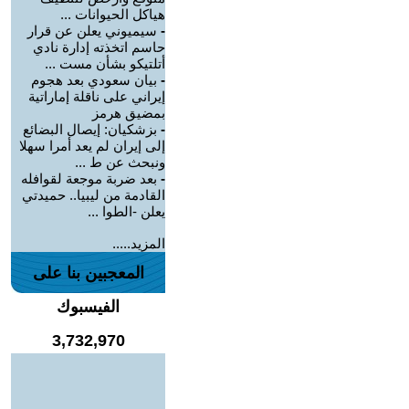
هياكل الحيوانات ...
-
سيميوني يعلن عن قرار
حاسم اتخذته إدارة نادي
أتلتيكو بشأن مست ...
-
بيان سعودي بعد هجوم
إيراني على ناقلة إماراتية
بمضيق هرمز
-
بزشكيان: إيصال البضائع
إلى إيران لم يعد أمرا سهلا
ونبحث عن ط ...
-
بعد ضربة موجعة لقوافله
القادمة من ليبيا.. حميدتي
يعلن -الطوا ...
المزيد.....
المعجبين بنا على
الفيسبوك
3,732,970