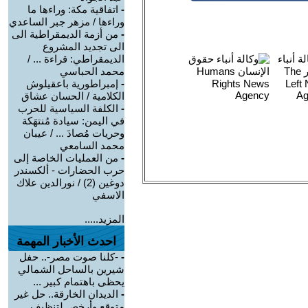
-
اتفاقية مكة: وراءها ما
وراءها / مزهر جبر الساعدي
-
من أزمة الديمقراطية الى
الى تجديد المشروع
الديمقراطي: قراءة ... /
محمد الحباسي
-
إمبراطورية باعقيلوش
الكلامية / الحسان عشاق
-
الكلفة السياسية للحرب
في اليمن: سيادة مُنتهَكة
وحريات مُصادَ ... / عيبان
محمد السامعي
-
من العمليات الخاصة إلى
حرب الحضارات - ألكسندر
دوغين (2) / نورالدين علاك
الاسفي
المزيد.....
احدث الأخبار المهمة
-
-كلنا صوت مصر-.. حفل
شيرين بالساحل الشمالي
يحظى باهتمام كبير ...
-
الديدان الخارقة.. حل غير
متوقع وأرخص لتنظيف