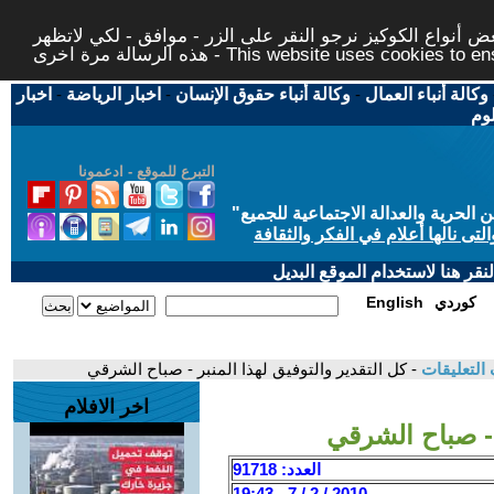
 أنواع الكوكيز نرجو النقر على الزر - موافق - لكي لاتظهر
This website uses cookies to ensure you ge
وكالة أنباء العمال
-
وكالة أنباء حقوق الإنسان
-
اخبار الرياضة
-
اخبار
لوم
التبرع للموقع - ادعمونا
حرية والعدالة الاجتماعية للجميع
"
تى نالها أعلام في الفكر والثقافة
قر هنا لاستخدام الموقع البديل
كوردي
English
التعليقات
- كل التقدير والتوفيق لهذا المنبر - صباح الشرقي
اخر الافلام
 - صباح الشرقي
العدد: 91718
2010 / 2 / 7 - 19:43