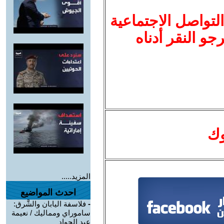
لتواصل الاجتماعية
نرجو النقر أدناه
وك
المزيد.....
احدث المواضيع
-
فلاسفة اليابان والشَّرق:
ساموراي ومماليك / نعيمة
عبد الجواد