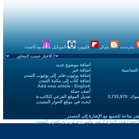
بنترست
بلوكر
فليبورد
الموبايل
بودكاست
اضافة موضوع جديد
التضامنية
اضافة خبر
إضافة يوتيوب-فلم إلى يوتيوب التمدن
إضافة كتاب إلى مكتبة التمدن
Add new article - English
أضف حملة
3,732,97
تعديل الموقع الفرعي للكاتب-ة
ابحث في موقع الحوار المتمدن
شر متاحة للجميع مع الإشارة إلى المصدر
ضاء هيئة الادارة لا تعبر بالضرورة عن رأي الحوار المتمدن