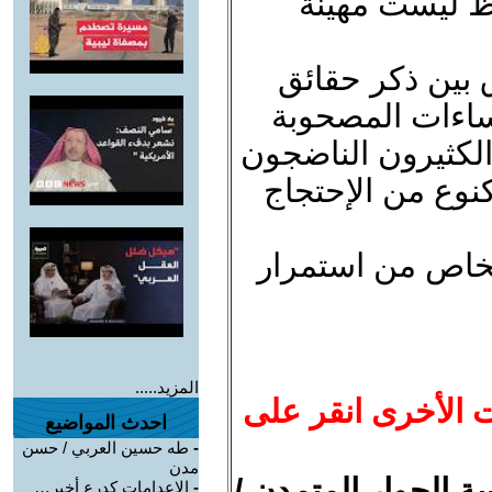
اظ ليست مهينة
ق بين ذكر حقائق
ساءات المصحوبة
 الكثيرون الناضجون
نوع من الإحتجاج
شخاص من استمرار
المزيد.....
ت الأخرى انقر على
احدث المواضيع
-
طه حسين العربي / حسن
مدن
 الحوار المتمدن /
-
الإعدامات كدرع أخير…