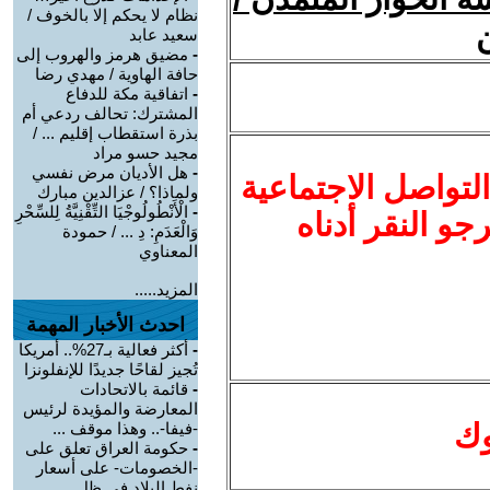
نظام لا يحكم إلا بالخوف /
ن
سعيد عابد
-
مضيق هرمز والهروب إلى
حافة الهاوية / مهدي رضا
-
اتفاقية مكة للدفاع
المشترك: تحالف ردعي أم
بذرة استقطاب إقليم ... /
مجيد حسو مراد
-
هل الأديان مرض نفسي
لتواصل الاجتماعية
ولماذا؟ / عزالدين مبارك
-
الْأَنْطُولُوجْيَا التِّقْنِيَّةُ لِلسِّحْرِ
نرجو النقر أدناه
وَالْعَدَمِ: دِ ... / حمودة
المعناوي
المزيد.....
احدث الأخبار المهمة
-
أكثر فعالية بـ27%.. أمريكا
تُجيز لقاحًا جديدًا للإنفلونزا
-
قائمة بالاتحادات
المعارضة والمؤيدة لرئيس
وك
-فيفا-.. وهذا موقف ...
-
حكومة العراق تعلق على
-الخصومات- على أسعار
نفط البلاد في ظل ...