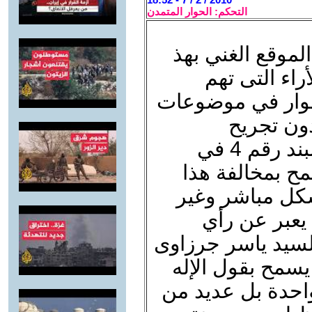
التحكم: الحوار المتمدن
موقع الغني بهذ
راء التى تهم
لحوار في موضوعات
دون تجريح
ولو سمحتم لى بملحوظة تخص البند رقم 4 في
مح بمخالفة هذا
كل مباشر وغير
 يعبر عن رأي
سيد ياسر جرزاوى
سمح بقول الإله
احدة بل عديد من