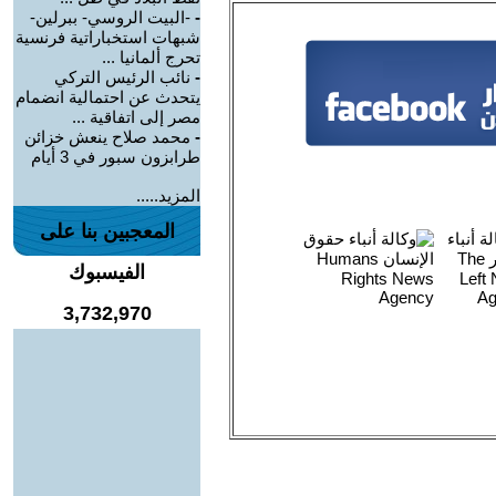
-
-البيت الروسي- ببرلين-
شبهات استخباراتية فرنسية
تحرج ألمانيا ...
-
نائب الرئيس التركي
يتحدث عن احتمالية انضمام
مصر إلى اتفاقية ...
-
محمد صلاح ينعش خزائن
طرابزون سبور في 3 أيام
المزيد.....
المعجبين بنا على
الفيسبوك
3,732,970