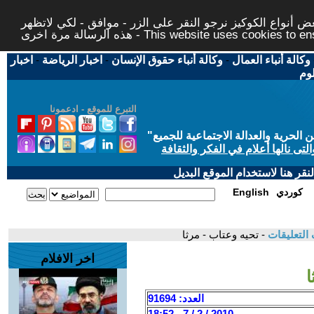
 أنواع الكوكيز نرجو النقر على الزر - موافق - لكي لاتظهر
This website uses cookies to ensure you ge
وكالة أنباء العمال
-
وكالة أنباء حقوق الإنسان
-
اخبار الرياضة
-
اخبار
لوم
التبرع للموقع - ادعمونا
حرية والعدالة الاجتماعية للجميع
"
تى نالها أعلام في الفكر والثقافة
قر هنا لاستخدام الموقع البديل
كوردي
English
التعليقات
- تحيه وعتاب - مرثا
اخر الافلام
ا
العدد: 91694
2010 / 2 / 7 - 18:52