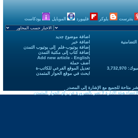
بنترست
بلوكر
فليبورد
الموبايل
بودكاست
اضافة موضوع جديد
التضامنية
اضافة خبر
إضافة يوتيوب-فلم إلى يوتيوب التمدن
إضافة كتاب إلى مكتبة التمدن
Add new article - English
أضف حملة
3,732,97
تعديل الموقع الفرعي للكاتب-ة
ابحث في موقع الحوار المتمدن
شر متاحة للجميع مع الإشارة إلى المصدر
ضاء هيئة الادارة لا تعبر بالضرورة عن رأي الحوار المتمدن