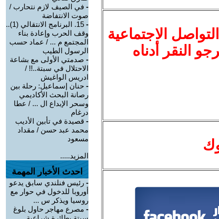
-
في الصيف لازم نتحارب /
صوت الانتفاضة
-
15. البرنامج الانتقالي (1)..
لتواصل الاجتماعية
وقف الحرب وإعادة بناء
المجتمع م ... / عماد حسب
نرجو النقر أدناه
الرسول الطيب
-
صدمتي الأولى مع بشاعة
الاحتلال في سبتة..!! /
ادريس الواغيش
-
حنان إسماعيل: رحلة بين
رصانة البحث الأكاديمي
وسحر الإبداع ال ... / عطا
درغام
-
قصيدة في تأبين الأديب
محمد عبد حسن / مقداد
مسعود
وك
المزيد.....
احدث الأخبار المهمة
-
رئيس فنلندي سابق يدعو
أوروبا للدخول في حوار مع
روسيا ويذكر س ...
-
مصرع مهاجر حاول بلوغ
سبتة بطائرة شراعية