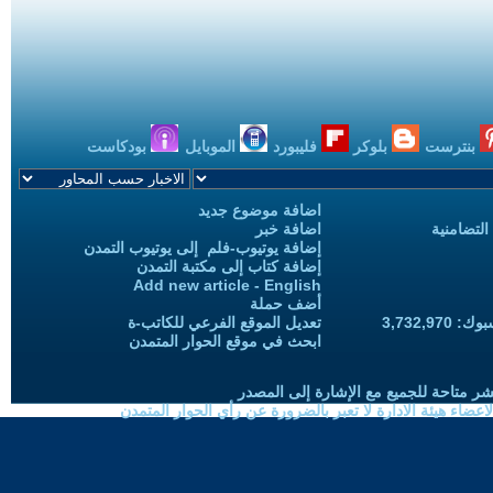
بنترست
بلوكر
فليبورد
الموبايل
بودكاست
اضافة موضوع جديد
التضامنية
اضافة خبر
إضافة يوتيوب-فلم إلى يوتيوب التمدن
إضافة كتاب إلى مكتبة التمدن
Add new article - English
أضف حملة
3,732,97
تعديل الموقع الفرعي للكاتب-ة
ابحث في موقع الحوار المتمدن
شر متاحة للجميع مع الإشارة إلى المصدر
ضاء هيئة الادارة لا تعبر بالضرورة عن رأي الحوار المتمدن