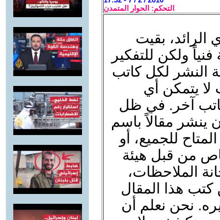
التحكم: الحوار المتمدن
ي الرائد، بقيت
فنياً ولكن للتفكير
ة النشر لكل كاتب
 لا يتمكن أي
تب آخر. في ظل
ينشر مقالاً باسم
متاح للجميع، أو
ص من قبل هيئة
نة الملاحظات،
 كتب هذا المقال
ه. نحن نعلم أن