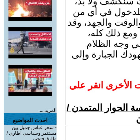
 سنكشف ولا بد،
 للدخول في أي من
والوقت والجهد، وقد
 ومع ذلك كله،
ي وجه الظلام
هودك الجبارة وإلى
ت الأخرى انقر على
 الحوار المتمدن /
المزيد.....
ن
احدث المواضيع
-
سحر عباس جميل بين
مستثمر وسياسي اطاري /
طارق فتحي