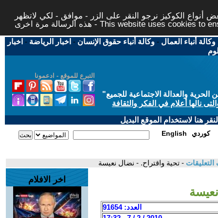
 أنواع الكوكيز نرجو النقر على الزر - موافق - لكي لاتظهر
This website uses cookies to ensure you ge
وكالة أنباء العمال
-
وكالة أنباء حقوق الإنسان
-
اخبار الرياضة
-
اخبار
لوم
التبرع للموقع - ادعمونا
حرية والعدالة الاجتماعية للجميع
"
تى نالها أعلام في الفكر والثقافة
قر هنا لاستخدام الموقع البديل
كوردي
English
التعليقات
- تحية واقتراح. - نضال نعيسة
اخر الافلام
نعيسة
العدد: 91654
2010 / 2 / 7 - 17:32