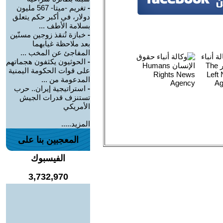
-
تغريم -ميتا- 567 مليون
دولار، في أكبر حكم يتعلق
بسلامة الأطف ...
-
خبازة تُنقذ زوجين مسنّين
بعد ملاحظة غيابهما
المفاجئ عن المخب ...
-
الحوثيون يكثفون هجماتهم
على قوات الحكومة اليمنية
المدعومة من ...
-
استراتيجية إيران.. حرب
تستنزف قدرات الجيش
الأمريكي
المزيد.....
المعجبين بنا على
الفيسبوك
3,732,970