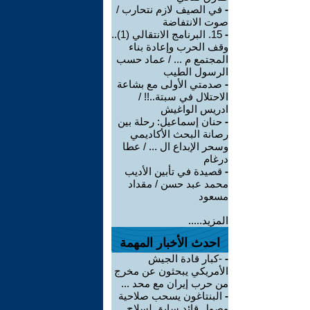
-
في الصيف لازم نتحارب /
صوت الانتفاضة
-
15. البرنامج الانتقالي (1)..
وقف الحرب وإعادة بناء
المجتمع م ... / عماد حسب
الرسول الطيب
-
صدمتي الأولى مع بشاعة
الاحتلال في سبتة..!! /
ادريس الواغيش
-
حنان إسماعيل: رحلة بين
رصانة البحث الأكاديمي
وسحر الإبداع ال ... / عطا
درغام
-
قصيدة في تأبين الأديب
محمد عبد حسن / مقداد
مسعود
المزيد.....
احدث الأخبار المهمة
-
-كبار قادة الجيش
الأمريكي يبحثون عن مخرج
من حرب إيران مع محد ...
-
البنتاغون يسحب صلاحية
وصول قائد سابق لسلاح