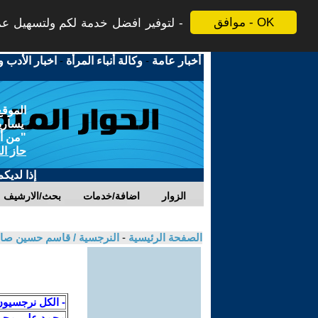
موافق - OK
لتوفير افضل خدمة لكم ولتسهيل عملي
أخبار عامة
-
وكالة أنباء المرأة
-
اخبار الأدب و
الموقع
يسارية
"من أج
حاز ال
إذا لديك
الزوار
اضافة/خدمات
بحث/الارشيف
الصفحة الرئيسية
-
النرجسية / قاسم حسين صا
- الكل نرجسيو
محمد علي محيي