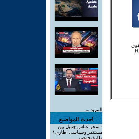
المزيد.....
احدث المواضيع
-
سحر عباس جميل بين
مستثمر وسياسي اطاري /
طارق فتحي