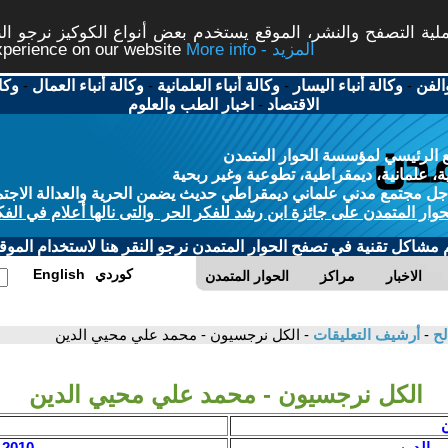
ة التصفح والنشر، الموقع يستخدم بعض أنواع الكوكيز نرجو النق
More info - المزيد
experience on our website
الفن
-
وكالة أنباء اليسار
-
وكالة أنباء العلمانية
-
وكالة أنباء العمال
-
وكا
الاقتصاد
-
اخبار الطب والعلوم
 الرئيسي لمؤسسة الحوار المتمدن
، علمانية، ديمقراطية، تطوعية وغير ربحية
ل مجتمع مدني علماني ديمقراطي حديث يضمن الحرية والعدالة الاجتم
حوار المتمدن على جائزة ابن رشد للفكر الحر والتى نالها أعلام في الفك
م مشاكل تقنية في تصفح الحوار المتمدن نرجو النقر هنا لاستخدام الموقع
كوردي
English
الاخبار
مراكز
الحوار المتمدن
لح
-
أرشيف التعليقات
- الكل نرجسيون - محمد علي محيي الدين
الكل نرجسيون - محمد علي محيي الدين
ن
 الدين
2010 / 2 / 6 - 11:57