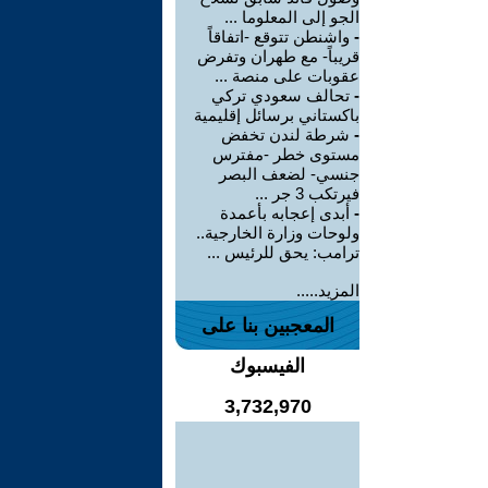
الجو إلى المعلوما ...
-
واشنطن تتوقع -اتفاقاً
قريباً- مع طهران وتفرض
عقوبات على منصة ...
-
تحالف سعودي تركي
باكستاني برسائل إقليمية
-
شرطة لندن تخفض
مستوى خطر -مفترس
جنسي- لضعف البصر
فيرتكب 3 جر ...
-
أبدى إعجابه بأعمدة
ولوحات وزارة الخارجية..
ترامب: يحق للرئيس ...
المزيد.....
المعجبين بنا على
الفيسبوك
3,732,970