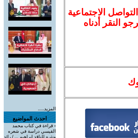
لتواصل الاجتماعية
نرجو النقر أدناه
وك
المزيد.....
احدث المواضيع
-
قراءة في كتاب محمد
القيسي دراسة في شعره
ونثره للناقد إبراهيم ... / رائد