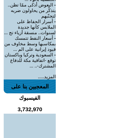
-
البعوض أذكى ممّا تظن..
يتذكّر من يحاولون ضربه
لتجنّبهم
-
أسرار الحفاظ على
الملابس كأنها جديدة
لسنوات.. منسقة أزياء تج ...
-
أسعار النفط تتمسك
بمكاسبها وسط مخاوف من
قيود إيرانية على الم ...
-
السعودية وتركيا وباكستان
توقع -اتفاقية مكة للدفاع
المشترك-.. ...
المزيد.....
المعجبين بنا على
الفيسبوك
3,732,970