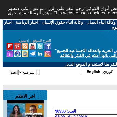
 أنواع الكوكيز نرجو النقر على الزر - موافق - لكي لاتظهر
This website uses cookies to ensure you ge
وكالة أنباء العمال
-
وكالة أنباء حقوق الإنسان
-
اخبار الرياضة
-
اخبار
لوم
التبرع للموقع - ادعمونا
حرية والعدالة الاجتماعية للجميع
"
تى نالها أعلام في الفكر والثقافة
قر هنا لاستخدام الموقع البديل
كوردي
English
اخر الافلام
العدد: 90938
2010 / 2 / 6 - 01:00