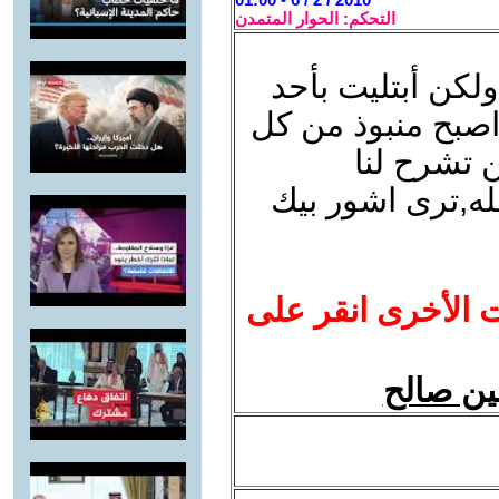
التحكم: الحوار المتمدن
لكن أبتليت بأحد
صبح منبوذ من كل
 تشرح لنا
له,ترى اشور بيك
ت الأخرى انقر على
ين صالح