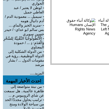
الحواري
-
لوطن لا يعتبر / عبد
العاطي جميل
-
سيميل ... معمودية الدم /
آدم دانيال هومه
-
-منريد الخبز والماي ...
بس سالم ابو عداي- / حيدر
حسين سويري
-
الْأَنْطُولُوجْيَا التِّقْنِيَّةُ لِلسِّحْرِ
وَالْعَدَمِ: دِ ... / حمودة
المعناوي
-
من الدولة الشكلية إلى
الدولة الوظيفية...رؤية في
مقومات الدول ... / بشار
مرشد
المزيد.....
احدث الأخبار المهمة
-
من نبتة متواضعة إلى
ظاهرة عالمية.. هل سمعت
عن شاي الروبيوس م ...
-
ترامب يحاول مجددًا الحد
من سياحة الولادة ومنح
الجنسية بالولا ...