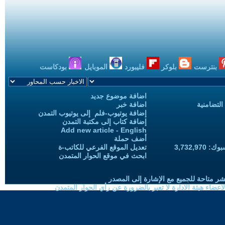
بنترست
بلوكر
فليبورد
الموبايل
بودكاست
اضافة موضوع جديد
التضامنية
اضافة خبر
إضافة يوتيوب-فلم إلى يوتيوب التمدن
إضافة كتاب إلى مكتبة التمدن
Add new article - English
أضف حملة
3,732,97
تعديل الموقع الفرعي للكاتب-ة
ابحث في موقع الحوار المتمدن
شر متاحة للجميع مع الإشارة إلى المصدر
ضاء هيئة الادارة لا تعبر بالضرورة عن رأي الحوار المتمدن