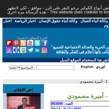
 أنواع الكوكيز نرجو النقر على الزر - موافق - لكي لاتظهر
This website uses cookies to ensure you ge
وكالة أنباء العمال
-
وكالة أنباء حقوق الإنسان
-
اخبار الرياضة
-
اخبار
لوم
التبرع للموقع - ادعمونا
حرية والعدالة الاجتماعية للجميع
"
تى نالها أعلام في الفكر والثقافة
قر هنا لاستخدام الموقع البديل
كوردي
English
ي
اخر الافلام
العدد: 893690
2026 / 7 / 8 - 23:14