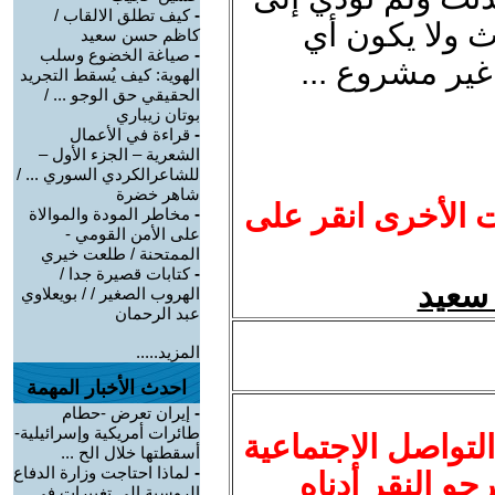
-
كيف تطلق الالقاب /
دث ولا يكون أي
كاظم حسن سعيد
-
صياغة الخضوع وسلب
ير مشروع ...
الهوية: كيف يُسقط التجريد
الحقيقي حق الوجو ... /
بوتان زيباري
-
قراءة في الأعمال
الشعرية – الجزء الأول –
للشاعرالكردي السوري ... /
شاهر خضرة
ت الأخرى انقر على
-
مخاطر المودة والموالاة
على الأمن القومي -
الممتحنة / طلعت خيري
-
كتابات قصيرة جدا /
الهروب الصغير / / بويعلاوي
عبد الرحمان
المزيد.....
احدث الأخبار المهمة
-
إيران تعرض -حطام
طائرات أمريكية وإسرائيلية-
لتواصل الاجتماعية
أسقطتها خلال الح ...
-
لماذا احتاجت وزارة الدفاع
نرجو النقر أدناه
الروسية إلى تغييرات في