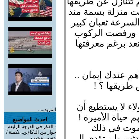
 تتنازل عن طريقها
ت منزلة بسمة منذ
لسرعة ثعبان كبير
ة ورفضت الركوب
تعد برغم معرفتها
هم عندك إيمان ..
 طريقها ؟ !
اء لا يستطيع أن
المزيد.....
 حياة الأميرة !
احدث المواضيع
تموت في ذلك
-
الفكر في الدرجة الرابعة _
حوار بين الذكاءين...تكملة /
دثت ولم تؤدي إلى
حسين عجيب