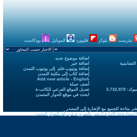
بنترست
بلوكر
فليبورد
الموبايل
بودكاست
اضافة موضوع جديد
التضامنية
اضافة خبر
إضافة يوتيوب-فلم إلى يوتيوب التمدن
إضافة كتاب إلى مكتبة التمدن
Add new article - English
أضف حملة
3,732,97
تعديل الموقع الفرعي للكاتب-ة
ابحث في موقع الحوار المتمدن
شر متاحة للجميع مع الإشارة إلى المصدر
ضاء هيئة الادارة لا تعبر بالضرورة عن رأي الحوار المتمدن