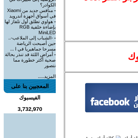
الكوادر؟
-
منافس جديد من Xiaomi
في أسواق أجهزة أندرويد
-
هواوي تطلق أول تلفاز لها
بإضاءة خلفية RGB
MiniLED
-
-الشباب إلى الملاعب-..
حين أصبحت الرياضة
مسرحا جماهيريا في ا ...
وك
-
أمراض اللثة قد تنذر بحالة
صحية أكثر خطورة مما
نتصور
المزيد.....
المعجبين بنا على
الفيسبوك
3,732,970