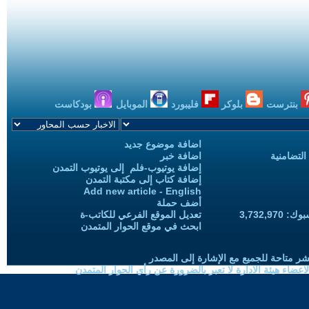
بنترست
بلوكر
فليبورد
الموبايل
بودكاست
اضافة موضوع جديد
التضامنية
اضافة خبر
إضافة يوتيوب-فلم إلى يوتيوب التمدن
إضافة كتاب إلى مكتبة التمدن
Add new article - English
أضف حملة
3,732,97
تعديل الموقع الفرعي للكاتب-ة
ابحث في موقع الحوار المتمدن
شر متاحة للجميع مع الإشارة إلى المصدر
ضاء هيئة الادارة لا تعبر بالضرورة عن رأي الحوار المتمدن