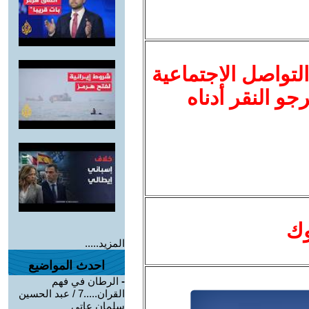
لتواصل الاجتماعية
نرجو النقر أدناه
وك
المزيد.....
احدث المواضيع
-
الرطان في فهم
القران.....7 / عبد الحسين
سلمان عاتي