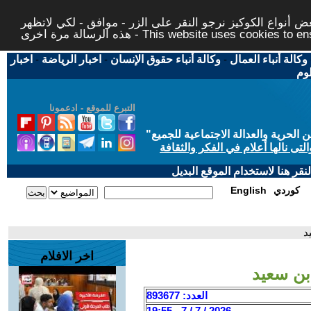
 أنواع الكوكيز نرجو النقر على الزر - موافق - لكي لاتظهر
This website uses cookies to ensure you ge
وكالة أنباء العمال
-
وكالة أنباء حقوق الإنسان
-
اخبار الرياضة
-
اخبار
لوم
التبرع للموقع - ادعمونا
حرية والعدالة الاجتماعية للجميع
"
تى نالها أعلام في الفكر والثقافة
قر هنا لاستخدام الموقع البديل
كوردي
English
اخر الافلام
العدد: 893677
2026 / 7 / 7 - 19:55