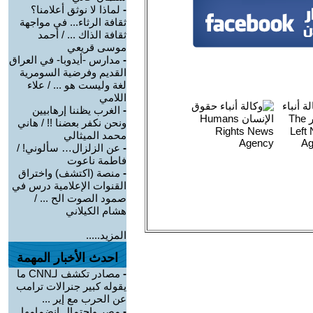
-
لماذا لا نوثق أعلامنا؟
ثقافة الرثاء... في مواجهة
ثقافة الذاك ... / أحمد
موسى قريعي
-
مدارس -أيدوبا- في العراق
القديم وفرضية السومرية
لغة وليست هو ... / علاء
اللامي
-
الغرب يظننا إرهابيين
ونحن نكفر بعضنا !! / هاني
محمد الميثالي
-
عن الزلزال… سألوني! /
فاطمة ناعوت
-
منصة (اكتشف) واختراق
القنوات الإعلامية درس في
صمود الصوت الح ... /
هشام الكيلاني
المزيد.....
احدث الأخبار المهمة
-
مصادر تكشف لـCNN ما
يقوله كبير جنرالات ترامب
عن الحرب مع إير ...
-
مصر واحتمال انضمامها