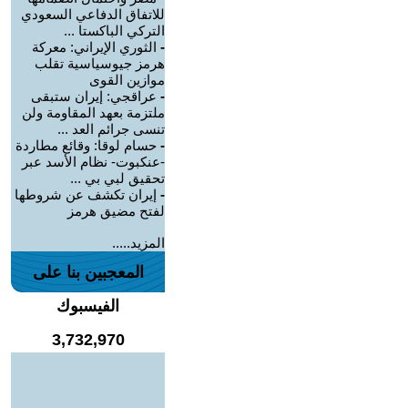
للاتفاق الدفاعي السعودي
التركي الباكستا ...
-
الثوري الإيراني: معركة
هرمز جيوسياسية تقلب
موازين القوى
-
عراقجي: إيران ستبقى
ملتزمة بعهد المقاومة ولن
تنسى جرائم العد ...
-
حسام لوقا: وقائع مطاردة
-عنكبوت- نظام الأسد عبر
تحقيق لبي بي ...
-
إيران تكشف عن شروطها
لفتح مضيق هرمز
المزيد.....
المعجبين بنا على
الفيسبوك
3,732,970