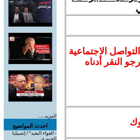
لتواصل الاجتماعية
نرجو النقر أدناه
المزيد.....
وك
احدث المواضيع
-
العواء البعيد* / إشبيليا
الجبوري