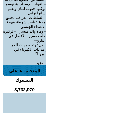
-
القوات الإسرائيلية توسع
توغلها جنوب لبنان وتقيم
ساتراً ترابي ...
-
السلطات العراقية تحقق
مع 4 عناصر شرطة بتهمة
الاعتداء الجنسي ...
-
وفاة والد ميسي.. -الركيزة
خلف مسيرة الأفضل في
التاريخ-
-
هل تهدد موجات الحر
إمدادات الكهرباء في
أوروبا؟
المزيد.....
المعجبين بنا على
الفيسبوك
3,732,970