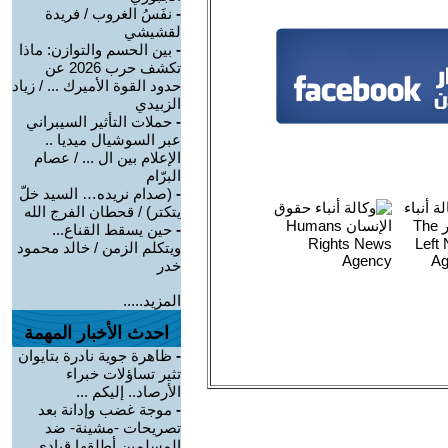
-
نفَسُ الغروب / فريدة
لقشيشي
-
بين الحسم والتوازن: ماذا
تكشف حرب 2026 عن
حدود القوة الأميرك ... / زياد
الزبيدي
-
حملات التأثير السيبراني
عبر السوشيال ميديا ..
الإعلام بين ال ... / عصام
البرّام
-
(صدام نريده… السيد خلّ
يتكتر) / قحطان الفرج الله
-
حين يسقط القناع...
ويتكلم الزمن / خالد محمود
خدر
المزيد.....
احدث الأخبار المهمة
-
ظاهرة جوية نادرة بتايوان
تثير تساؤلات خبراء
الأرصاد.. إليكم ...
-
موجة غضب وإدانة بعد
تصريحات -مشينة- ضد
المسلمين أطلقها قيادي ...