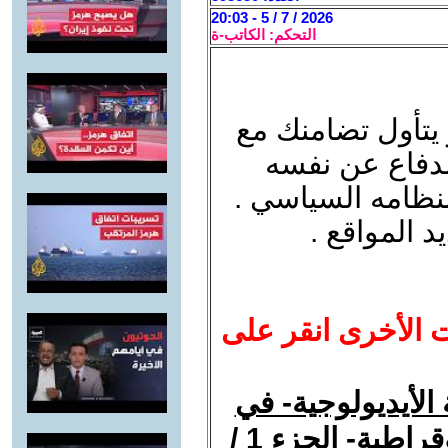
2026 / 7 / 5 - 20:03
التحكم: الكاتب-ة
يتأول تضامنك مع
لدفاع عن نفسه
نظامه السياسي .
يد المواقع .
ت الأخرى انقر على
ة الأيديولوجية- في
إيران من الميتافيزيقا إلى البيروقراطية- الجزء 1 /