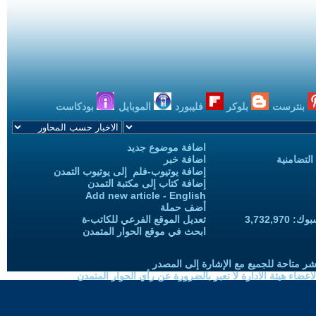
بنترست
بلوكر
فليبورد
الموبايل
بودكاست
اضافة موضوع جديد
التضامنية
اضافة خبر
إضافة يوتيوب-فلم إلى يوتيوب التمدن
إضافة كتاب إلى مكتبة التمدن
Add new article - English
أضف حملة
3,732,97
تعديل الموقع الفرعي للكاتب-ة
ابحث في موقع الحوار المتمدن
شر متاحة للجميع مع الإشارة إلى المصدر
ضاء هيئة الادارة لا تعبر بالضرورة عن رأي الحوار المتمدن