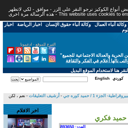
 أنواع الكوكيز نرجو النقر على الزر - موافق - لكي لاتظهر
This website uses cookies to ensure you ge
وكالة أنباء العمال
-
وكالة أنباء حقوق الإنسان
-
اخبار الرياضة
-
اخبار
لوم
التبرع للموقع - ادعمونا
حرية والعدالة الاجتماعية للجميع
"
تى نالها أعلام في الفكر والثقافة
قر هنا لاستخدام الموقع البديل
كوردي
English
الجزء 1 / حميد كوره جي
-
أرشيف التعليقات
- نعم ، لكن
اخر الافلام
- حميد فكري
العدد: 893650