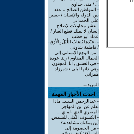
... / منى جداوي
-
المواطن الصالح .. عقد
بين الدولة والإنسان / حسين
علي الحمداني
-
عشر محاولات لإصلاح
إنسان لا يملك قطع الغيار /
عماد أبو حطب
-
-عِنْدَمَا يُصَابُ اللَّيْلُ بِالْأَرَقِ-
/ فاطمة شاوتي
-
من الوجع الإنساني إلى
الجمال المقاوم / ريتا عودة
-
في العشق , أنا المجنون
وهي ذاتها ليلى / شيرزاد
همزاني
المزيد.....
احدث الأخبار المهمة
-
عبدالرحمن السيد.. ماذا
نعلم عن ابن المهاجر
المصري الذي -لم ي ...
-
الكسوف الكلي للشمس..
أين يمكنك مشاهدته؟
-
من الخصومة إلى
الشراكة: كيف توسّع