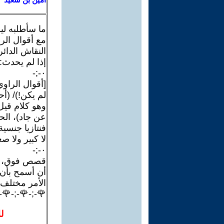
 وفاء، وركزي
عليقاتكِ وكل
ة في أي شيء،
الث ولا عاشر!
٠-;-
ار آخر؟ لا...
): مفتاح مهم،
ي (في الدفاع
عندي... مجرد
يننا أو معنا،
صغير)، لماذا؟]
٠-;-
أيضا لا يمكن
أحرّكهن. تحت،
لكنه يستحق!
-;-🌹-;-🌹-;-
: