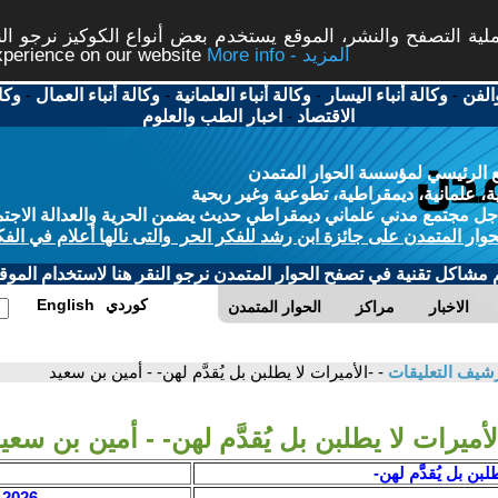
ة التصفح والنشر، الموقع يستخدم بعض أنواع الكوكيز نرجو النق
More info - المزيد
experience on our website
الفن
-
وكالة أنباء اليسار
-
وكالة أنباء العلمانية
-
وكالة أنباء العمال
-
وكا
الاقتصاد
-
اخبار الطب والعلوم
 الرئيسي لمؤسسة الحوار المتمدن
، علمانية، ديمقراطية، تطوعية وغير ربحية
ل مجتمع مدني علماني ديمقراطي حديث يضمن الحرية والعدالة الاجتم
حوار المتمدن على جائزة ابن رشد للفكر الحر والتى نالها أعلام في الفك
م مشاكل تقنية في تصفح الحوار المتمدن نرجو النقر هنا لاستخدام الموقع
كوردي
English
الاخبار
مراكز
الحوار المتمدن
شيف التعليقات
- -الأميرات لا يطلبن بل يُقدَّم لهن- - أمين بن سعيد
لأميرات لا يطلبن بل يُقدَّم لهن- - أمين بن سعي
لبن بل يُقدَّم لهن-
2026 / 7 / 2 - 19:52