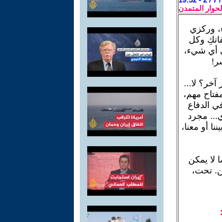
لحوار المتمدن
ء، وركزي
اتكِ وكل
ي أي شيء،
ر!
آخر؟ لا...
مفتاح مهم،
في الدفاع
ي... مجرد
نا أو معنا،
 لا يمكن
هن. تحت،