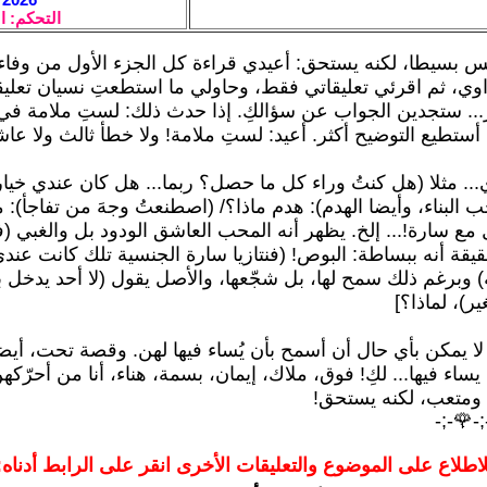
ر المتمدن
ه ليس بسيطا، لكنه يستحق: أعيدي قراءة كل الجزء الأول من
 الراوي، ثم اقرئي تعليقاتي فقط، وحاولي ما استطعتِ نسيان ت
دائر... ستجدين الجواب عن سؤالكِ. إذا حدث ذلك: لستِ ملام
ا لم يحدث: أستطيع التوضيح أكثر. أعيد: لستِ ملامة! ولا خطأ ث
اوي... مثلا (هل كنتُ وراء كل ما حصل؟ ربما... هل كان عندي خي
(أحب البناء، وأيضا الهدم): هدم ماذا؟/ (اصطنعتُ وجهَ من تفاجأ
قيل مع سارة!... إلخ. يظهر أنه المحب العاشق الودود بل والغب
الحقيقة أنه ببساطة: البوص! (فنتازيا سارة الجنسية تلك كانت 
ية) وبرغم ذلك سمح لها، بل شجّعها، والأصل يقول (لا أحد يدخل ب
لا كبير ولا 
 لا يمكن بأي حال أن أسمح بأن يُساء فيها لهن. وقصة تحت، 
بأن يساء فيها... لكِ! فوق، ملاك، إيمان، بسمة، هناء، أنا من 
الأمر مختلف ومتعب، 
🌹-;-
للاطلاع على الموضوع والتعليقات الأخرى انقر على الرابط أدناه