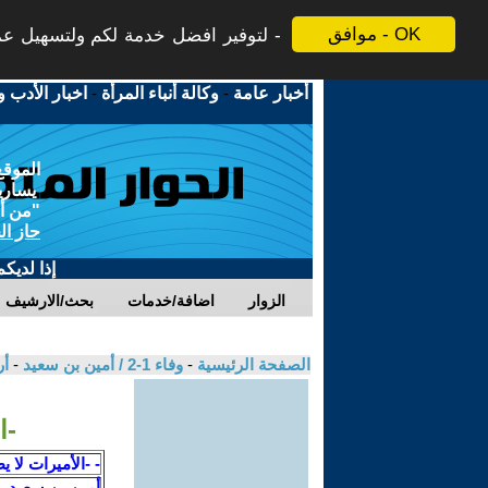
موافق - OK
لتوفير افضل خدمة لكم ولتسهيل عملي
أخبار عامة
-
وكالة أنباء المرأة
-
اخبار الأدب و
الموقع
يسارية
"من أج
حاز ال
إذا لديك
الزوار
اضافة/خدمات
بحث/الارشيف
الصفحة الرئيسية
-
وفاء 1-2 / أمين بن سعيد
-
أر
-ا
- -الأميرات لا يط
أمين بن سعيد