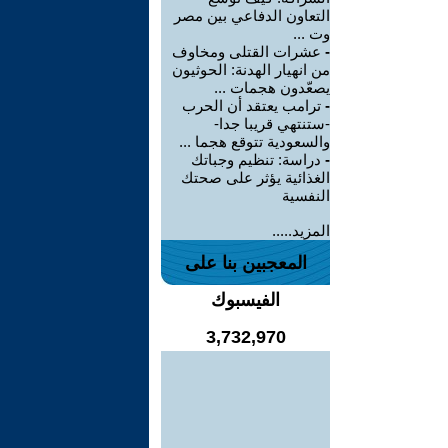
التعاون الدفاعي بين مصر
وت ...
-
عشرات القتلى ومخاوف
من انهيار الهدنة: الحوثيون
يصعّدون هجمات ...
-
ترامب يعتقد أن الحرب
-ستنتهي قريبا جدا-
والسعودية تتوقع هجما ...
-
دراسة: تنظيم وجباتك
الغذائية يؤثر على صحتك
النفسية
المزيد.....
المعجبين بنا على
الفيسبوك
3,732,970