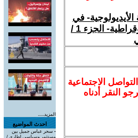
ة الأيديولوجية- في
إيران من الميتافيزيقا إلى البيروقراطية- الجزء 1 /
لتواصل الاجتماعية
نرجو النقر أدناه
المزيد.....
احدث المواضيع
-
سحر عباس جميل بين
مستثمر وسياسي اطاري /