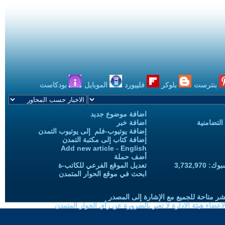
بنترست
بلوكر
فليبورد
الموبايل
بودكاست
اضافة موضوع جديد
التضامنية
اضافة خبر
إضافة يوتيوب-فلم إلى يوتيوب التمدن
إضافة كتاب إلى مكتبة التمدن
Add new article - English
أضف حملة
3,732,97
تعديل الموقع الفرعي للكاتب-ة
ابحث في موقع الحوار المتمدن
شر متاحة للجميع مع الإشارة إلى المصدر
ضاء هيئة الادارة لا تعبر بالضرورة عن رأي الحوار المتمدن