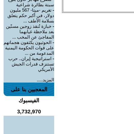
سبتة بطائرة شراعية
-
تغريم -ميتا- 567 مليون
دولار، في أكبر حكم يتعلق
بسلامة الأطف ...
-
خبازة تُنقذ زوجين مسنّين
بعد ملاحظة غيابهما
المفاجئ عن المخب ...
-
الحوثيون يكثفون هجماتهم
على قوات الحكومة اليمنية
المدعومة من ...
-
استراتيجية إيران.. حرب
تستنزف قدرات الجيش
الأمريكي
المزيد.....
المعجبين بنا على
الفيسبوك
3,732,970