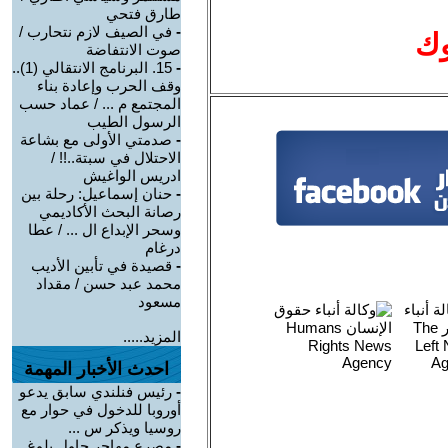
طارق فتحي
-
في الصيف لازم نتحارب /
وك
صوت الانتفاضة
-
15. البرنامج الانتقالي (1)..
وقف الحرب وإعادة بناء
المجتمع م ... / عماد حسب
الرسول الطيب
-
صدمتي الأولى مع بشاعة
الاحتلال في سبتة..!! /
ادريس الواغيش
-
حنان إسماعيل: رحلة بين
رصانة البحث الأكاديمي
وسحر الإبداع ال ... / عطا
درغام
-
قصيدة في تأبين الأديب
محمد عبد حسن / مقداد
مسعود
المزيد.....
احدث الأخبار المهمة
-
رئيس فنلندي سابق يدعو
أوروبا للدخول في حوار مع
روسيا ويذكر س ...
-
مصرع مهاجر حاول بلوغ