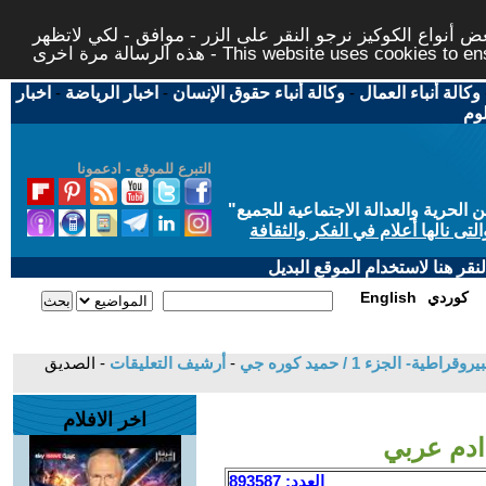
 أنواع الكوكيز نرجو النقر على الزر - موافق - لكي لاتظهر
This website uses cookies to ensure you ge
وكالة أنباء العمال
-
وكالة أنباء حقوق الإنسان
-
اخبار الرياضة
-
اخبار
لوم
التبرع للموقع - ادعمونا
حرية والعدالة الاجتماعية للجميع
"
تى نالها أعلام في الفكر والثقافة
قر هنا لاستخدام الموقع البديل
كوردي
English
الجزء 1 / حميد كوره جي
-
أرشيف التعليقات
- الصديق
اخر الافلام
ادم عربي
العدد: 893587