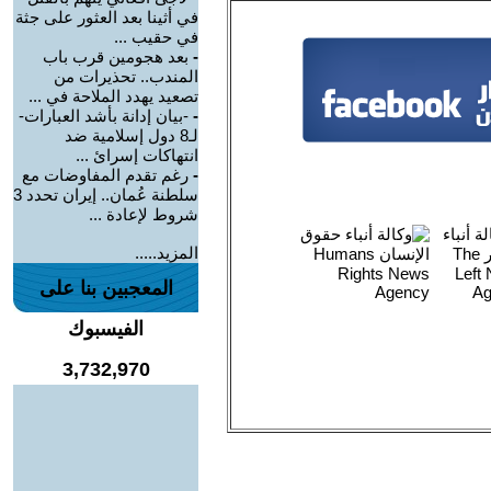
في أثينا بعد العثور على جثة
في حقيب ...
-
بعد هجومين قرب باب
المندب.. تحذيرات من
تصعيد يهدد الملاحة في ...
-
-بيان إدانة بأشد العبارات-
لـ8 دول إسلامية ضد
انتهاكات إسرائ ...
-
رغم تقدم المفاوضات مع
سلطنة عُمان.. إيران تحدد 3
شروط لإعادة ...
المزيد.....
المعجبين بنا على
الفيسبوك
3,732,970