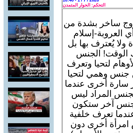
التحكم: الحوار المتمدن
 زوج ساخر بشدة من
 العروبة-إسلام
 ولا يُعترف بها بل
 الوقت! الجنس
أوهام لتحيا وتعرف
من جنس وهمي لتحيا
ر سارة أخرى عندما
جنس المراد ليس
 جنس آخر ستكون
عندما تعرف خلفية
 امرأة أخرى دون