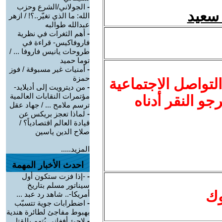
-
الجولاني/الشرع وحزب
الله: ما الذي تغيّر..؟! / ازهر
عبدالله طوالبه
-
أهم الثغرات في نظرية
فاروفاكيس- قراءة في
طروحات يانيس فاروفا ... /
توما حميد
-
أمنيات غير مسبوقة / فوز
حمزة
لتواصل الاجتماعية
-
من ديترويت إلى أديلايد-
مؤتمرات النقابات العالمية
نرجو النقر أدناه
ترسم ملامح ... / جهاد عقل
-
لماذا تعجز بريكس عن
قيادة العالم اقتصادياً؟ /
صلاح الدين ياسين
المزيد.....
احدث الأخبار المهمة
-
-إذا فزت ستكون أول
سيناتور مسلم بتاريخ
وك
أمريكا-.. شاهد رد عبد ...
-
اضطرابات جوية تتسبّب
بهبوط مفاجئ لطائرة هندية
-
لاجئ أفغاني يُتهم بالقتل