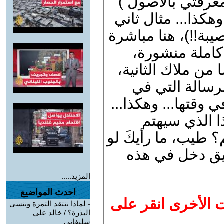
معرفتي بالأصول )
كذا... مثال ثاني
بة!!)، هنا مباشرة
كاملة منشورة،
من ملاك الثانية،
لرسالة التي في
 وقتها... وهكذا...
 الذي سيهتم
طيب، ما رأيكَ لو
ليق دخل في هذه
المزيد.....
احدث المواضيع
ت الأخرى انقر على
-
لماذا ننتقد الثمرة وننسى
البذرة؟ / خالد علي
سليفاني