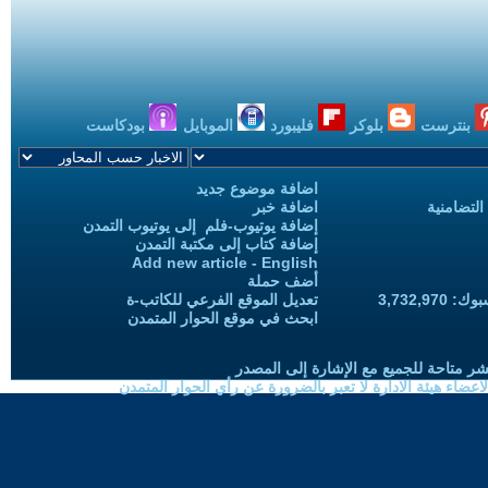
بنترست
بلوكر
فليبورد
الموبايل
بودكاست
اضافة موضوع جديد
التضامنية
اضافة خبر
إضافة يوتيوب-فلم إلى يوتيوب التمدن
إضافة كتاب إلى مكتبة التمدن
Add new article - English
أضف حملة
3,732,97
تعديل الموقع الفرعي للكاتب-ة
ابحث في موقع الحوار المتمدن
شر متاحة للجميع مع الإشارة إلى المصدر
ضاء هيئة الادارة لا تعبر بالضرورة عن رأي الحوار المتمدن