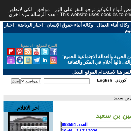
 أنواع الكوكيز نرجو النقر على الزر - موافق - لكي لاتظهر
This website uses cookies to ensure you ge
وكالة أنباء العمال
-
وكالة أنباء حقوق الإنسان
-
اخبار الرياضة
-
اخبار
لوم
التبرع للموقع - ادعمونا
حرية والعدالة الاجتماعية للجميع
"
تى نالها أعلام في الفكر والثقافة
قر هنا لاستخدام الموقع البديل
كوردي
English
اخر الافلام
العدد: 893584
2026 / 7 / 1 - 10:46