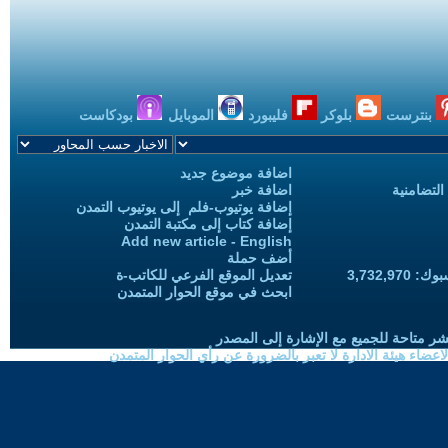
بنترست
بلوكر
فليبورد
الموبايل
بودكاست
اضافة موضوع جديد
التضامنية
اضافة خبر
إضافة يوتيوب-فلم إلى يوتيوب التمدن
إضافة كتاب إلى مكتبة التمدن
Add new article - English
أضف حملة
3,732,97
تعديل الموقع الفرعي للكاتب-ة
ابحث في موقع الحوار المتمدن
شر متاحة للجميع مع الإشارة إلى المصدر
ضاء هيئة الادارة لا تعبر بالضرورة عن رأي الحوار المتمدن