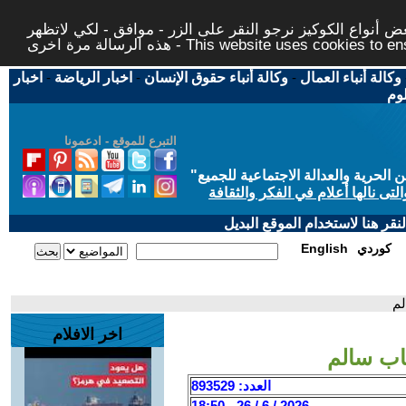
 أنواع الكوكيز نرجو النقر على الزر - موافق - لكي لاتظهر
This website uses cookies to ensure you ge
وكالة أنباء العمال
-
وكالة أنباء حقوق الإنسان
-
اخبار الرياضة
-
اخبار
لوم
التبرع للموقع - ادعمونا
حرية والعدالة الاجتماعية للجميع
"
تى نالها أعلام في الفكر والثقافة
قر هنا لاستخدام الموقع البديل
كوردي
English
لم
اخر الافلام
هاب سالم
العدد: 893529
2026 / 6 / 26 - 18:50