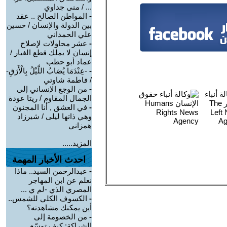
... / منى جداوي
-
المواطن الصالح .. عقد
بين الدولة والإنسان / حسين
علي الحمداني
-
عشر محاولات لإصلاح
إنسان لا يملك قطع الغيار /
عماد أبو حطب
-
-عِنْدَمَا يُصَابُ اللَّيْلُ بِالْأَرَقِ-
/ فاطمة شاوتي
-
من الوجع الإنساني إلى
الجمال المقاوم / ريتا عودة
-
في العشق , أنا المجنون
وهي ذاتها ليلى / شيرزاد
همزاني
المزيد.....
احدث الأخبار المهمة
-
عبدالرحمن السيد.. ماذا
نعلم عن ابن المهاجر
المصري الذي -لم ي ...
-
الكسوف الكلي للشمس..
أين يمكنك مشاهدته؟
-
من الخصومة إلى
الشراكة: كيف توسّع