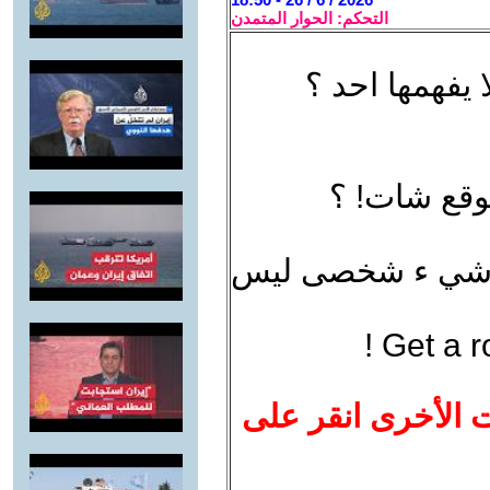
التحكم: الحوار المتمدن
 يفهمها احد ؟
وقع شات! ؟
فيه شي ء شخصى ليس
Get a 
ت الأخرى انقر على