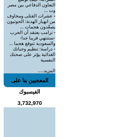
التعاون الدفاعي بين مصر
وت ...
-
عشرات القتلى ومخاوف
من انهيار الهدنة: الحوثيون
يصعّدون هجمات ...
-
ترامب يعتقد أن الحرب
-ستنتهي قريبا جدا-
والسعودية تتوقع هجما ...
-
دراسة: تنظيم وجباتك
الغذائية يؤثر على صحتك
النفسية
المزيد.....
المعجبين بنا على
الفيسبوك
3,732,970