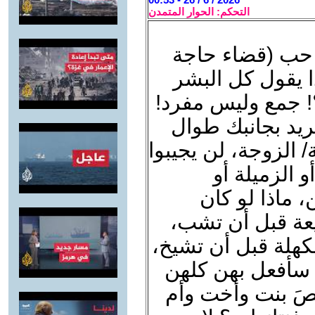
التحكم: الحوار المتمدن
ا حب (قضاء حاجة
ا يقول كل البشر
ت؟! جمع وليس مفرد!
تريد بجانبك طوال
 الزوجة، لن يجيبوا
و الزميلة أو
، ماذا لو كان
يعة قبل أن تشب،
لكهلة قبل أن تشيخ،
 سأفعل بهن كلهن
َ بنت وأخت وأم