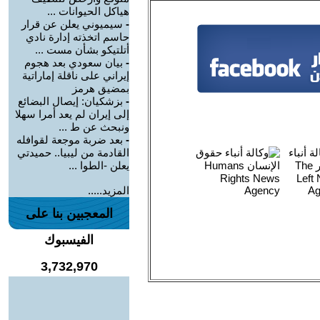
هياكل الحيوانات ...
-
سيميوني يعلن عن قرار
حاسم اتخذته إدارة نادي
أتلتيكو بشأن مست ...
-
بيان سعودي بعد هجوم
إيراني على ناقلة إماراتية
بمضيق هرمز
-
بزشكيان: إيصال البضائع
إلى إيران لم يعد أمرا سهلا
ونبحث عن ط ...
-
بعد ضربة موجعة لقوافله
القادمة من ليبيا.. حميدتي
يعلن -الطوا ...
المزيد.....
المعجبين بنا على
الفيسبوك
3,732,970