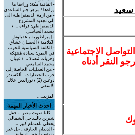
-
اتفاقية مكة: وراءها ما
وراءها / مزهر جبر الساعدي
-
من أزمة الديمقراطية الى
الى تجديد المشروع
الديمقراطي: قراءة ... /
محمد الحباسي
-
إمبراطورية باعقيلوش
الكلامية / الحسان عشاق
-
الكلفة السياسية للحرب
لتواصل الاجتماعية
في اليمن: سيادة مُنتهَكة
وحريات مُصادَ ... / عيبان
نرجو النقر أدناه
محمد السامعي
-
من العمليات الخاصة إلى
حرب الحضارات - ألكسندر
دوغين (2) / نورالدين علاك
الاسفي
المزيد.....
احدث الأخبار المهمة
-
-كلنا صوت مصر-.. حفل
وك
شيرين بالساحل الشمالي
يحظى باهتمام كبير ...
-
الديدان الخارقة.. حل غير
متوقع وأرخص لتنظيف