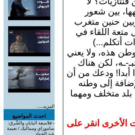
نتازيات؟ لا
لهها، بين شعور
وبين حنين متغرب
متعة اللقاء في
ت أتكلم...)
طن هذه، ولا يعني
بـ-ـه، لكن هناك
أبدا! ودعك من أن
إضافة إلى وطنه
ن بلد متخلف ومهما
المزيد.....
احدث المواضيع
ت الأخرى انقر على
-
فلاسفة اليابان والشَّرق:
ساموراي ومماليك / نعيمة
عبد الجواد