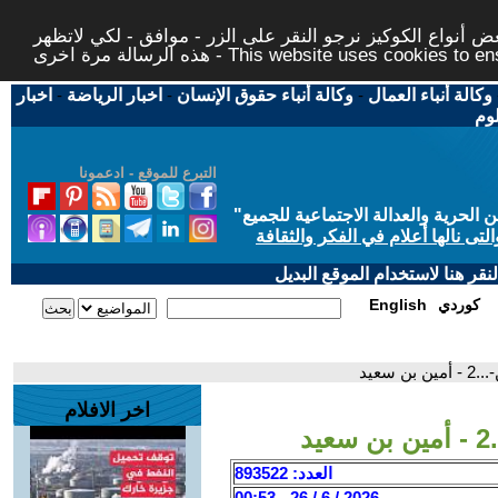
 أنواع الكوكيز نرجو النقر على الزر - موافق - لكي لاتظهر
This website uses cookies to ensure you ge
وكالة أنباء العمال
-
وكالة أنباء حقوق الإنسان
-
اخبار الرياضة
-
اخبار
لوم
التبرع للموقع - ادعمونا
حرية والعدالة الاجتماعية للجميع
"
تى نالها أعلام في الفكر والثقافة
قر هنا لاستخدام الموقع البديل
كوردي
English
 سعيد
اخر الافلام
د
العدد: 893522
2026 / 6 / 26 - 00:53