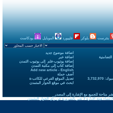
بنترست
بلوكر
فليبورد
الموبايل
بودكاست
اضافة موضوع جديد
التضامنية
اضافة خبر
إضافة يوتيوب-فلم إلى يوتيوب التمدن
إضافة كتاب إلى مكتبة التمدن
Add new article - English
أضف حملة
3,732,97
تعديل الموقع الفرعي للكاتب-ة
ابحث في موقع الحوار المتمدن
شر متاحة للجميع مع الإشارة إلى المصدر
ضاء هيئة الادارة لا تعبر بالضرورة عن رأي الحوار المتمدن