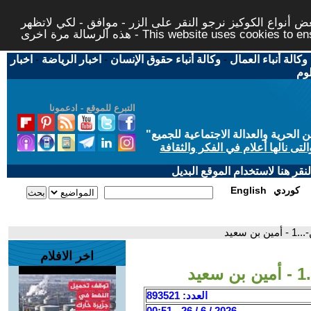
 أنواع الكوكيز نرجو النقر على الزر - موافق - لكي لاتظهر
This website uses cookies to ensure you ge
وكالة أنباء العمال
-
وكالة أنباء حقوق الإنسان
-
اخبار الرياضة
-
اخبار
لوم
التبرع للموقع - ادعمونا
حرية والعدالة الاجتماعية للجميع
"
تى نالها أعلام في الفكر والثقافة
قر هنا لاستخدام الموقع البديل
كوردي
English
 سعيد
اخر الافلام
د
العدد: 893521
2026 / 6 / 26 - 00:51