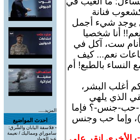
تساءل: ما العيب في
كشعوب فنانة
ل يوجد شيء أجمل
م!! أنا شخصيا
أنام ست، آكل في
عات نعم... كيف
النساء بالطبع! أم
كم أغلب البشر،
قي الذي يلهي
ية -حب-جنس-؟ فإما
المزيد.....
)، وإما حب وجنس
احدث المواضيع
-
فلاسفة اليابان والشَّرق:
ساموراي ومماليك / نعيمة
ت الأخرى انقر على
عبد الجواد