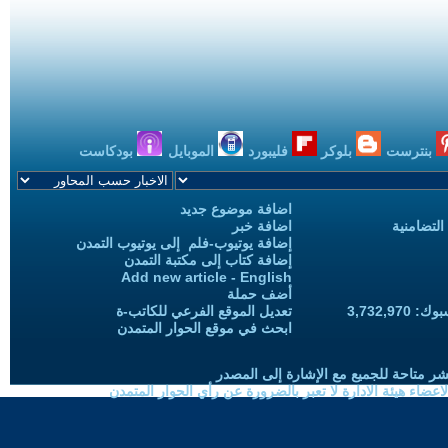
بنترست
بلوكر
فليبورد
الموبايل
بودكاست
اضافة موضوع جديد
التضامنية
اضافة خبر
إضافة يوتيوب-فلم إلى يوتيوب التمدن
إضافة كتاب إلى مكتبة التمدن
Add new article - English
أضف حملة
3,732,97
تعديل الموقع الفرعي للكاتب-ة
ابحث في موقع الحوار المتمدن
شر متاحة للجميع مع الإشارة إلى المصدر
ضاء هيئة الادارة لا تعبر بالضرورة عن رأي الحوار المتمدن