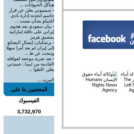
هياكل الحيوانات ...
-
سيميوني يعلن عن قرار
حاسم اتخذته إدارة نادي
أتلتيكو بشأن مست ...
-
بيان سعودي بعد هجوم
إيراني على ناقلة إماراتية
بمضيق هرمز
-
بزشكيان: إيصال البضائع
إلى إيران لم يعد أمرا سهلا
ونبحث عن ط ...
-
بعد ضربة موجعة لقوافله
القادمة من ليبيا.. حميدتي
يعلن -الطوا ...
المزيد.....
المعجبين بنا على
الفيسبوك
3,732,970