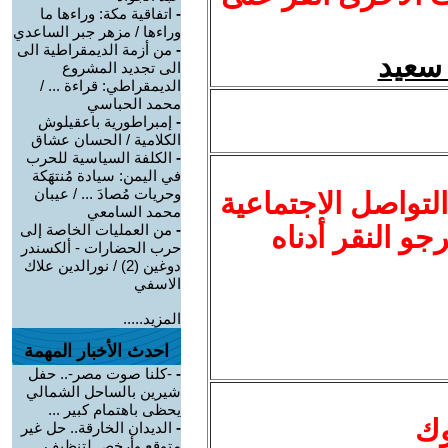
-
اتفاقية مكة: وراءها ما
وراءها / مزهر جبر الساعدي
-
من أزمة الديمقراطية الى
الى تجديد المشروع
الديمقراطي: قراءة ... /
محمد الحباسي
-
إمبراطورية باعقيلوش
الكلامية / الحسان عشاق
-
الكلفة السياسية للحرب
في اليمن: سيادة مُنتهَكة
وحريات مُصادَ ... / عيبان
لتواصل الاجتماعية
محمد السامعي
نرجو النقر أدناه
-
من العمليات الخاصة إلى
حرب الحضارات - ألكسندر
دوغين (2) / نورالدين علاك
الاسفي
المزيد.....
احدث الأخبار المهمة
-
-كلنا صوت مصر-.. حفل
شيرين بالساحل الشمالي
يحظى باهتمام كبير ...
وك
-
الديدان الخارقة.. حل غير
متوقع وأرخص لتنظيف