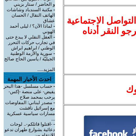
و الحاضر / ستار بزيني
-
مكتبة السندباد وشاشات
الهاتف النقال / الحسان
لتواصل الاجتماعية
عشاق
-
لماذا الآن؟ / ليلى أحمد
نرجو النقر أدناه
الهوني
-
العقل النقلي لا يبدع حتى
في تجارب حركات التحرر
الوطني / ابراهيم ابراش
-
سورية والأزمة الوطنية
الجيليّة / ياسين الحاج صالح
المزيد.....
احدث الأخبار المهمة
-
حساب مسلسل -هذا البحر
وك
يفيض- على منصة -إكس-
يرحب بمحمد صلاح
-
مصدر لبناني: المفاوضات
مع إسرائيل ناقشت
مسارات سياسية عسكرية
...
-
-اقتلوا قاتلكم-.. لوحات
دعائية بشوارع طهران تدعو
للانتقام من ...