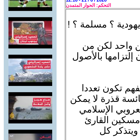
التحكم: الحوار المتمدن
هودية ؟ مسلمة ؟ !
طن واحد لكن من
إلتزامها بالأصول
تفهم تكون تعددا
بائسة قذرة لا يمكن
العروبي الإسلامي
ا مسكين القارئ
 ويتذكر كل