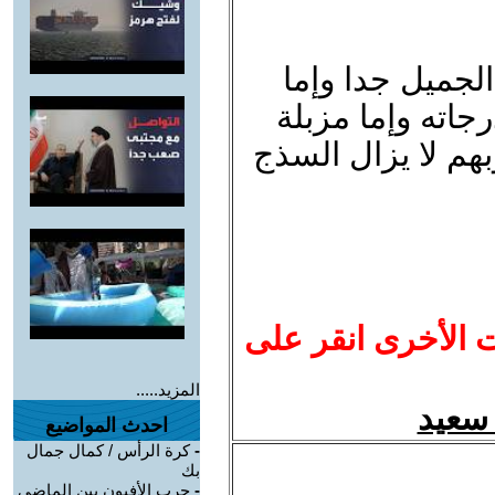
لجميل جدا وإما
رجاته وإما مزبلة
هم لا يزال السذج
ت الأخرى انقر على
المزيد.....
احدث المواضيع
-
كرة الرأس / كمال جمال
بك
-
حرب الأفيون بين الماضي