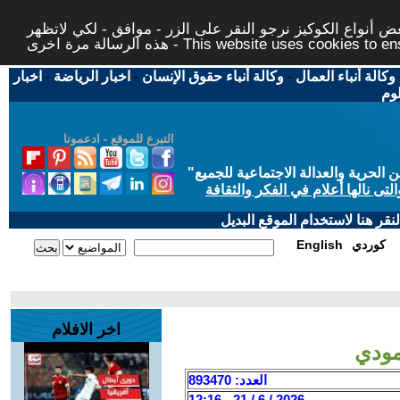
 أنواع الكوكيز نرجو النقر على الزر - موافق - لكي لاتظهر
This website uses cookies to ensure you ge
وكالة أنباء العمال
-
وكالة أنباء حقوق الإنسان
-
اخبار الرياضة
-
اخبار
لوم
التبرع للموقع - ادعمونا
حرية والعدالة الاجتماعية للجميع
"
تى نالها أعلام في الفكر والثقافة
قر هنا لاستخدام الموقع البديل
كوردي
English
اخر الافلام
مودي
العدد: 893470
2026 / 6 / 21 - 12:16