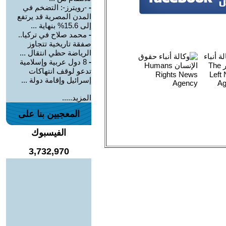
-
-رويترز-: التضخم في
المدن المصرية قد يرتفع
إلى 15.6% بنهاية ...
-
محمد صلاح في تركيا..
صفقة تاريخية تتجاوز
الرياضة حظي انتقال ...
-
8 دول عربية وإسلامية
تدعو لوقف انتهاكات
إسرائيل وإقامة دولة ...
المزيد.....
المعجبين بنا على
الفيسبوك
3,732,970