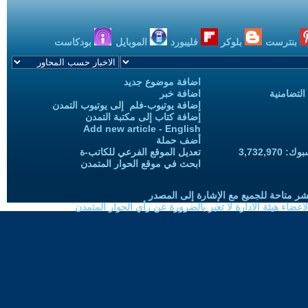
بنترست
بلوكر
فليبورد
الموبايل
بودكاست
اضافة موضوع جديد
التضامنية
اضافة خبر
إضافة يوتيوب-فلم إلى يوتيوب التمدن
إضافة كتاب إلى مكتبة التمدن
Add new article - English
أضف حملة
3,732,97
تعديل الموقع الفرعي للكاتب-ة
ابحث في موقع الحوار المتمدن
شر متاحة للجميع مع الإشارة إلى المصدر
ضاء هيئة الادارة لا تعبر بالضرورة عن رأي الحوار المتمدن