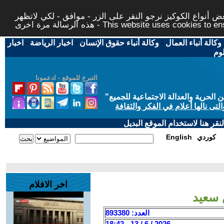
 أنواع الكوكيز نرجو النقر على الزر - موافق - لكي لاتظهر
This website uses cookies to ensure you ge
وكالة أنباء العمال
-
وكالة أنباء حقوق الإنسان
-
اخبار الرياضة
-
اخبار
لوم
التبرع للموقع - ادعمونا
حرية والعدالة الاجتماعية للجميع
"
تى نالها أعلام في الفكر والثقافة
قر هنا لاستخدام الموقع البديل
كوردي
English
اخر الافلام
 سعيد
العدد: 893380
2026 / 6 / 13 - 18:42