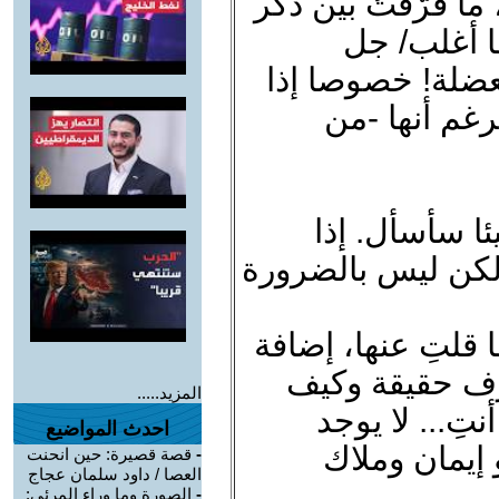
ما فرّقتُ بين ذكر
ها أغلب/ جل
عضلة! خصوصا إذا
رغم أنها -من
يئا سأسأل. إذا
 لكن ليس بالضرورة
ا قلتِ عنها، إضافة
رف حقيقة وكيف
المزيد.....
أنتِ... لا يوجد
احدث المواضيع
 إيمان وملاك
-
قصة قصيرة: حين انحنت
العصا / داود سلمان عجاج
-
الصورة وما وراء المرئي: