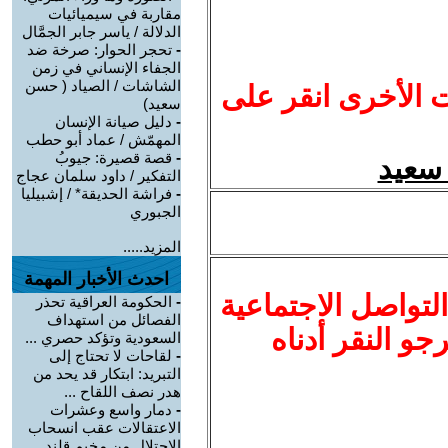
مقاربة في سيميائيات
الدلالة / ياسر جابر الجمَّال
-
تحجر الحوار: صرخة ضد
الجفاء الإنساني في زمن
الشاشات / الصياد ‏( حسن
ت الأخرى انقر على
سعيد‏)
-
دليل صيانة الإنسان
المهمّش / عماد أبو حطب
-
قصة قصيرة: جيوبُ
التفكير / داود سلمان عجاج
-
فراشة الحديقة* / إشبيليا
الجبوري
المزيد.....
احدث الأخبار المهمة
لتواصل الاجتماعية
-
الحكومة العراقية تحذر
الفصائل من استهداف
نرجو النقر أدناه
السعودية وتؤكد حصري ...
-
لقاحات لا تحتاج إلى
التبريد: ابتكار قد يحد من
هدر نصف اللقاح ...
-
دمار واسع وعشرات
الاعتقالات عقب انسحاب
الاحتلال من مخيم قلند ...