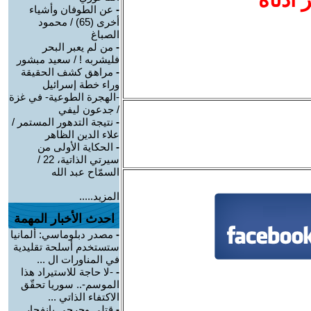
-
عن الطوفان وأشياء
أخرى (65) / محمود
الصباغ
-
من لم يعبر البحر
فليشربه ! / سعيد مبشور
-
مراهق كشف الحقيقة
وراء خطة إسرائيل
-الهجرة الطوعية- في غزة
/ جدعون ليفي
-
نتيجة التدهور المستمر /
علاء الدين الظاهر
-
الحكاية الأولى من
سيرتي الذاتية، 22 /
السمّاح عبد الله
المزيد.....
احدث الأخبار المهمة
-
مصدر دبلوماسي: ألمانيا
ستستخدم أسلحة تقليدية
في المناورات ال ...
-
-لا حاجة للاستيراد هذا
الموسم-.. سوريا تحقّق
الاكتفاء الذاتي ...
-
قتلى وجرحى بانفجار