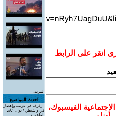
v=nRyh7UagDuU&li
رى انقر على الرابط
المزيد.....
احدث المواضيع
الاجتماعية الفيسبوك
،
-
رفرفة في غزة... وإعصار
في واشنطن / نوال عايد
ر أدناه
الفاعوري