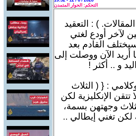
التحكم: الحوار المتمدن
قالات. ) : التعقيد
 لآخر أودع لغتي
يختلف القادم بعد
 أريد الآن ووصلت إلى
د و .. أكثر !
امي : { ( الثلاث
تتقن الإنكليزية لكن
لثلاث وجهتهن بسمة،
 لكن تغني إيطالي ..