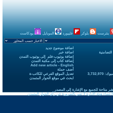
بنترست
بلوكر
فليبورد
الموبايل
بودكاست
اضافة موضوع جديد
التضامنية
اضافة خبر
إضافة يوتيوب-فلم إلى يوتيوب التمدن
إضافة كتاب إلى مكتبة التمدن
Add new article - English
أضف حملة
3,732,97
تعديل الموقع الفرعي للكاتب-ة
ابحث في موقع الحوار المتمدن
شر متاحة للجميع مع الإشارة إلى المصدر
ضاء هيئة الادارة لا تعبر بالضرورة عن رأي الحوار المتمدن