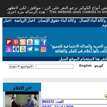
 أنواع الكوكيز نرجو النقر على الزر - موافق - لكي لاتظهر
This website uses cookies to ensure you ge
وكالة أنباء العمال
-
وكالة أنباء حقوق الإنسان
-
اخبار الرياضة
-
اخبار
لوم
التبرع للموقع - ادعمونا
حرية والعدالة الاجتماعية للجميع
"
تى نالها أعلام في الفكر والثقافة
قر هنا لاستخدام الموقع البديل
كوردي
English
اخر الافلام
العدد: 893372
2026 / 6 / 12 - 19:52