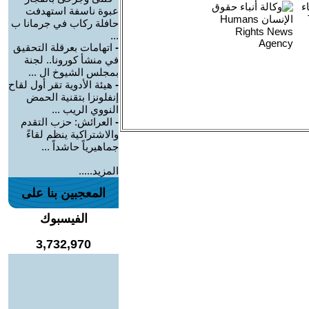
عبوة ناسفة استهدفت
حافلة ركاب في جرمانا ب
...
-
اتهامات بعرقلة التحقيق
في منشأ كورونا.. لجنة
بمجلس الشيوخ ال ...
-
هيئة الأدوية تقر أول لقاح
إنفلونزا بتقنية الحمض
النووي الريب ...
-
العرائش: حزب التقدم
والاشتراكية ينظم لقاءً
جماهيرياً حاشداً ...
المزيد.....
المعجبين بنا على
الفيسبوك
3,732,970