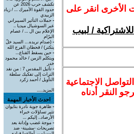
تكشف حرب 2026 عن
ت الأخرى انقر على
حدود القوة الأميرك ... / زياد
الزبيدي
-
حملات التأثير السيبراني
عبر السوشيال ميديا ..
لاشتراكية / لبيب
الإعلام بين ال ... / عصام
البرّام
-
(صدام نريده… السيد خلّ
يتكتر) / قحطان الفرج الله
-
حين يسقط القناع...
ويتكلم الزمن / خالد محمود
خدر
-
تأثيل المقدس 7 : من نقد
التراث إلى تفكيك سلطة
لتواصل الاجتماعية
التأويل / أحمد زكرد
نرجو النقر أدناه
المزيد.....
احدث الأخبار المهمة
-
ظاهرة جوية نادرة بتايوان
تثير تساؤلات خبراء
الأرصاد.. إليكم ...
-
موجة غضب وإدانة بعد
تصريحات -مشينة- ضد
المسلمين أطلقها قيادي ...