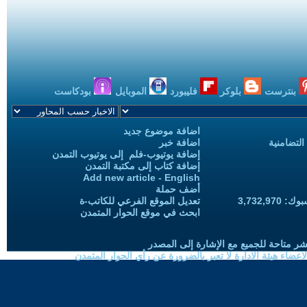
بنترست
بلوكر
فليبورد
الموبايل
بودكاست
اضافة موضوع جديد
التضامنية
اضافة خبر
إضافة يوتيوب-فلم إلى يوتيوب التمدن
إضافة كتاب إلى مكتبة التمدن
Add new article - English
أضف حملة
3,732,97
تعديل الموقع الفرعي للكاتب-ة
ابحث في موقع الحوار المتمدن
شر متاحة للجميع مع الإشارة إلى المصدر
ضاء هيئة الادارة لا تعبر بالضرورة عن رأي الحوار المتمدن