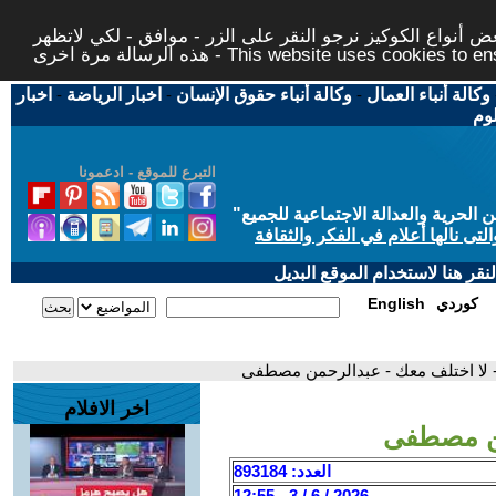
 أنواع الكوكيز نرجو النقر على الزر - موافق - لكي لاتظهر
This website uses cookies to ensure you ge
وكالة أنباء العمال
-
وكالة أنباء حقوق الإنسان
-
اخبار الرياضة
-
اخبار
لوم
التبرع للموقع - ادعمونا
حرية والعدالة الاجتماعية للجميع
"
تى نالها أعلام في الفكر والثقافة
قر هنا لاستخدام الموقع البديل
كوردي
English
 لا اختلف معك - عبدالرحمن مصطفى
اخر الافلام
من مصطفى
العدد: 893184
2026 / 6 / 3 - 12:55