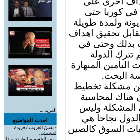
هداف أخرى على
 في كوريا حتى
يونة ولمدة طويلة
 مقابل تحقيق اهداف
 بذلك وحتى في
زمة ٢-;-٠-;-٠-;-٨-;- لم تترك الدولة
 التأمين المنهارة
ة البحت.
تكن مشكلة تخطيط
ن هناك لمحاسبة
ي المشكلة وليس
المزيد.....
الدول نجاحا هي
احدث المواضيع
يات السوق كالصين
-
نفَسُ الغروب / فريدة
لقشيشي
-
بين الحسم والتوازن: ماذا