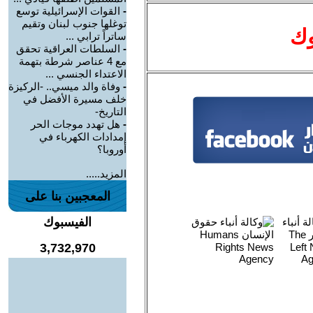
-
القوات الإسرائيلية توسع
توغلها جنوب لبنان وتقيم
وك
ساتراً ترابي ...
-
السلطات العراقية تحقق
مع 4 عناصر شرطة بتهمة
الاعتداء الجنسي ...
-
وفاة والد ميسي.. -الركيزة
خلف مسيرة الأفضل في
التاريخ-
-
هل تهدد موجات الحر
إمدادات الكهرباء في
أوروبا؟
المزيد.....
المعجبين بنا على
الفيسبوك
3,732,970