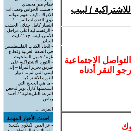
نظام مير محمدي
لاشتراكية / لبيب
-
صمت الحواس وفضاءات
الإدراك: كيف نفهم عوالم
ذوي التحديات الفر ... /
انتصار كامل جفلان الخشت
-
الرقسماليه أعلى مراحل
الأمبرياليه... ج١١ / ليث
الجادر
-
اتّحاد الكتاب الفلسطينيين
في الضفة الغربية وقطاع
غزة / جميل السلحوت
لتواصل الاجتماعية
-
الثورة الاشتراكية على
طريق تحرير المرأة – إلى
نرجو النقر أدناه
ابنتي التي لم ... / تيار
الثورة الاشتراكية
-
ما هي الحجج التي
استعملها كارل بوبر لدحض
النزعة التاريخانية؟ / أحمد
رباص
المزيد.....
احدث الأخبار المهمة
وك
-
عز الدين الكلاوي يكتب:
رغم الاستقبال الحافل.. هل