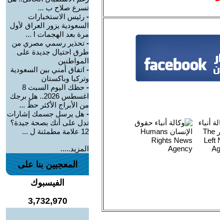
تسرع صلاح ب ...
-
رئيس الاستخبارات
السعودية يزور العراق لأول
مرة بعد الهجمات ا ...
-
تحذير رسمي مصري من
طرق احتيال جديدة على
المواطنين
-
اتفاق أمني بين السعودية
وتركيا وباكستان
-
حظك اليوم السبت 8
اغسطس 2026.. هل برجك
من الأبراج الأكثر حظً ...
-
هل يرسل جسمك إشارات
تدل على أنك بصحة جيدة؟
12 علامة مطمئنة ل ...
المزيد.....
المعجبين بنا على
الفيسبوك
3,732,970