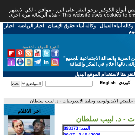
 أنواع الكوكيز نرجو النقر على الزر - موافق - لكي لاتظهر
This website uses cookies to ensure you ge
وكالة أنباء العمال
-
وكالة أنباء حقوق الإنسان
-
اخبار الرياضة
-
اخبار
لوم
التبرع للموقع - ادعمونا
حرية والعدالة الاجتماعية للجميع
"
تى نالها أعلام في الفكر والثقافة
قر هنا لاستخدام الموقع البديل
كوردي
English
 خلفيتي الايديولوجية وخلط الايديوجيات - د. لبيب سلطان
اخر الافلام
ات - د. لبيب سلطان
العدد: 893173
2026 / 6 / 3 - 00:17