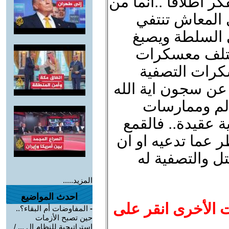
ر اطلاقا ..انما من
ي المعاش تنتفي
ي السلطة ويصبغ
تختلف معسكرات
كرات التصفية
عن سجون اية الله
الم وممارسات
ة عقيدة.. فالقمع
 عما تدعيه او ان
ل والتصفية له
المزيد.....
احدث المواضيع
ت الأخرى انقر على
-
المفاوضات أم البقاء؟..
حين تصبح الأزمات
استراتيجية للنظام ال ... /