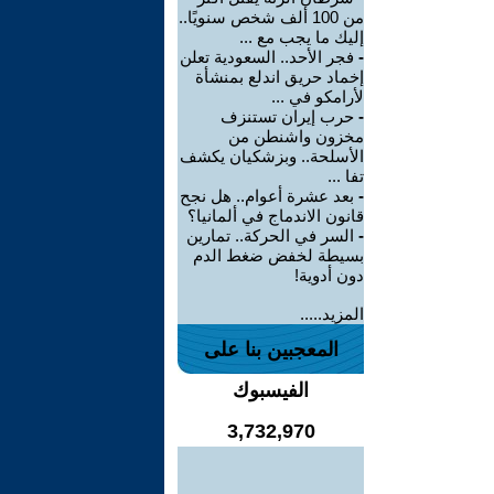
من 100 ألف شخص سنويًا..
إليك ما يجب مع ...
-
فجر الأحد.. السعودية تعلن
إخماد حريق اندلع بمنشأة
لأرامكو في ...
-
حرب إيران تستنزف
مخزون واشنطن من
الأسلحة.. وبزشكيان يكشف
تفا ...
-
بعد عشرة أعوام.. هل نجح
قانون الاندماج في ألمانيا؟
-
السر في الحركة.. تمارين
بسيطة لخفض ضغط الدم
دون أدوية!
المزيد.....
المعجبين بنا على
الفيسبوك
3,732,970