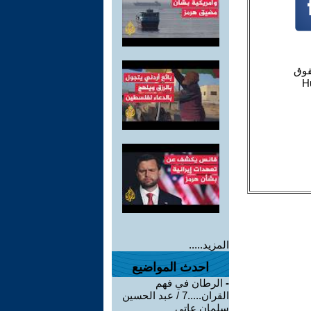
المزيد.....
احدث المواضيع
-
الرطان في فهم
القران.....7 / عبد الحسين
سلمان عاتي