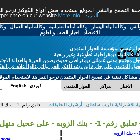
ة التصفح والنشر، الموقع يستخدم بعض أنواع الكوكيز نرجو النق
More info - المزيد
experience on our website
الفن
-
وكالة أنباء اليسار
-
وكالة أنباء العلمانية
-
وكالة أنباء العمال
-
وكا
الاقتصاد
-
اخبار الطب والعلوم
 الرئيسي لمؤسسة الحوار المتمدن
، علمانية، ديمقراطية، تطوعية وغير ربحية
ل مجتمع مدني علماني ديمقراطي حديث يضمن الحرية والعدالة الاجتم
حوار المتمدن على جائزة ابن رشد للفكر الحر والتى نالها أعلام في الفك
م مشاكل تقنية في تصفح الحوار المتمدن نرجو النقر هنا لاستخدام الموقع
كوردي
English
الاخبار
مراكز
الحوار المتمدن
ة للاشتراكية / لبيب سلطان
-
أرشيف التعليقات
- - تعليق رقم- 1- - بنك الزويه - على عجيل منهل
تعليق رقم- 1- - بنك الزويه - على عجيل منهل
ل
2026 / 6 / 2 - 17:35