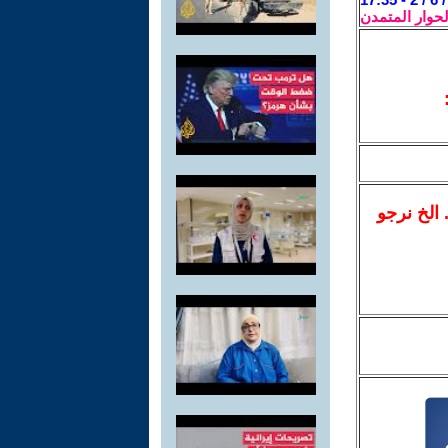
لحوار المتمدن
.. الخ نرجو