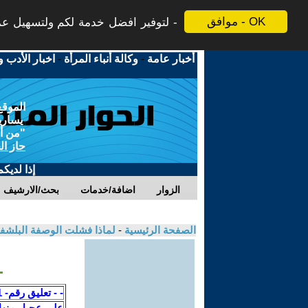
موافق - OK
لتوفير افضل خدمة لكم ولتسهيل عملي
أخبار عامة
-
وكالة أنباء المرأة
-
اخبار الأدب و
الموقع
يسارية
"من أج
حاز ال
إذا لديك
الزوار
اضافة/خدمات
بحث/الارشيف
الصفحة الرئيسية
-
لماذا فشلت الوصفة البلشفي
- 
- - تعليق رقم- 1- - بنك الزويه
على عجيل منه