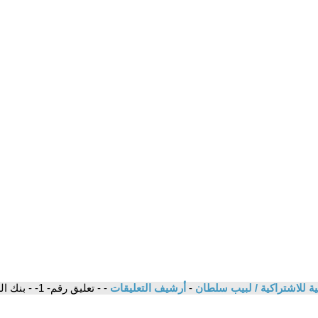
ة للاشتراكية / لبيب سلطان
-
أرشيف التعليقات
- - تعليق رقم- 1- - بنك الزويه - على عجيل منهل