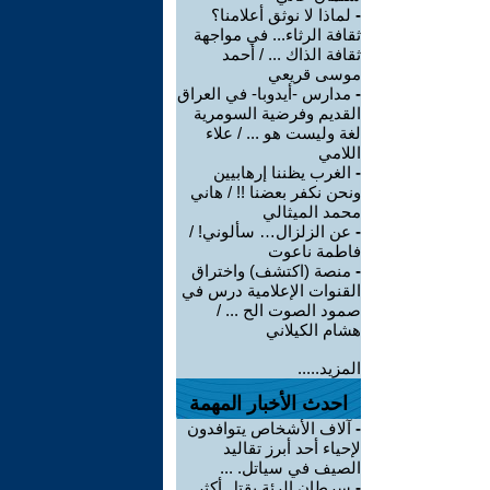
-
لماذا لا نوثق أعلامنا؟
ثقافة الرثاء... في مواجهة
ثقافة الذاك ... / أحمد
موسى قريعي
-
مدارس -أيدوبا- في العراق
القديم وفرضية السومرية
لغة وليست هو ... / علاء
اللامي
-
الغرب يظننا إرهابيين
ونحن نكفر بعضنا !! / هاني
محمد الميثالي
-
عن الزلزال… سألوني! /
فاطمة ناعوت
-
منصة (اكتشف) واختراق
القنوات الإعلامية درس في
صمود الصوت الح ... /
هشام الكيلاني
المزيد.....
احدث الأخبار المهمة
-
آلاف الأشخاص يتوافدون
لإحياء أحد أبرز تقاليد
الصيف في سياتل. ...
-
سرطان الرئة يقتل أكثر